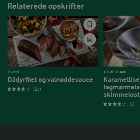
Relaterede opskrifter
45 MIN
1 TIME 35 MIN
Dådyrfilet og valnøddesauce
Karamellise
løgmarmelad
(23)
skimmelost
(6)