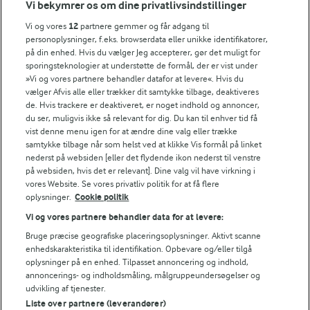
Vi bekymrer os om dine privatlivsindstillinger
Årsrapport
FarmAhead™ Check rapport
Vi og vores
12
partnere gemmer og får adgang til
personoplysninger, f.eks. browserdata eller unikke identifikatorer,
Andelshaverinfo: Mælkepris
på din enhed. Hvis du vælger Jeg accepterer, gør det muligt for
Fødevarestyrelsens smiley-rapporter for Arla Foods
sporingsteknologier at understøtte de formål, der er vist under
Fødevarestyrelsens smiley-rapporter for Jörd
»Vi og vores partnere behandler datafor at levere«. Hvis du
Fødevarestyrelsens smiley-rapporter for Lurpak PB
vælger Afvis alle eller trækker dit samtykke tilbage, deaktiveres
de. Hvis trackere er deaktiveret, er noget indhold og annoncer,
du ser, muligvis ikke så relevant for dig. Du kan til enhver tid få
vist denne menu igen for at ændre dine valg eller trække
samtykke tilbage når som helst ved at klikke Vis formål på linket
Følg
nederst på websiden [eller det flydende ikon nederst til venstre
på websiden, hvis det er relevant]. Dine valg vil have virkning i
vores Website. Se vores privatliv politik for at få flere
oplysninger.
Cookie politik
Vi og vores partnere behandler data for at levere:
Bruge præcise geografiske placeringsoplysninger. Aktivt scanne
enhedskarakteristika til identifikation. Opbevare og/eller tilgå
oplysninger på en enhed. Tilpasset annoncering og indhold,
© 2026 Arla Foods
annoncerings- og indholdsmåling, målgruppeundersøgelser og
udvikling af tjenester.
Vælg en anden cookies
Liste over partnere (leverandører)