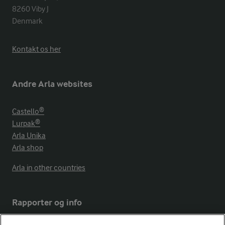
8260 Viby J 

Denmark
Kontakt os her
Andre Arla websites
Castello®
Lurpak®
Arla Unika
Arla shop
Arla in other countries
Rapporter og info