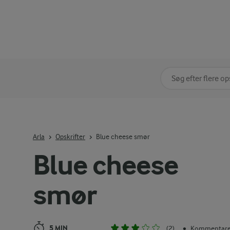
Søg på kategori
Indtast søgeord for 
Arla
Opskrifter
Blue cheese smør
Blue cheese
smør
5 MIN
(2)
Kommentarer
•