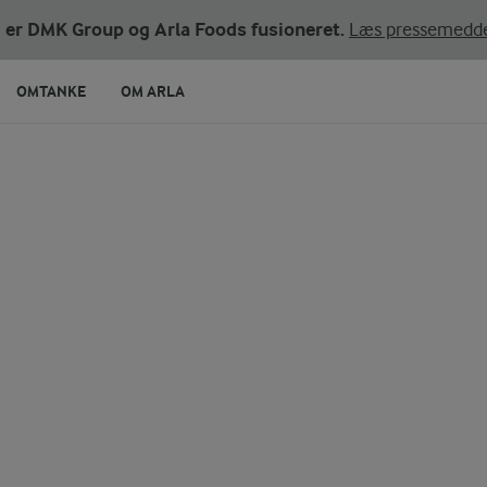
ni er DMK Group og Arla Foods fusioneret.
Læs pressemedde
OMTANKE
OM ARLA