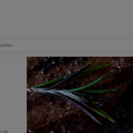
at søge
 (0)