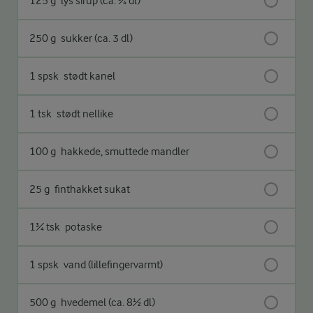
125 g
lys sirup (ca. ¾ dl)
250 g
sukker (ca. 3 dl)
1 spsk
stødt kanel
1 tsk
stødt nellike
100 g
hakkede, smuttede mandler
25 g
finthakket sukat
1¾ tsk
potaske
1 spsk
vand (lillefingervarmt)
500 g
hvedemel (ca. 8½ dl)