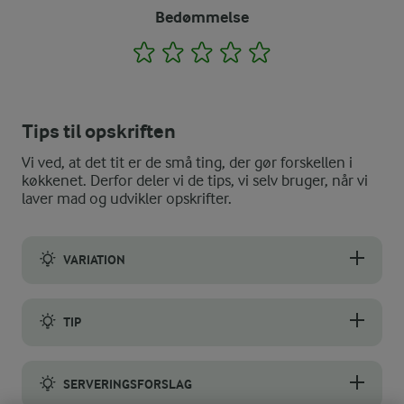
Bedømmelse
1
2
3
4
5
Tips til opskriften
Vi ved, at det tit er de små ting, der gør forskellen i
køkkenet. Derfor deler vi de tips, vi selv bruger, når vi
laver mad og udvikler opskrifter.
VARIATION
Du kan erstatte halvdelen af mandlerne med pistacienødder.
TIP
Brunkagedej kan være drilagtig og smuldre, hvis der er for lidt 
SERVERINGSFORSLAG