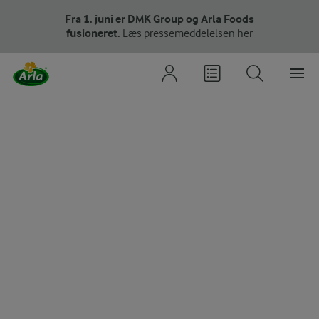
Fra 1. juni er DMK Group og Arla Foods
fusioneret.
Læs pressemeddelelsen her