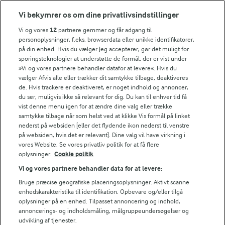
Prøv noget nyt og server blåskimmelost til brunkager - sødmen 
Vi bekymrer os om dine privatlivsindstillinger
FRYSETIP
Vi og vores
12
partnere gemmer og får adgang til
personoplysninger, f.eks. browserdata eller unikke identifikatorer,
Dejen kan fryses i stænger. Pak dem godt ind i fx film og dereft
på din enhed. Hvis du vælger Jeg accepterer, gør det muligt for
sporingsteknologier at understøtte de formål, der er vist under
»Vi og vores partnere behandler datafor at levere«. Hvis du
FAQ om brunkager
vælger Afvis alle eller trækker dit samtykke tilbage, deaktiveres
de. Hvis trackere er deaktiveret, er noget indhold og annoncer,
Brunkager er en af julens helt store klassikere – og
du ser, muligvis ikke så relevant for dig. Du kan til enhver tid få
vist denne menu igen for at ændre dine valg eller trække
mange har spørgsmål til både opbevaring, frysning og
samtykke tilbage når som helst ved at klikke Vis formål på linket
den bedste måde at bage dem på. Her får du svar på de
nederst på websiden [eller det flydende ikon nederst til venstre
på websiden, hvis det er relevant]. Dine valg vil have virkning i
mest almindelige spørgsmål, så du nemt kan få
vores Website. Se vores privatliv politik for at få flere
sprøde, duftende brunkager lige når trangen melder
oplysninger.
Cookie politik
sig.
Vi og vores partnere behandler data for at levere:
Bruge præcise geografiske placeringsoplysninger. Aktivt scanne
enhedskarakteristika til identifikation. Opbevare og/eller tilgå
oplysninger på en enhed. Tilpasset annoncering og indhold,
Hack til altid friske bagte brunkager
annoncerings- og indholdsmåling, målgruppeundersøgelser og
udvikling af tjenester.