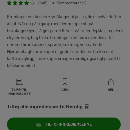
(348)
Kommentarer (5)
•
Brunkager er klassiske småkager til jul - ja, de er selve duften
af jul. Når du går i gang med denne opskrift på
brunkagedejen, så gør gerne flere små ruller dej klar, læg dem
i fryseren og bag friske brunkager i en håndevending. De
nemme brunkager er sprøde, lækre og velkrydrede.
Hjemmebagte brunkager er gode til andet end lækkeri til
kaffe og gløgg - brunkager smager nemlig også rigtig godt til
blåskimmelost.
TILFØJ TIL
GEM
DEL
INDKØBSLISTE
Tilføj alle ingredienser til Nemlig 🛒
TILFØJ INGREDIENSERNE