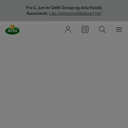
Fra 1. juni er DMK Group og Arla Foods
fusioneret.
Læs pressemeddelelsen her