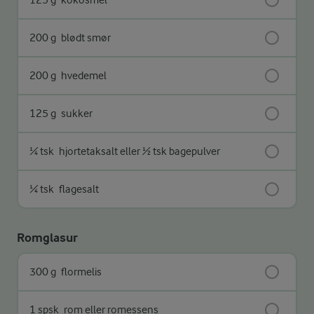
200 g
blødt smør
200 g
hvedemel
125 g
sukker
¼ tsk
hjortetaksalt eller ½ tsk bagepulver
¼ tsk
flagesalt
Romglasur
300 g
flormelis
1 spsk
rom eller romessens