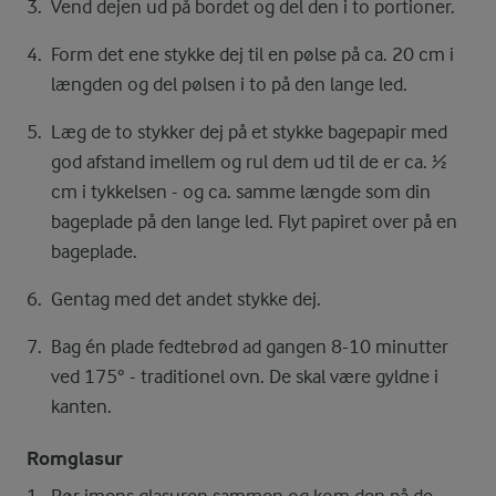
Vend dejen ud på bordet og del den i to portioner.
Form det ene stykke dej til en pølse på ca. 20 cm i
længden og del pølsen i to på den lange led.
Læg de to stykker dej på et stykke bagepapir med
god afstand imellem og rul dem ud til de er ca. ½
cm i tykkelsen - og ca. samme længde som din
bageplade på den lange led. Flyt papiret over på en
bageplade.
Gentag med det andet stykke dej.
Bag én plade fedtebrød ad gangen 8-10 minutter
ved 175° - traditionel ovn. De skal være gyldne i
kanten.
Romglasur
Rør imens glasuren sammen og kom den på de