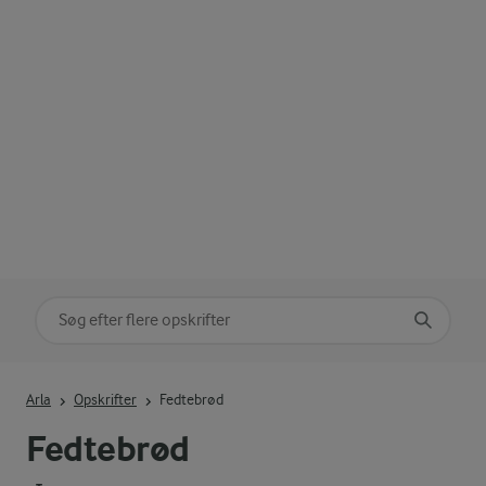
Søg på kategori
Indtast søgeord for at søge
Arla
Opskrifter
Fedtebrød
Fedtebrød