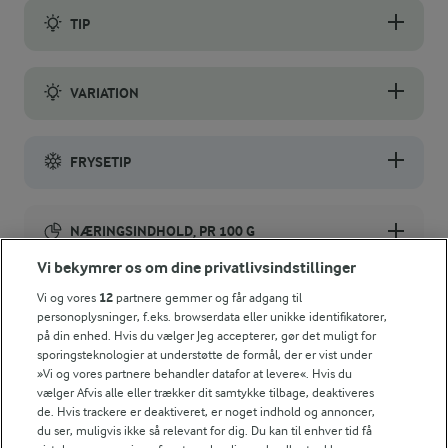
TIP
Det gør fedtebrødene langt sprødere at blende kokosmelet før
VARIATION
Du kan også lave citronfedtebrød - tilsæt 1 tsk revet citronskal
FRYSETIP
Opbevar kagerne i fryseren så undgår du, at de bliver bløde.
NÆRINGSINDHOLD, PR 100 G
Vi bekymrer os om dine privatlivsindstillinger
Energiindhold:
Én af julens største klassiskere - vaniljekranse.
Vi og vores
12
partnere gemmer og får adgang til
personoplysninger, f.eks. browserdata eller unikke identifikatorer,
1901 kJ / 454 kcal
på din enhed. Hvis du vælger Jeg accepterer, gør det muligt for
sporingsteknologier at understøtte de formål, der er vist under
Energifordeling
»Vi og vores partnere behandler datafor at levere«. Hvis du
vælger Afvis alle eller trækker dit samtykke tilbage, deaktiveres
de. Hvis trackere er deaktiveret, er noget indhold og annoncer,
ENERGI PR 100 G
du ser, muligvis ikke så relevant for dig. Du kan til enhver tid få