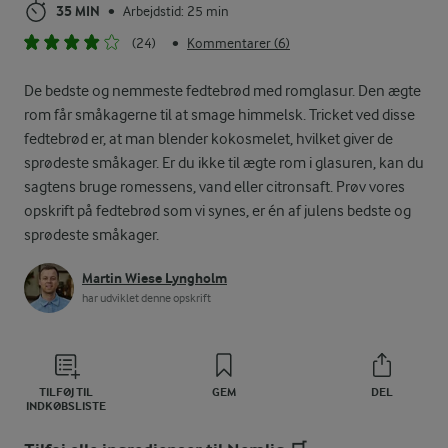
35 MIN
Arbejdstid: 25 min
•
(24)
Kommentarer (6)
•
De bedste og nemmeste fedtebrød med romglasur. Den ægte
rom får småkagerne til at smage himmelsk. Tricket ved disse
fedtebrød er, at man blender kokosmelet, hvilket giver de
sprødeste småkager. Er du ikke til ægte rom i glasuren, kan du
sagtens bruge romessens, vand eller citronsaft. Prøv vores
opskrift på fedtebrød som vi synes, er én af julens bedste og
sprødeste småkager.
Martin Wiese Lyngholm
har udviklet denne opskrift
TILFØJ TIL
GEM
DEL
INDKØBSLISTE