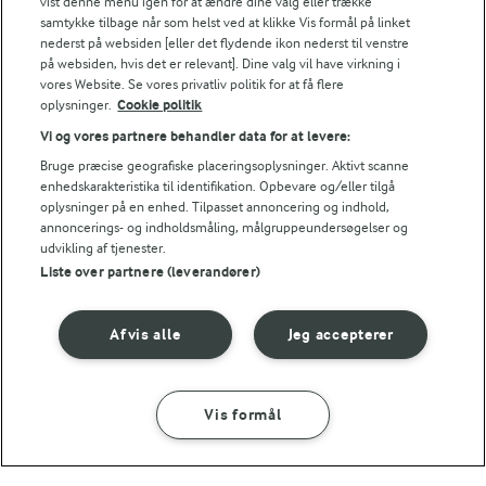
vist denne menu igen for at ændre dine valg eller trække
samtykke tilbage når som helst ved at klikke Vis formål på linket
1,8 g
Fiber:
nederst på websiden [eller det flydende ikon nederst til venstre
på websiden, hvis det er relevant]. Dine valg vil have virkning i
2,5 g
Protein:
vores Website. Se vores privatliv politik for at få flere
oplysninger.
Cookie politik
Vi og vores partnere behandler data for at levere:
24 g
Fedt:
Bruge præcise geografiske placeringsoplysninger. Aktivt scanne
enhedskarakteristika til identifikation. Opbevare og/eller tilgå
56,2 g
Kulhydrat:
oplysninger på en enhed. Tilpasset annoncering og indhold,
annoncerings- og indholdsmåling, målgruppeundersøgelser og
udvikling af tjenester.
Liste over partnere (leverandører)
Afvis alle
Jeg accepterer
10 TIMER
Vaniljekranse
Vis formål
(438)
SÅDAN GØR DU
INGREDIENSER