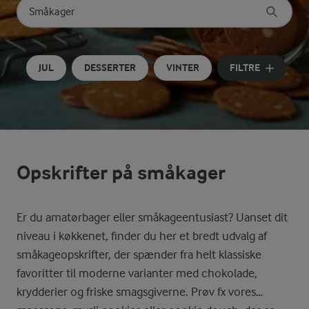
Søg på kategori
Indtast søgeord for at søge
JUL
DESSERTER
VINTER
FILTRE
Opskrifter på småkager
Er du amatørbager eller småkageentusiast? Uanset dit
niveau i køkkenet, finder du her et bredt udvalg af
småkageopskrifter, der spænder fra helt klassiske
favoritter til moderne varianter med chokolade,
krydderier og friske smagsgiverne. Prøv fx vores