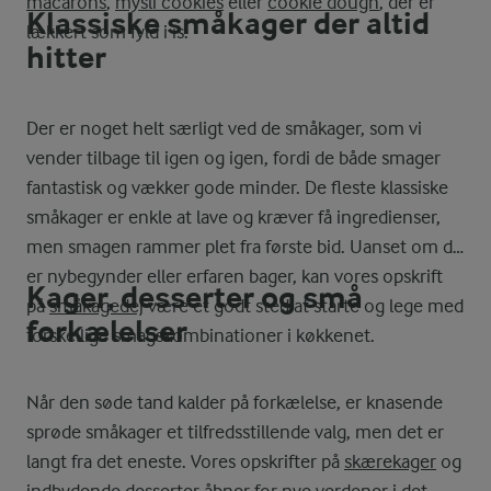
macarons
,
mysli cookies
eller
cookie dough
, der er
Klassiske småkager der altid
lækkert som fyld i is.
hitter
Der er noget helt særligt ved de småkager, som vi
vender tilbage til igen og igen, fordi de både smager
fantastisk og vækker gode minder. De fleste klassiske
småkager er enkle at lave og kræver få ingredienser,
men smagen rammer plet fra første bid. Uanset om du
er nybegynder eller erfaren bager, kan vores opskrift
Kager, desserter og små
på
småkagedej
være et godt sted at starte og lege med
forkælelser
forskellige smagskombinationer i køkkenet.
Når den søde tand kalder på forkælelse, er knasende
sprøde småkager et tilfredsstillende valg, men det er
langt fra det eneste. Vores opskrifter på
skærekager
og
indbydende
desserter
åbner for nye verdener i det