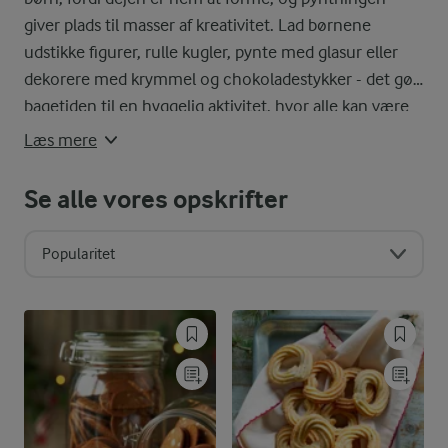
giver plads til masser af kreativitet. Lad børnene
udstikke figurer, rulle kugler, pynte med glasur eller
dekorere med krymmel og chokoladestykker - det gør
bagetiden til en hyggelig aktivitet, hvor alle kan være
med. Hvis du er på udkig efter mere inspiration i
Læs mere
børnehøjde, er vores samling af opskrifter til
børnefødselsdagen
et slaraffenland, der venter på jer.
Se alle vores opskrifter
Popularitet