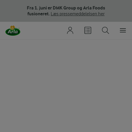
Fra 1. juni er DMK Group og Arla Foods
fusioneret.
Læs pressemeddelelsen her