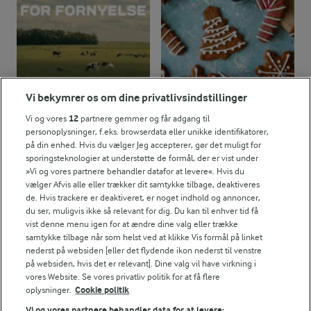
Vi bekymrer os om dine privatlivsindstillinger
1 TIME 5 MIN
Vi og vores
12
partnere gemmer og får adgang til
Sprøde peberkager
personoplysninger, f.eks. browserdata eller unikke identifikatorer,
på din enhed. Hvis du vælger Jeg accepterer, gør det muligt for
(113)
sporingsteknologier at understøtte de formål, der er vist under
»Vi og vores partnere behandler datafor at levere«. Hvis du
vælger Afvis alle eller trækker dit samtykke tilbage, deaktiveres
de. Hvis trackere er deaktiveret, er noget indhold og annoncer,
du ser, muligvis ikke så relevant for dig. Du kan til enhver tid få
vist denne menu igen for at ændre dine valg eller trække
samtykke tilbage når som helst ved at klikke Vis formål på linket
nederst på websiden [eller det flydende ikon nederst til venstre
på websiden, hvis det er relevant]. Dine valg vil have virkning i
vores Website. Se vores privatliv politik for at få flere
oplysninger.
Cookie politik
Vi og vores partnere behandler data for at levere: