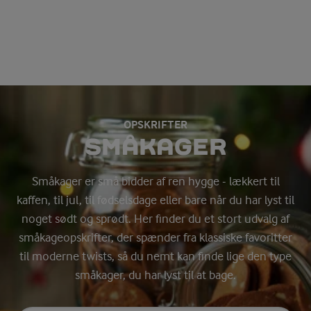
OPSKRIFTER
SMÅKAGER
Småkager er små bidder af ren hygge - lækkert til
kaffen, til jul, til fødselsdage eller bare når du har lyst til
noget sødt og sprødt. Her finder du et stort udvalg af
småkageopskrifter, der spænder fra klassiske favoritter
til moderne twists, så du nemt kan finde lige den type
småkager, du har lyst til at bage.