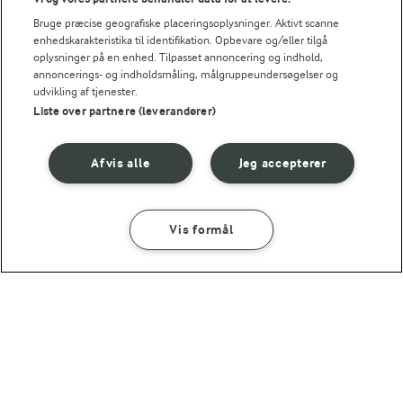
Bruge præcise geografiske placeringsoplysninger. Aktivt scanne
enhedskarakteristika til identifikation. Opbevare og/eller tilgå
1 TIME 10 MIN
TRADITION FOR FORNYELSE
oplysninger på en enhed. Tilpasset annoncering og indhold,
Læs hvad vores
Pebernødder med
annoncerings- og indholdsmåling, målgruppeundersøgelser og
landmænd arbejder
appelsinskal
udvikling af tjenester.
med
Liste over partnere (leverandører)
(100)
Afvis alle
Jeg accepterer
Vis formål
35 MIN
45 MIN
Fedtebrød
Cookies