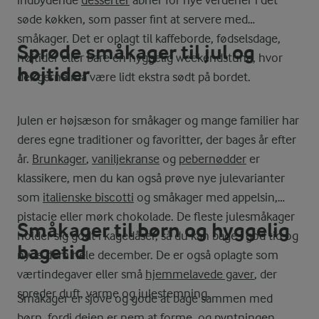
søde køkken, som passer fint at servere med
småkager. Det er oplagt til kaffeborde, fødselsdage,
Sprøde småkager til jul og
højtider eller bare en hyggelig weekendstund, hvor
højtider
der gerne må være lidt ekstra sødt på bordet.
Julen er højsæson for småkager og mange familier har
deres egne traditioner og favoritter, der bages år efter
år.
Brunkager
,
vaniljekranse
og
pebernødder
er
klassikere, men du kan også prøve nye julevarianter
som
italienske biscotti
og småkager med appelsin,
pistacie eller mørk chokolade. De fleste julesmåkager
Småkager til børn og hyggelig
holder sig godt i kagedåser, så du kan bage i god tid og
bagetid
nyde dem hele december. De er også oplagte som
værtindegaver eller små
hjemmelavede gaver
, der
spreder duft, varme og julestemning.
Småkager er sjove og gode at bage sammen med
børn, fordi dejen er nem at forme, og pyntningen