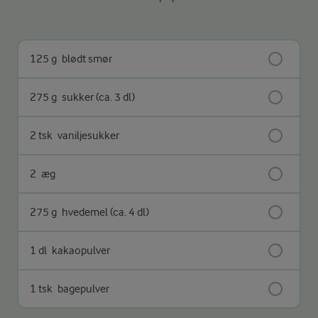
125 g
blødt smør
275 g
sukker (ca. 3 dl)
2 tsk
vaniljesukker
2
æg
275 g
hvedemel (ca. 4 dl)
1 dl
kakaopulver
1 tsk
bagepulver