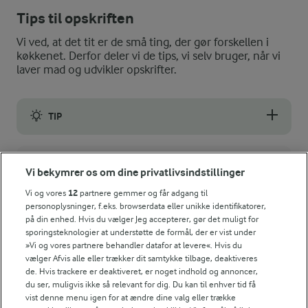
Tips til opskriften
Vi ved, at det tit er de små ting, der gør forskellen i
køkkenet. Derfor deler vi de tips, vi selv bruger, når vi
laver mad og udvikler opskrifter.
TIP
Kagerne kan gemmes i en kagedåse i 4 dage. Varm dem på en brød
NÆRINGSINDHOLD, PR 100 G
Vi bekymrer os om dine privatlivsindstillinger
Vi og vores
12
partnere gemmer og får adgang til
Energiindhold:
Prøv også disse skønne cookies, med chokolade..
personoplysninger, f.eks. browserdata eller unikke identifikatorer,
på din enhed. Hvis du vælger Jeg accepterer, gør det muligt for
uhm
1718 kJ / 411 kcal
sporingsteknologier at understøtte de formål, der er vist under
»Vi og vores partnere behandler datafor at levere«. Hvis du
Energifordeling
vælger Afvis alle eller trækker dit samtykke tilbage, deaktiveres
de. Hvis trackere er deaktiveret, er noget indhold og annoncer,
du ser, muligvis ikke så relevant for dig. Du kan til enhver tid få
ENERGI PR 100 G
vist denne menu igen for at ændre dine valg eller trække