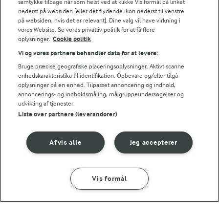
samtykke tilbage når som helst ved at klikke Vis formål på linket
nederst på websiden [eller det flydende ikon nederst til venstre
2,3 g
Fiber:
på websiden, hvis det er relevant]. Dine valg vil have virkning i
vores Website. Se vores privatliv politik for at få flere
oplysninger.
Cookie politik
5,6 g
Protein:
Vi og vores partnere behandler data for at levere:
16,7 g
Fedt:
Bruge præcise geografiske placeringsoplysninger. Aktivt scanne
enhedskarakteristika til identifikation. Opbevare og/eller tilgå
oplysninger på en enhed. Tilpasset annoncering og indhold,
59,1 g
Kulhydrat:
annoncerings- og indholdsmåling, målgruppeundersøgelser og
udvikling af tjenester.
Liste over partnere (leverandører)
Afvis alle
Jeg accepterer
30 MIN
Vis formål
Småkager med chokolade og
SÅDAN GØR DU
INGREDIENSER
havregryn
(139)