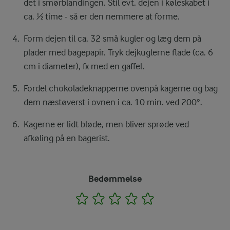
det i smørblandingen. Stil evt. dejen i køleskabet i
ca. ½ time - så er den nemmere at forme.
Form dejen til ca. 32 små kugler og læg dem på
plader med bagepapir. Tryk dejkuglerne flade (ca. 6
cm i diameter), fx med en gaffel.
Fordel chokoladeknapperne ovenpå kagerne og bag
dem næstøverst i ovnen i ca. 10 min. ved 200°.
Kagerne er lidt bløde, men bliver sprøde ved
afkøling på en bagerist.
Bedømmelse
1
2
3
4
5