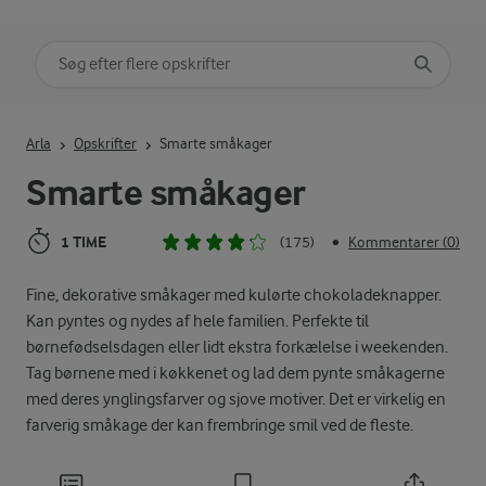
Søg på kategori
Indtast søgeord for at søge
Arla
Opskrifter
Smarte småkager
Smarte småkager
1 TIME
(175)
Kommentarer (0)
•
Fine, dekorative småkager med kulørte chokoladeknapper.
Kan pyntes og nydes af hele familien. Perfekte til
børnefødselsdagen eller lidt ekstra forkælelse i weekenden.
Tag børnene med i køkkenet og lad dem pynte småkagerne
med deres ynglingsfarver og sjove motiver. Det er virkelig en
farverig småkage der kan frembringe smil ved de fleste.