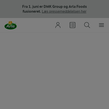
Fra 1. juni er DMK Group og Arla Foods
fusioneret.
Læs pressemeddelelsen her