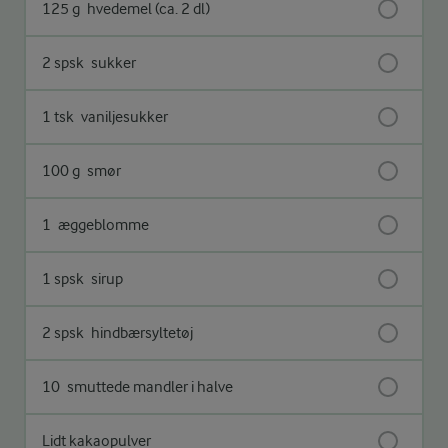
125 g
hvedemel (ca. 2 dl)
2 spsk
sukker
1 tsk
vaniljesukker
100 g
smør
1
æggeblomme
1 spsk
sirup
2 spsk
hindbærsyltetøj
10
smuttede mandler i halve
Lidt kakaopulver