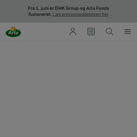
Fra 1. juni er DMK Group og Arla Foods
fusioneret.
Læs pressemeddelelsen her