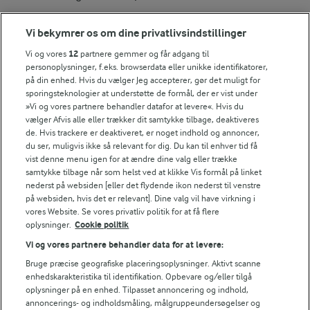
Vi bekymrer os om dine privatlivsindstillinger
TIPS
Vi og vores
12
partnere gemmer og får adgang til
personoplysninger, f.eks. browserdata eller unikke identifikatorer,
Laver du dobbeltportion eller mere, kan du med fordel bruge en
på din enhed. Hvis du vælger Jeg accepterer, gør det muligt for
NÆRINGSINDHOLD, PR 100 G
sporingsteknologier at understøtte de formål, der er vist under
»Vi og vores partnere behandler datafor at levere«. Hvis du
vælger Afvis alle eller trækker dit samtykke tilbage, deaktiveres
Energiindhold:
Lækker halloween cheesecake med mørk og
de. Hvis trackere er deaktiveret, er noget indhold og annoncer,
du ser, muligvis ikke så relevant for dig. Du kan til enhver tid få
blodig glaze.
1868 kJ / 446 kcal
vist denne menu igen for at ændre dine valg eller trække
samtykke tilbage når som helst ved at klikke Vis formål på linket
Energifordeling
nederst på websiden [eller det flydende ikon nederst til venstre
på websiden, hvis det er relevant]. Dine valg vil have virkning i
vores Website. Se vores privatliv politik for at få flere
ENERGI PR 100 G
oplysninger.
Cookie politik
Vi og vores partnere behandler data for at levere:
2,1 g
Fiber:
Bruge præcise geografiske placeringsoplysninger. Aktivt scanne
enhedskarakteristika til identifikation. Opbevare og/eller tilgå
oplysninger på en enhed. Tilpasset annoncering og indhold,
4,7 g
Protein:
annoncerings- og indholdsmåling, målgruppeundersøgelser og