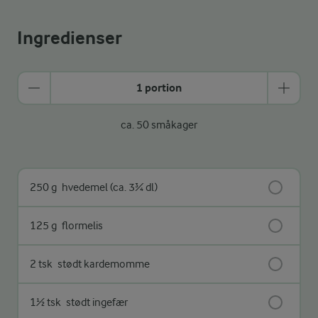
Ingredienser
1 portion
ca. 50 småkager
250 g
hvedemel (ca. 3¾ dl)
125 g
flormelis
2 tsk
stødt kardemomme
1½ tsk
stødt ingefær