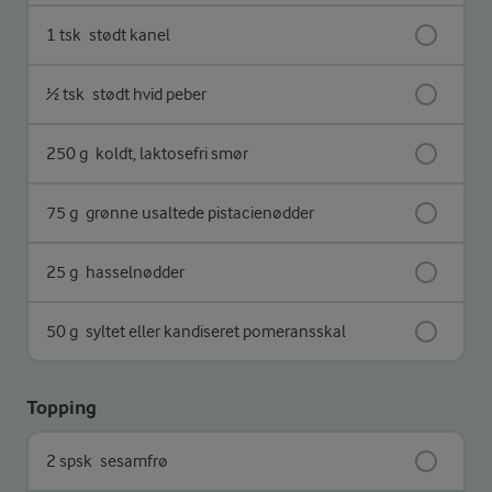
1 tsk
stødt kanel
½ tsk
stødt hvid peber
250 g
koldt, laktosefri smør
75 g
grønne usaltede pistacienødder
25 g
hasselnødder
50 g
syltet eller kandiseret pomeransskal
Topping
2 spsk
sesamfrø