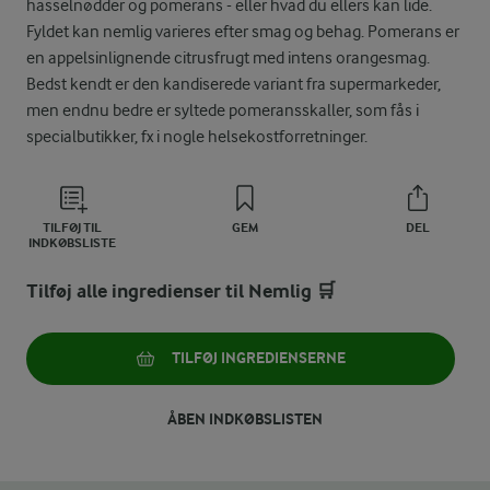
hasselnødder og pomerans - eller hvad du ellers kan lide.
Fyldet kan nemlig varieres efter smag og behag. Pomerans er
en appelsinlignende citrusfrugt med intens orangesmag.
Bedst kendt er den kandiserede variant fra supermarkeder,
men endnu bedre er syltede pomeransskaller, som fås i
specialbutikker, fx i nogle helsekostforretninger.
TILFØJ TIL
GEM
DEL
INDKØBSLISTE
Tilføj alle ingredienser til Nemlig 🛒
TILFØJ INGREDIENSERNE
ÅBEN INDKØBSLISTEN