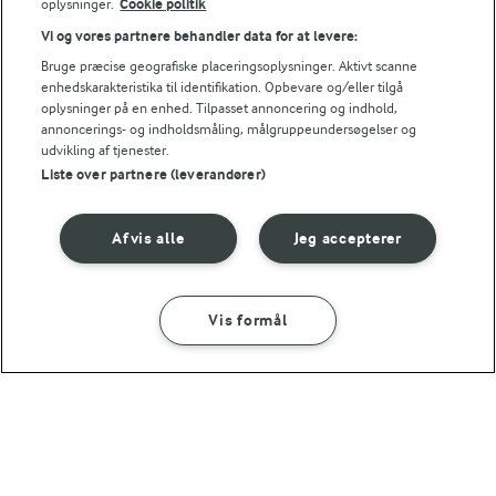
oplysninger.
Cookie politik
laver mad og udvikler opskrifter.
Vi og vores partnere behandler data for at levere:
Bruge præcise geografiske placeringsoplysninger. Aktivt scanne
TIP
enhedskarakteristika til identifikation. Opbevare og/eller tilgå
oplysninger på en enhed. Tilpasset annoncering og indhold,
Lad de rå dejruller blive i fryseren og bag småkagerne efterhå
annoncerings- og indholdsmåling, målgruppeundersøgelser og
udvikling af tjenester.
NÆRINGSINDHOLD, PR 100 G
Liste over partnere (leverandører)
Energiindhold:
Flere lækkerier i juletiden.
Afvis alle
Jeg accepterer
2094 kJ / 501 kcal
Energifordeling
Vis formål
SÅDAN GØR DU
INGREDIENSER
ENERGI PR 100 G
3,2 g
Fiber:
2 TIMER
Laktosefrie småkager
6,1 g
Protein: