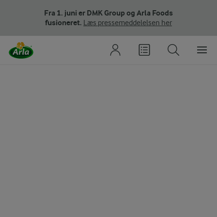
Fra 1. juni er DMK Group og Arla Foods
fusioneret.
Læs pressemeddelelsen her