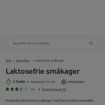
Søg på kategori
Indtast søgeord for at søge
Arla
Opskrifter
Laktosefrie småkager
Laktosefrie småkager
2 TIMER
Arbejdstid: 45 min
•
FRYSEEGNET
(3)
Kommentarer (0)
•
Krydrede laktosefrie småkager med fyld af pistacienødder,