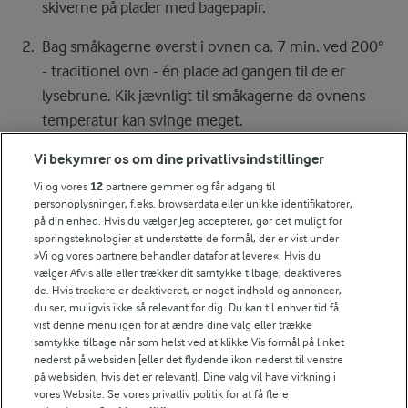
skiverne på plader med bagepapir.
Bag småkagerne øverst i ovnen ca. 7 min. ved 200°
- traditionel ovn - én plade ad gangen til de er
lysebrune. Kik jævnligt til småkagerne da ovnens
temperatur kan svinge meget.
Afkøl småkagerne på en bagerist.
Vi bekymrer os om dine privatlivsindstillinger
Vi og vores
12
partnere gemmer og får adgang til
personoplysninger, f.eks. browserdata eller unikke identifikatorer,
på din enhed. Hvis du vælger Jeg accepterer, gør det muligt for
Bedømmelse
sporingsteknologier at understøtte de formål, der er vist under
»Vi og vores partnere behandler datafor at levere«. Hvis du
1
2
3
4
5
vælger Afvis alle eller trækker dit samtykke tilbage, deaktiveres
de. Hvis trackere er deaktiveret, er noget indhold og annoncer,
du ser, muligvis ikke så relevant for dig. Du kan til enhver tid få
vist denne menu igen for at ændre dine valg eller trække
Tips til opskriften
samtykke tilbage når som helst ved at klikke Vis formål på linket
nederst på websiden [eller det flydende ikon nederst til venstre
Vi ved, at det tit er de små ting, der gør forskellen i
på websiden, hvis det er relevant]. Dine valg vil have virkning i
køkkenet. Derfor deler vi de tips, vi selv bruger, når vi
vores Website. Se vores privatliv politik for at få flere