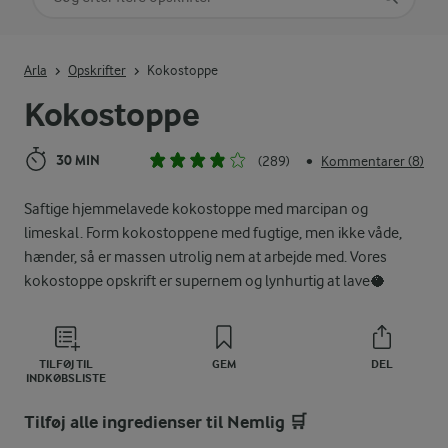
Indtast søgeord for at søge
Arla
Opskrifter
Kokostoppe
Kokostoppe
30 MIN
(289)
Kommentarer (8)
•
Saftige hjemmelavede kokostoppe med marcipan og
limeskal. Form kokostoppene med fugtige, men ikke våde,
hænder, så er massen utrolig nem at arbejde med. Vores
kokostoppe opskrift er supernem og lynhurtig at lave🥥
TILFØJ TIL
GEM
DEL
INDKØBSLISTE
Tilføj alle ingredienser til Nemlig 🛒