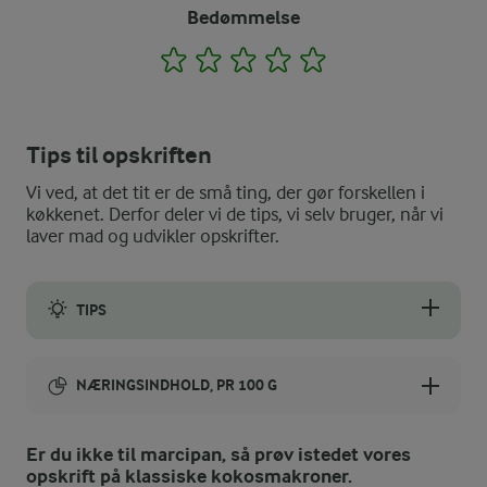
Bedømmelse
1
2
3
4
5
Tips til opskriften
Vi ved, at det tit er de små ting, der gør forskellen i
køkkenet. Derfor deler vi de tips, vi selv bruger, når vi
laver mad og udvikler opskrifter.
TIPS
Du kan smage dine kokostoppe til med citron- eller appelsinska
NÆRINGSINDHOLD, PR 100 G
Energiindhold:
Er du ikke til marcipan, så prøv istedet vores
opskrift på klassiske kokosmakroner.
1980 kJ / 473 kcal