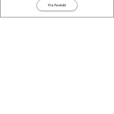
Vis formål
SÅDAN GØR DU
INGREDIENSER
30 MIN
Kokostoppe
45 MIN
MAD GIVER LÆRING TIL LIVET
Cookies
Kan det at dufte og
smage lære os noget?
(8735)