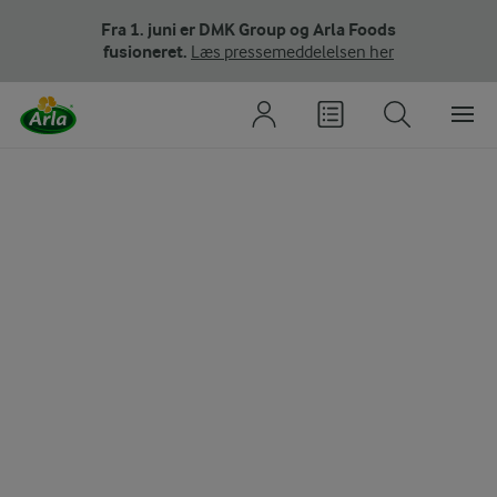
Fra 1. juni er DMK Group og Arla Foods
fusioneret.
Læs pressemeddelelsen her