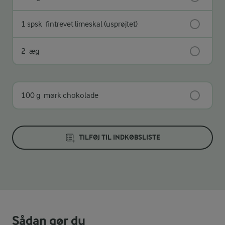
1 spsk
fintrevet limeskal (usprøjtet)
2
æg
100 g
mørk chokolade
TILFØJ TIL INDKØBSLISTE
Sådan gør du