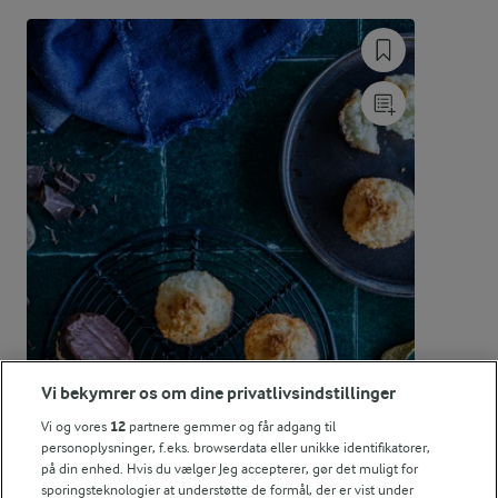
Energifordeling
ENERGI PR 100 G
3,8 g
Fiber:
6,7 g
Protein:
32,3 g
Fedt:
39,5 g
Kulhydrat:
Vi bekymrer os om dine privatlivsindstillinger
Vi og vores
12
partnere gemmer og får adgang til
personoplysninger, f.eks. browserdata eller unikke identifikatorer,
på din enhed. Hvis du vælger Jeg accepterer, gør det muligt for
sporingsteknologier at understøtte de formål, der er vist under