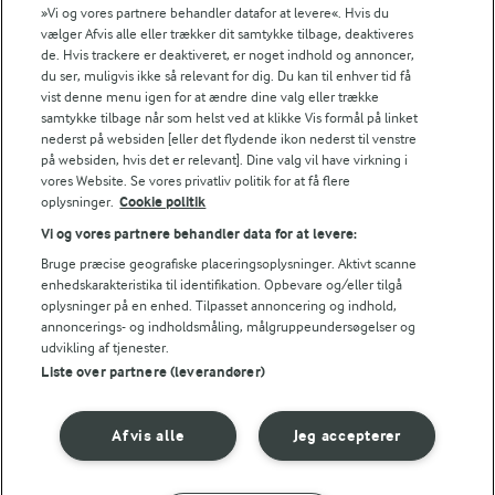
»Vi og vores partnere behandler datafor at levere«. Hvis du
30 MIN
vælger Afvis alle eller trækker dit samtykke tilbage, deaktiveres
Små sprøde kokosmakroner
de. Hvis trackere er deaktiveret, er noget indhold og annoncer,
du ser, muligvis ikke så relevant for dig. Du kan til enhver tid få
(433)
vist denne menu igen for at ændre dine valg eller trække
samtykke tilbage når som helst ved at klikke Vis formål på linket
nederst på websiden [eller det flydende ikon nederst til venstre
på websiden, hvis det er relevant]. Dine valg vil have virkning i
vores Website. Se vores privatliv politik for at få flere
oplysninger.
Cookie politik
JULEMADENS HISTORIE
Læs mere om historien bag
Vi og vores partnere behandler data for at levere:
julemaden i Danmark 🎄
Bruge præcise geografiske placeringsoplysninger. Aktivt scanne
enhedskarakteristika til identifikation. Opbevare og/eller tilgå
oplysninger på en enhed. Tilpasset annoncering og indhold,
annoncerings- og indholdsmåling, målgruppeundersøgelser og
udvikling af tjenester.
Liste over partnere (leverandører)
Andre gode forslag
Afvis alle
Jeg accepterer