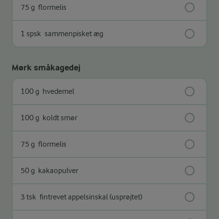
75 g
flormelis
1 spsk
sammenpisket æg
Mørk småkagedej
100 g
hvedemel
100 g
koldt smør
75 g
flormelis
50 g
kakaopulver
3 tsk
fintrevet appelsinskal (usprøjtet)