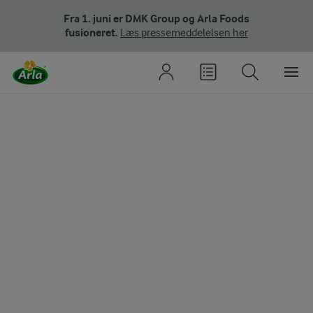
Fra 1. juni er DMK Group og Arla Foods
fusioneret.
Læs pressemeddelelsen her