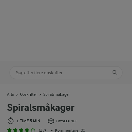
Søg på kategori
Indtast søgeord for at søge
Arla
Opskrifter
Spiralsmåkager
Spiralsmåkager
1 TIME 5 MIN
FRYSEEGNET
(27)
Kommentarer (0)
•