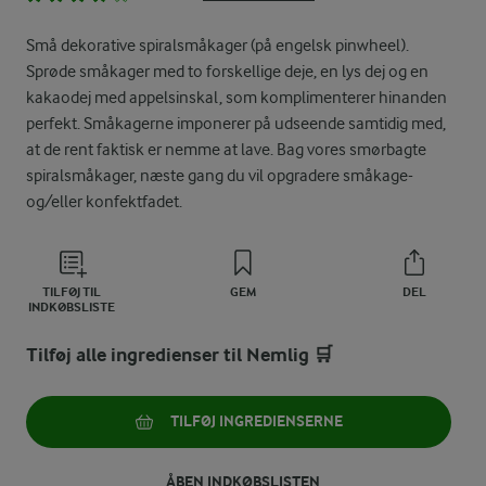
Små dekorative spiralsmåkager (på engelsk pinwheel).
Sprøde småkager med to forskellige deje, en lys dej og en
kakaodej med appelsinskal, som komplimenterer hinanden
perfekt. Småkagerne imponerer på udseende samtidig med,
at de rent faktisk er nemme at lave. Bag vores smørbagte
spiralsmåkager, næste gang du vil opgradere småkage-
og/eller konfektfadet.
TILFØJ TIL
GEM
DEL
INDKØBSLISTE
Tilføj alle ingredienser til Nemlig 🛒
TILFØJ INGREDIENSERNE
ÅBEN INDKØBSLISTEN