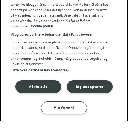
samtykke tilbage når som helst ved at klikke Vis formål på linket
køkkenet. Derfor deler vi de tips, vi selv bruger, når vi
nederst på websiden [eller det flydende ikon nederst til venstre
laver mad og udvikler opskrifter.
på websiden, hvis det er relevant]. Dine valg vil have virkning i
vores Website. Se vores privatliv politik for at få flere
oplysninger.
Cookie politik
FORBERED I GOD TID
Vi og vores partnere behandler data for at levere:
Opbevar dejrullen tildækket i køleskabet og bag småkager efte
Bruge præcise geografiske placeringsoplysninger. Aktivt scanne
enhedskarakteristika til identifikation. Opbevare og/eller tilgå
FRYSETIP
oplysninger på en enhed. Tilpasset annoncering og indhold,
annoncerings- og indholdsmåling, målgruppeundersøgelser og
Den ubagte dej kan fryses.
udvikling af tjenester.
NÆRINGSINDHOLD, PR 100 G
Liste over partnere (leverandører)
Energiindhold:
Afvis alle
Jeg accepterer
En nem småkage med ingefær, der smager
fantastisk.
1919 kJ / 459 kcal
Vis formål
Energifordeling
SÅDAN GØR DU
INGREDIENSER
ENERGI PR 100 G