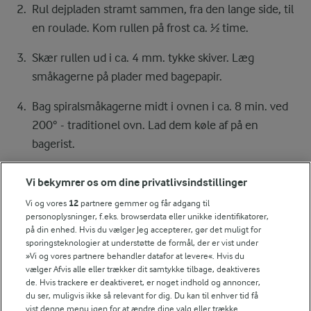
Rul dejpladen stramt sammen, fra den lange side, til
en roulade. Kom rullen på frost ca. ½ time.
Skær rullen ud i ca. 4 mm. tykke skiver. Læg
småkagerne på plader med bagepapir.
Bag spiralsmåkagerne midt i ovnen i ca. 8 min. ved
200° - traditionel ovn. Lad dem køle af på en
bagerist.
Vi bekymrer os om dine privatlivsindstillinger
Bedømmelse
Vi og vores
12
partnere gemmer og får adgang til
personoplysninger, f.eks. browserdata eller unikke identifikatorer,
1
2
3
4
5
på din enhed. Hvis du vælger Jeg accepterer, gør det muligt for
sporingsteknologier at understøtte de formål, der er vist under
»Vi og vores partnere behandler datafor at levere«. Hvis du
vælger Afvis alle eller trækker dit samtykke tilbage, deaktiveres
de. Hvis trackere er deaktiveret, er noget indhold og annoncer,
Tips til opskriften
du ser, muligvis ikke så relevant for dig. Du kan til enhver tid få
vist denne menu igen for at ændre dine valg eller trække
Vi ved, at det tit er de små ting, der gør forskellen i