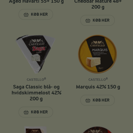
Aged Havarti 55+ 150 g
Cheddar Mature 48+
200 g
KØB HER
AGED HAVARTI 55+ 150 G
KØB HER
CHEDDAR MATURE 
CASTELLO®
CASTELLO®
Saga Classic blå- og
Marquis 42% 150 g
hvidskimmelost 42%
200 g
KØB HER
MARQUIS 42% 150
KØB HER
SAGA CLASSIC BLÅ- OG HVIDSKIMMELOST 42% 200