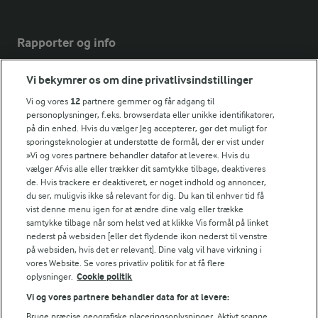
Rapporter og info
Vi bekymrer os om dine privatlivsindstillinger
Årsrapport
FarmAhead™ Check rapport
Vi og vores
12
partnere gemmer og får adgang til
Andelshaverinfo: Mælkepris
personoplysninger, f.eks. browserdata eller unikke identifikatorer,
på din enhed. Hvis du vælger Jeg accepterer, gør det muligt for
Fødevarestyrelsens smiley-rapporter for Arla Foods
sporingsteknologier at understøtte de formål, der er vist under
Fødevarestyrelsens smiley-rapporter for Jörd
»Vi og vores partnere behandler datafor at levere«. Hvis du
Fødevarestyrelsens smiley-rapporter for Lurpak PB
vælger Afvis alle eller trækker dit samtykke tilbage, deaktiveres
de. Hvis trackere er deaktiveret, er noget indhold og annoncer,
du ser, muligvis ikke så relevant for dig. Du kan til enhver tid få
vist denne menu igen for at ændre dine valg eller trække
samtykke tilbage når som helst ved at klikke Vis formål på linket
Følg
nederst på websiden [eller det flydende ikon nederst til venstre
på websiden, hvis det er relevant]. Dine valg vil have virkning i
vores Website. Se vores privatliv politik for at få flere
oplysninger.
Cookie politik
Vi og vores partnere behandler data for at levere:
Bruge præcise geografiske placeringsoplysninger. Aktivt scanne