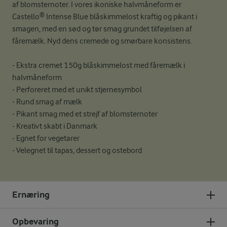
af blomsternoter. I vores ikoniske halvmåneform er
Castello® Intense Blue blåskimmelost kraftig og pikant i
smagen, med en sød og tør smag grundet tilføjelsen af
fåremælk. Nyd dens cremede og smørbare konsistens.
- Ekstra cremet 150g blåskimmelost med fåremælk i
halvmåneform
- Perforeret med et unikt stjernesymbol
- Rund smag af mælk
- Pikant smag med et strejf af blomsternoter
- Kreativt skabt i Danmark
- Egnet for vegetarer
- Velegnet til tapas, dessert og ostebord
Ernæring
Opbevaring