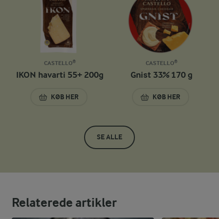
CASTELLO®
CASTELLO®
IKON havarti 55+ 200g
Gnist 33% 170 g
KØB HER
KØB HER
IKON HAVARTI 55+ 200G
GNIST 33% 170 G
SE ALLE
Relaterede artikler