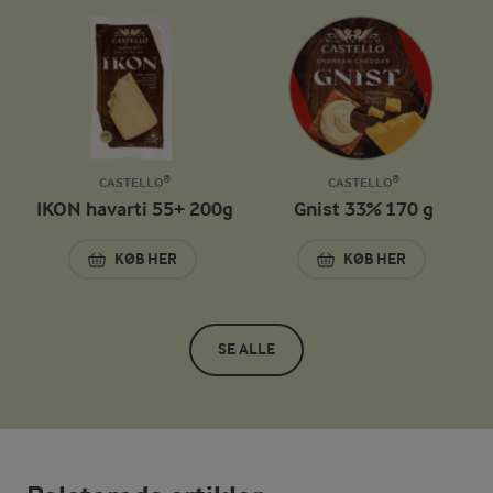
CASTELLO®
CASTELLO®
IKON havarti 55+ 200g
Gnist 33% 170 g
KØB HER
KØB HER
IKON HAVARTI 55+ 200G
GNIST 33% 170 G
SE ALLE