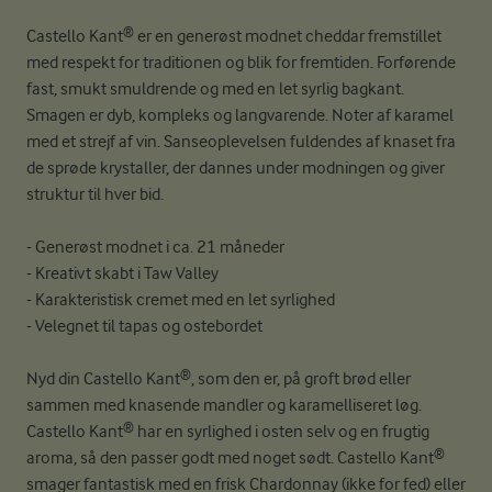
Castello Kant® er en generøst modnet cheddar fremstillet
med respekt for traditionen og blik for fremtiden. Forførende
fast, smukt smuldrende og med en let syrlig bagkant.
Smagen er dyb, kompleks og langvarende. Noter af karamel
med et strejf af vin. Sanseoplevelsen fuldendes af knaset fra
de sprøde krystaller, der dannes under modningen og giver
struktur til hver bid.
- Generøst modnet i ca. 21 måneder
- Kreativt skabt i Taw Valley
- Karakteristisk cremet med en let syrlighed
- Velegnet til tapas og ostebordet
Nyd din Castello Kant®, som den er, på groft brød eller
sammen med knasende mandler og karamelliseret løg.
Castello Kant® har en syrlighed i osten selv og en frugtig
aroma, så den passer godt med noget sødt. Castello Kant®
smager fantastisk med en frisk Chardonnay (ikke for fed) eller