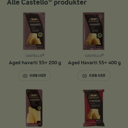
Alle Castello® produkter
CASTELLO®
CASTELLO®
Aged havarti 55+ 200 g
Aged Havarti 55+ 400 g
KØB HER
KØB HER
AGED HAVARTI 55+ 200 G
AGED HAVARTI 55+