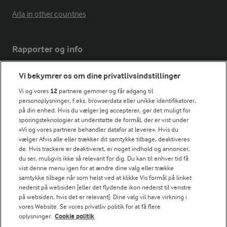
Arla in other countries
Rapporter og info
Vi bekymrer os om dine privatlivsindstillinger
Årsrapport
FarmAhead™ Check rapport
Vi og vores
12
partnere gemmer og får adgang til
Andelshaverinfo: Mælkepris
personoplysninger, f.eks. browserdata eller unikke identifikatorer,
på din enhed. Hvis du vælger Jeg accepterer, gør det muligt for
Fødevarestyrelsens smiley-rapporter for Arla Foods
sporingsteknologier at understøtte de formål, der er vist under
Fødevarestyrelsens smiley-rapporter for Jörd
»Vi og vores partnere behandler datafor at levere«. Hvis du
Fødevarestyrelsens smiley-rapporter for Lurpak PB
vælger Afvis alle eller trækker dit samtykke tilbage, deaktiveres
de. Hvis trackere er deaktiveret, er noget indhold og annoncer,
du ser, muligvis ikke så relevant for dig. Du kan til enhver tid få
vist denne menu igen for at ændre dine valg eller trække
samtykke tilbage når som helst ved at klikke Vis formål på linket
Følg
nederst på websiden [eller det flydende ikon nederst til venstre
på websiden, hvis det er relevant]. Dine valg vil have virkning i
vores Website. Se vores privatliv politik for at få flere
oplysninger.
Cookie politik