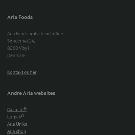
Arla Foods
Arla Foods amba head office

Sønderhøj 14, 

8260 Viby J 

Denmark
Kontakt os her
Andre Arla websites
Castello®
Lurpak®
Arla Unika
Arla shop