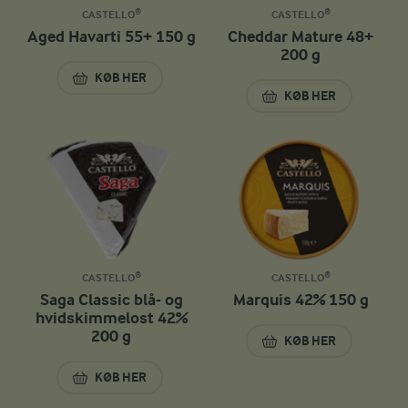
CASTELLO®
CASTELLO®
Aged Havarti 55+ 150 g
Cheddar Mature 48+
200 g
KØB HER
AGED HAVARTI 55+ 150 G
KØB HER
CHEDDAR MATURE 
CASTELLO®
CASTELLO®
Saga Classic blå- og
Marquis 42% 150 g
hvidskimmelost 42%
200 g
KØB HER
MARQUIS 42% 150
KØB HER
SAGA CLASSIC BLÅ- OG HVIDSKIMMELOST 42% 200