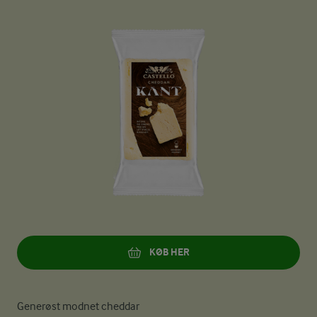
KØB HER
Generøst modnet cheddar