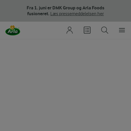
Fra 1. juni er DMK Group og Arla Foods
fusioneret.
Læs pressemeddelelsen her