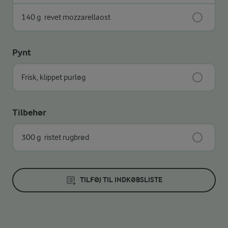
140 g
revet mozzarellaost
Pynt
Frisk, klippet purløg
Tilbehør
300 g
ristet rugbrød
TILFØJ TIL INDKØBSLISTE