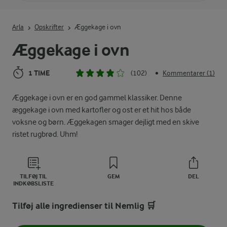
Indtast søgeord for at søge
Arla
Opskrifter
Æggekage i ovn
Æggekage i ovn
1 TIME
(102)
Kommentarer (1)
•
Æggekage i ovn er en god gammel klassiker. Denne
æggekage i ovn med kartofler og ost er et hit hos både
voksne og børn. Æggekagen smager dejligt med en skive
ristet rugbrød. Uhm!
TILFØJ TIL
GEM
DEL
INDKØBSLISTE
Tilføj alle ingredienser til Nemlig 🛒