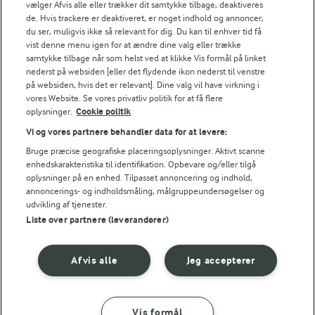
vælger Afvis alle eller trækker dit samtykke tilbage, deaktiveres
bacon og tomater.
424 kJ / 101 kcal
de. Hvis trackere er deaktiveret, er noget indhold og annoncer,
du ser, muligvis ikke så relevant for dig. Du kan til enhver tid få
vist denne menu igen for at ændre dine valg eller trække
Energifordeling
samtykke tilbage når som helst ved at klikke Vis formål på linket
nederst på websiden [eller det flydende ikon nederst til venstre
på websiden, hvis det er relevant]. Dine valg vil have virkning i
ENERGI PR 100 G
vores Website. Se vores privatliv politik for at få flere
oplysninger.
Cookie politik
2,3 g
Fiber:
Vi og vores partnere behandler data for at levere:
Bruge præcise geografiske placeringsoplysninger. Aktivt scanne
5,5 g
Protein:
enhedskarakteristika til identifikation. Opbevare og/eller tilgå
oplysninger på en enhed. Tilpasset annoncering og indhold,
annoncerings- og indholdsmåling, målgruppeundersøgelser og
2,9 g
Fedt:
udvikling af tjenester.
Liste over partnere (leverandører)
13,1 g
Kulhydrat:
Afvis alle
Jeg accepterer
Vis formål