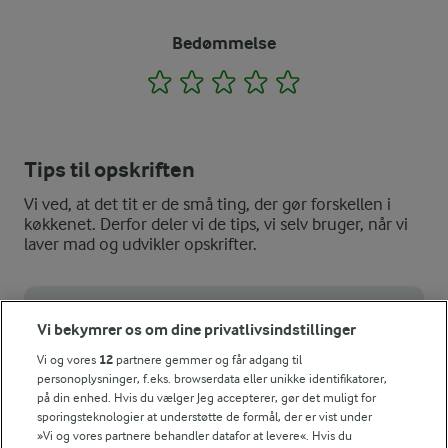
Bedømmelse
1
2
3
4
5
Tips til opskriften
Vi ved, at det tit er de små ting, der gør forskellen i
køkkenet. Derfor deler vi de tips, vi selv bruger, når vi
laver mad og udvikler opskrifter.
TIP
Vi bekymrer os om dine privatlivsindstillinger
Hvis du undlader kartoflerne, bliver æggekagen i stedet til en l
Vi og vores
12
partnere gemmer og får adgang til
personoplysninger, f.eks. browserdata eller unikke identifikatorer,
NÆRINGSINDHOLD, PR 100 G
på din enhed. Hvis du vælger Jeg accepterer, gør det muligt for
sporingsteknologier at understøtte de formål, der er vist under
Energiindhold:
»Vi og vores partnere behandler datafor at levere«. Hvis du
Klassisk opskrift på æggekage i pande - med