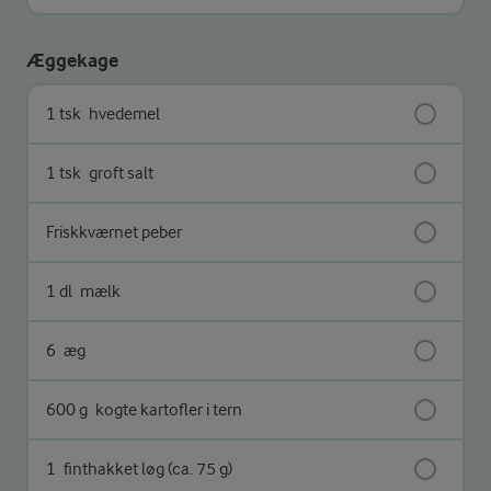
Æggekage
1 tsk
hvedemel
1 tsk
groft salt
Friskkværnet peber
1 dl
mælk
6
æg
600 g
kogte kartofler i tern
1
finthakket løg (ca. 75 g)