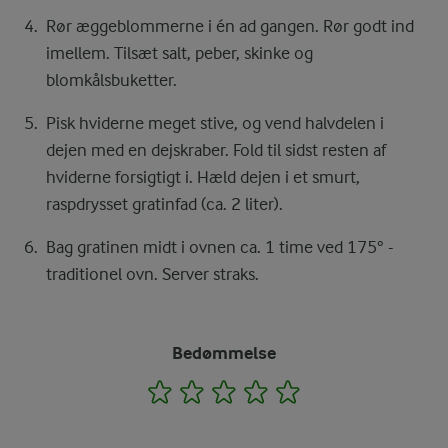
Rør æggeblommerne i én ad gangen. Rør godt ind
imellem. Tilsæt salt, peber, skinke og
blomkålsbuketter.
Pisk hviderne meget stive, og vend halvdelen i
dejen med en dejskraber. Fold til sidst resten af
hviderne forsigtigt i. Hæld dejen i et smurt,
raspdrysset gratinfad (ca. 2 liter).
Bag gratinen midt i ovnen ca. 1 time ved 175° -
traditionel ovn. Server straks.
Bedømmelse
1
2
3
4
5