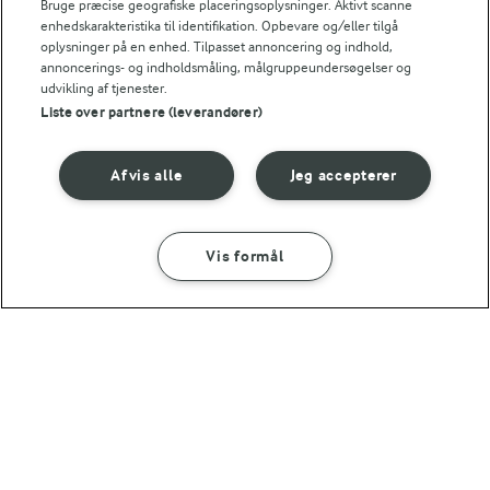
Bruge præcise geografiske placeringsoplysninger. Aktivt scanne
enhedskarakteristika til identifikation. Opbevare og/eller tilgå
0,5 g
Fiber:
oplysninger på en enhed. Tilpasset annoncering og indhold,
annoncerings- og indholdsmåling, målgruppeundersøgelser og
udvikling af tjenester.
4,5 g
Protein:
Liste over partnere (leverandører)
3,9 g
Fedt:
Afvis alle
Jeg accepterer
2,4 g
Kulhydrat:
Vis formål
SÅDAN GØR DU
INGREDIENSER
1 TIME 20 MIN
Blomkålsgratin
15 MIN
Blomkålssalat
(6)