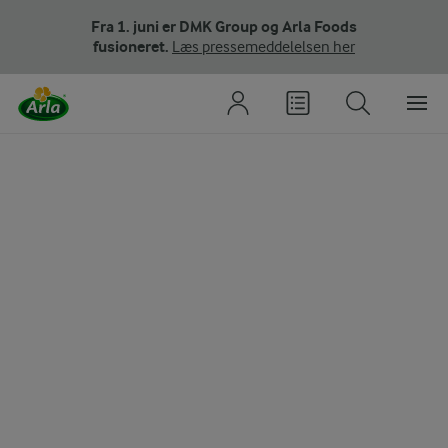
Fra 1. juni er DMK Group og Arla Foods
fusioneret.
Læs pressemeddelelsen her