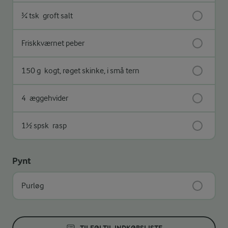
¾ tsk
groft salt
Friskkværnet peber
150 g
kogt, røget skinke, i små tern
4
æggehvider
1½ spsk
rasp
Pynt
Purløg