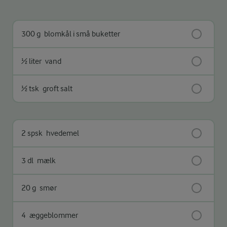
300 g
blomkål i små buketter
½ liter
vand
½ tsk
groft salt
2 spsk
hvedemel
3 dl
mælk
20 g
smør
4
æggeblommer