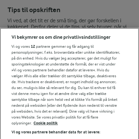
Tips til opskriften
Vi ved, at det tit er de små ting, der gør forskellen i
køkkenet. Derfor deler vi de tips, vi selv bruger, når vi
laver mad og udvikler opskrifter.
Vi bekymrer os om dine privatlivsindstillinger
Vi og vores
12
partnere gemmer og får adgang til
personoplysninger, f.eks. browserdata eller unikke identifikatorer,
VARIATION
på din enhed. Hvis du vælger Jeg accepterer, gør det muligt for
sporingsteknologier at understøtte de formål, der er vist under
Blomkål kan erstattes af porrer i tynde ringe eller broccolibuk
»Vi og vores partnere behandler datafor at levere«. Hvis du
NÆRINGSINDHOLD, PR 100 G
vælger Afvis alle eller trækker dit samtykke tilbage, deaktiveres
de. Hvis trackere er deaktiveret, er noget indhold og annoncer,
du ser, muligvis ikke så relevant for dig. Du kan til enhver tid få
Energiindhold:
vist denne menu igen for at ændre dine valg eller trække
Er der blomkål til overs? Så kan du lave denne
samtykke tilbage når som helst ved at klikke Vis formål på linket
lynhurtige, sprøde og flotte salat.
262 kJ / 63 kcal
nederst på websiden [eller det flydende ikon nederst til venstre
på websiden, hvis det er relevant]. Dine valg vil have virkning i
vores Website. Se vores privatliv politik for at få flere
Energifordeling
oplysninger.
Cookie politik
Vi og vores partnere behandler data for at levere:
ENERGI PR 100 G