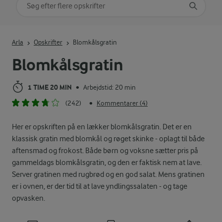
Søg på kategori
Indtast søgeord for at søge
Arla
Opskrifter
Blomkålsgratin
Blomkålsgratin
1 TIME 20 MIN
Arbejdstid: 20 min
•
(242)
Kommentarer (4)
•
Her er opskriften på en lækker blomkålsgratin. Det er en
klassisk gratin med blomkål og røget skinke - oplagt til både
aftensmad og frokost. Både børn og voksne sætter pris på
gammeldags blomkålsgratin, og den er faktisk nem at lave.
Server gratinen med rugbrød og en god salat. Mens gratinen
er i ovnen, er der tid til at lave yndlingssalaten - og tage
opvasken.