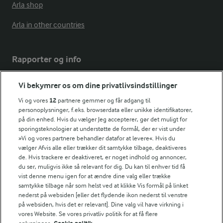
Arla shop
Arla in other countries
Rapporter og info
Vi bekymrer os om dine privatlivsindstillinger
Årsrapport
FarmAhead™ Check rapport
Vi og vores
12
partnere gemmer og får adgang til
Andelshaverinfo: Mælkepris
personoplysninger, f.eks. browserdata eller unikke identifikatorer,
på din enhed. Hvis du vælger Jeg accepterer, gør det muligt for
Fødevarestyrelsens smiley-rapporter for Arla Foods
sporingsteknologier at understøtte de formål, der er vist under
Fødevarestyrelsens smiley-rapporter for Jörd
»Vi og vores partnere behandler datafor at levere«. Hvis du
Fødevarestyrelsens smiley-rapporter for Lurpak PB
vælger Afvis alle eller trækker dit samtykke tilbage, deaktiveres
de. Hvis trackere er deaktiveret, er noget indhold og annoncer,
du ser, muligvis ikke så relevant for dig. Du kan til enhver tid få
vist denne menu igen for at ændre dine valg eller trække
samtykke tilbage når som helst ved at klikke Vis formål på linket
Følg
nederst på websiden [eller det flydende ikon nederst til venstre
på websiden, hvis det er relevant]. Dine valg vil have virkning i
vores Website. Se vores privatliv politik for at få flere