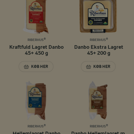
RIBERHUS®
RIBERHUS®
Kraftfuld Lagret Danbo
Danbo Ekstra Lagret
45+ 450 g
45+ 200 g
KØB HER
KØB HER
KRAFTFULD LAGRET DANBO 45+ 450 G
DANBO EKSTRA LA
RIBERHUS®
RIBERHUS®
Mellemlagret Danbo
Danbo Mellemlagret m.