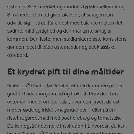
Osten er
BGB-mærket
og modnes typisk mellem 4 og
8 måneder. Den tid giver plads til, at smagen kan
udvikle sig – så du får en ost med balance mellem let
sødme, mild syrlighed og den markante smag af
kommen. Den faste, men stadig skærefaste konsistens
gør den ideel til både ostemadder og det klassiske
ostebord.
Et krydret pift til dine måltider
Riberhus® Danbo Mellemlagret med kommen passer
godt til både morgenmad og frokost. Prøv den i en
ostemad med brombærsalat
, hvor den krydrede ost
møder søde og friske smagsnuancer – eller på en
ristet rugbrødsmad med pocheret æg og tomatsalsa
.
Du kan også finde mere inspiration til, hvordan du kan
bruge
Riberhus® Danbo Mellemlagret med kommen