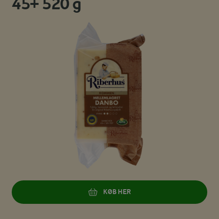
45+ 520 g
KØB HER