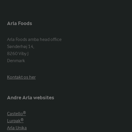
Arla Foods
Arla Foods amba head office

Sønderhøj 14, 

8260 Viby J 

Denmark
Kontakt os her
Andre Arla websites
Castello®
Lurpak®
Arla Unika