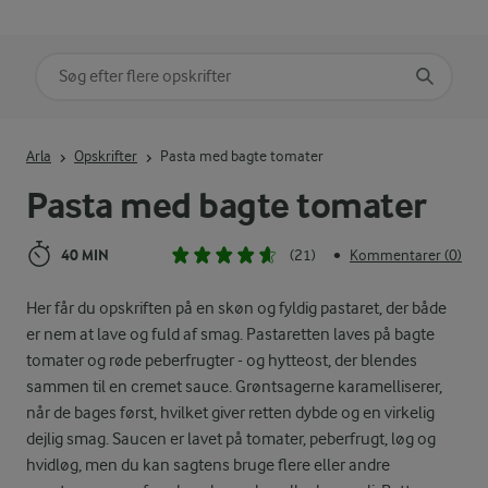
Søg på kategori
Indtast søgeord for at søge
Arla
Opskrifter
Pasta med bagte tomater
Pasta med bagte tomater
40 MIN
(21)
Kommentarer (0)
•
Her får du opskriften på en skøn og fyldig pastaret, der både
er nem at lave og fuld af smag. Pastaretten laves på bagte
tomater og røde peberfrugter - og hytteost, der blendes
sammen til en cremet sauce. Grøntsagerne karamelliserer,
når de bages først, hvilket giver retten dybde og en virkelig
dejlig smag. Saucen er lavet på tomater, peberfrugt, løg og
hvidløg, men du kan sagtens bruge flere eller andre