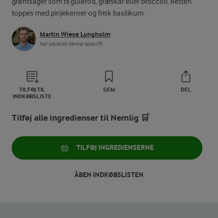
grøntsager som fx gulerod, græskar eller broccoli. Retten
toppes med pinjekerner og frisk basilikum.
Martin Wiese Lyngholm
har udviklet denne opskrift
TILFØJ TIL
GEM
DEL
INDKØBSLISTE
Tilføj alle ingredienser til Nemlig 🛒
TILFØJ INGREDIENSERNE
ÅBEN INDKØBSLISTEN