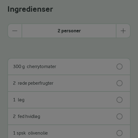
Ingredienser
2 personer
300 g
cherrytomater
2
røde peberfrugter
1
løg
2
fed hvidløg
1 spsk
olivenolie