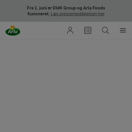
Fra 1. juni er DMK Group og Arla Foods
fusioneret.
Læs pressemeddelelsen her