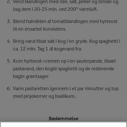
Vend blandingen med olie, salt, peber og timian og
bag dem i 20-25 min. ved 200° varmluft.
Blend halvdelen af tomatblandingen med hytteost
til en ensartet konsistens.
Bring vand tilsat salt i kog i en gryde. Kog spaghetti i
ca. 12 min. Tag 1 dl kogevand fra.
Kom hytteost-cremen op i en sauterpande, tilsæt
pastavand, den kogte spaghetti og de resterende
bagte grøntsager.
Varm pastaretten igennem i et par minutter og top
med pinjekerner og basilikum.
Bedømmelse