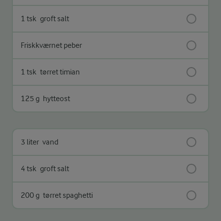
1 tsk
groft salt
Friskkværnet peber
1 tsk
tørret timian
125 g
hytteost
3 liter
vand
4 tsk
groft salt
200 g
tørret spaghetti