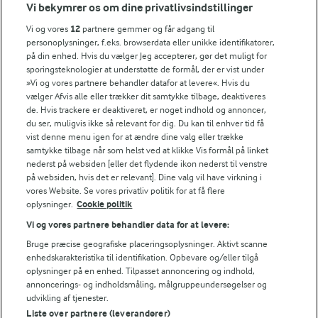
1
2
3
4
5
Vi bekymrer os om dine privatlivsindstillinger
Vi og vores
12
partnere gemmer og får adgang til
personoplysninger, f.eks. browserdata eller unikke identifikatorer,
på din enhed. Hvis du vælger Jeg accepterer, gør det muligt for
Tips til opskriften
sporingsteknologier at understøtte de formål, der er vist under
»Vi og vores partnere behandler datafor at levere«. Hvis du
Vi ved, at det tit er de små ting, der gør forskellen i
vælger Afvis alle eller trækker dit samtykke tilbage, deaktiveres
køkkenet. Derfor deler vi de tips, vi selv bruger, når vi
de. Hvis trackere er deaktiveret, er noget indhold og annoncer,
laver mad og udvikler opskrifter.
du ser, muligvis ikke så relevant for dig. Du kan til enhver tid få
vist denne menu igen for at ændre dine valg eller trække
samtykke tilbage når som helst ved at klikke Vis formål på linket
nederst på websiden [eller det flydende ikon nederst til venstre
TIP
på websiden, hvis det er relevant]. Dine valg vil have virkning i
vores Website. Se vores privatliv politik for at få flere
Du kan nemt bruge flere eller andre grøntsager i denne pastare
oplysninger.
Cookie politik
NÆRINGSINDHOLD, PR 100 G
Vi og vores partnere behandler data for at levere:
Bruge præcise geografiske placeringsoplysninger. Aktivt scanne
Energiindhold:
enhedskarakteristika til identifikation. Opbevare og/eller tilgå
Vil du gå all in med pasta - så prøv denne opskrift.
oplysninger på en enhed. Tilpasset annoncering og indhold,
390 kJ / 93 kcal
annoncerings- og indholdsmåling, målgruppeundersøgelser og
udvikling af tjenester.
Liste over partnere (leverandører)
Energifordeling