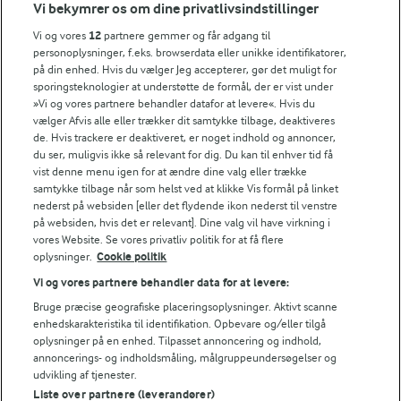
Vi bekymrer os om dine privatlivsindstillinger
Kofta meatballs
Skipperlabskovs
Vi og vores
12
partnere gemmer og får adgang til
(3)
(106)
personoplysninger, f.eks. browserdata eller unikke identifikatorer,
på din enhed. Hvis du vælger Jeg accepterer, gør det muligt for
sporingsteknologier at understøtte de formål, der er vist under
»Vi og vores partnere behandler datafor at levere«. Hvis du
vælger Afvis alle eller trækker dit samtykke tilbage, deaktiveres
de. Hvis trackere er deaktiveret, er noget indhold og annoncer,
du ser, muligvis ikke så relevant for dig. Du kan til enhver tid få
vist denne menu igen for at ændre dine valg eller trække
samtykke tilbage når som helst ved at klikke Vis formål på linket
nederst på websiden [eller det flydende ikon nederst til venstre
på websiden, hvis det er relevant]. Dine valg vil have virkning i
vores Website. Se vores privatliv politik for at få flere
oplysninger.
Cookie politik
Vi og vores partnere behandler data for at levere:
1 TIME 40 MIN
45 MIN
Bruge præcise geografiske placeringsoplysninger. Aktivt scanne
Kartoffellasagne
Lady & Vagabonden
enhedskarakteristika til identifikation. Opbevare og/eller tilgå
spaghetti med
oplysninger på en enhed. Tilpasset annoncering og indhold,
(149)
kødboller og spicy
annoncerings- og indholdsmåling, målgruppeundersøgelser og
tomat-flødesauce
udvikling af tjenester.
Liste over partnere (leverandører)
(294)