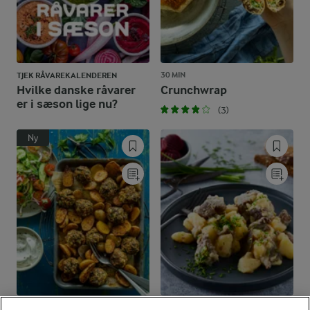
30 MIN
TJEK RÅVAREKALENDEREN
Hvilke danske råvarer
Crunchwrap
er i sæson lige nu?
(3)
Ny
1 TIME
1 TIME 5 MIN