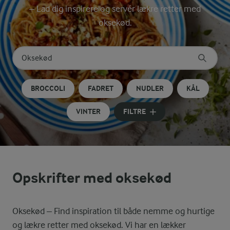
– Lad dig inspirere og servér lækre retter med
oksekød.
Søg på kategori
Indtast søgeord for at søge
BROCCOLI
FADRET
NUDLER
KÅL
VINTER
FILTRE
Opskrifter med oksekød
Oksekød – Find inspiration til både nemme og hurtige
og lækre retter med oksekød. Vi har en lækker