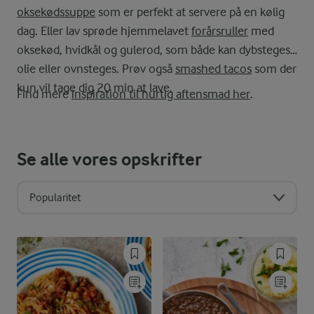
oksekødssuppe
som er perfekt at servere på en kølig
dag. Eller lav sprøde hjemmelavet
forårsruller
med
oksekød, hvidkål og gulerod, som både kan dybsteges i
olie eller ovnsteges. Prøv også
smashed tacos
som der
kun vil tage dig 20 min at lave.
Find mere
inspiration til hurtig aftensmad her
.
Se alle vores opskrifter
Popularitet