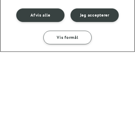
Afvis alle
Jeg accepterer
Vis formål
1 TIME 5 MIN
1 TIME 30 MIN
Lasagne med
Tortillas med
spidskålsblade
tomatsalsa
(10)
(25)