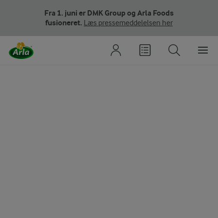
Fra 1. juni er DMK Group og Arla Foods
fusioneret.
Læs pressemeddelelsen her