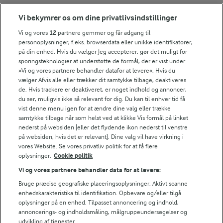
Tips til opskriften
Vi bekymrer os om dine privatlivsindstillinger
Vi ved, at det tit er de små ting, der gør forskellen i
Vi og vores
12
partnere gemmer og får adgang til
køkkenet. Derfor deler vi de tips, vi selv bruger, når vi
personoplysninger, f.eks. browserdata eller unikke identifikatorer,
laver mad og udvikler opskrifter.
på din enhed. Hvis du vælger Jeg accepterer, gør det muligt for
sporingsteknologier at understøtte de formål, der er vist under
»Vi og vores partnere behandler datafor at levere«. Hvis du
vælger Afvis alle eller trækker dit samtykke tilbage, deaktiveres
TIPS
de. Hvis trackere er deaktiveret, er noget indhold og annoncer,
du ser, muligvis ikke så relevant for dig. Du kan til enhver tid få
Er der suppe til overs kan du bruge den som sauce til pasta ell
vist denne menu igen for at ændre dine valg eller trække
NÆRINGSINDHOLD, PR 100 G
samtykke tilbage når som helst ved at klikke Vis formål på linket
nederst på websiden [eller det flydende ikon nederst til venstre
på websiden, hvis det er relevant]. Dine valg vil have virkning i
Energiindhold:
Bag selv flutes til suppen
vores Website. Se vores privatliv politik for at få flere
oplysninger.
Cookie politik
288 kJ / 69 kcal
Vi og vores partnere behandler data for at levere:
Energifordeling
Bruge præcise geografiske placeringsoplysninger. Aktivt scanne
enhedskarakteristika til identifikation. Opbevare og/eller tilgå
oplysninger på en enhed. Tilpasset annoncering og indhold,
ENERGI PR 100 G
annoncerings- og indholdsmåling, målgruppeundersøgelser og
udvikling af tjenester.