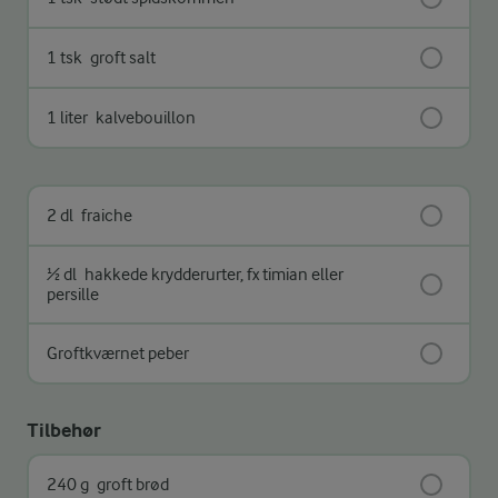
1 tsk
groft salt
1 liter
kalvebouillon
2 dl
fraiche
½ dl
hakkede krydderurter, fx timian eller
persille
Groftkværnet peber
Tilbehør
240 g
groft brød