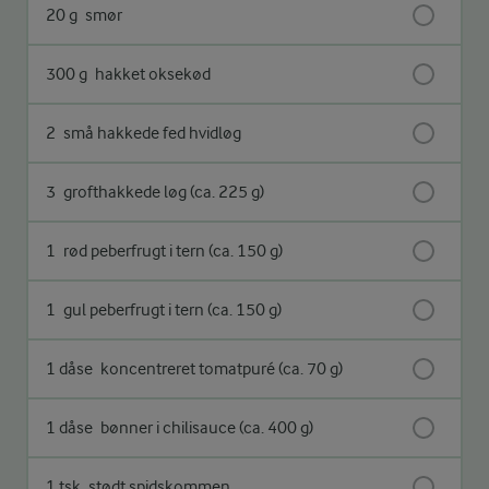
20 g
smør
300 g
hakket oksekød
2
små hakkede fed hvidløg
3
grofthakkede løg (ca. 225 g)
1
rød peberfrugt i tern (ca. 150 g)
1
gul peberfrugt i tern (ca. 150 g)
1 dåse
koncentreret tomatpuré (ca. 70 g)
1 dåse
bønner i chilisauce (ca. 400 g)
1 tsk
stødt spidskommen