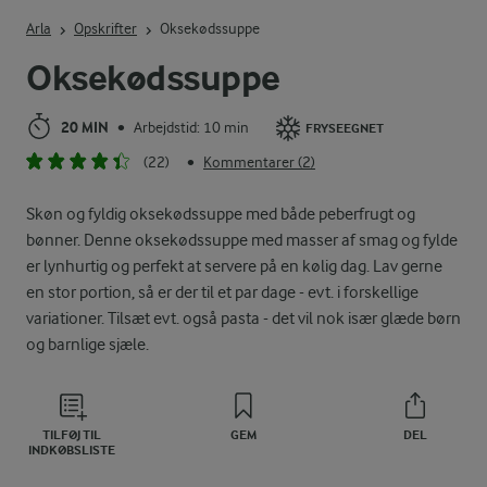
Indtast søgeord for at søge
Arla
Opskrifter
Oksekødssuppe
Oksekødssuppe
20 MIN
Arbejdstid: 10 min
•
FRYSEEGNET
(22)
Kommentarer (2)
•
Skøn og fyldig oksekødssuppe med både peberfrugt og
bønner. Denne oksekødssuppe med masser af smag og fylde
er lynhurtig og perfekt at servere på en kølig dag. Lav gerne
en stor portion, så er der til et par dage - evt. i forskellige
variationer. Tilsæt evt. også pasta - det vil nok især glæde børn
og barnlige sjæle.
TILFØJ TIL
GEM
DEL
INDKØBSLISTE