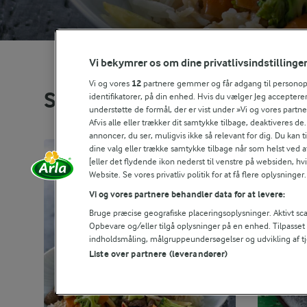
Vi bekymrer os om dine privatlivsindstillinge
Vi og vores
12
partnere gemmer og får adgang til personoply
Se alle vores opskrifter
identifikatorer, på din enhed. Hvis du vælger Jeg accepterer
understøtte de formål, der er vist under »Vi og vores partn
Afvis alle eller trækker dit samtykke tilbage, deaktiveres de
annoncer, du ser, muligvis ikke så relevant for dig. Du kan 
dine valg eller trække samtykke tilbage når som helst ved a
[eller det flydende ikon nederst til venstre på websiden, hvis
Website. Se vores privatliv politik for at få flere oplysninger.
Vi og vores partnere behandler data for at levere:
Bruge præcise geografiske placeringsoplysninger. Aktivt scan
Opbevare og/eller tilgå oplysninger på en enhed. Tilpasse
indholdsmåling, målgruppeundersøgelser og udvikling af tj
Liste over partnere (leverandører)