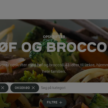
OPSKRIFTER
ØF OG BROCCO
 vores opskrifter med bøf og broccoli. Få idéer til lækre, hjem
hele familien.
OKSEKØD
Søg på kategori
Indtast søgeord for at søge
FILTRE