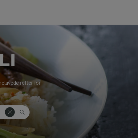
LI
melavede retter for