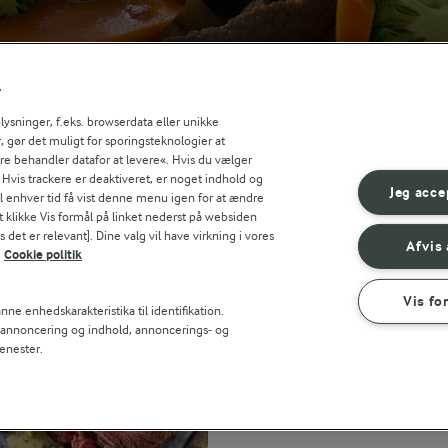
r
sninger, f.eks. browserdata eller unikke
, gør det muligt for sporingsteknologier at
ere behandler datafor at levere«. Hvis du vælger
. Hvis trackere er deaktiveret, er noget indhold og
Jeg acce
til enhver tid få vist denne menu igen for at ændre
RELATEREDE KATEGORIER
t klikke Vis formål på linket nederst på websiden
 det er relevant]. Dine valg vil have virkning i vores
Afvis 
KÅL OG
OKSE
BROCCOLI
OKSEKØD
Cookie politik
OKSEKØD
VINTER
OKSEKØD I FAD
Vis fo
ne enhedskarakteristika til identifikation.
t annoncering og indhold, annoncerings- og
NUDLER MED OKSEKØD
enester.
Se mere