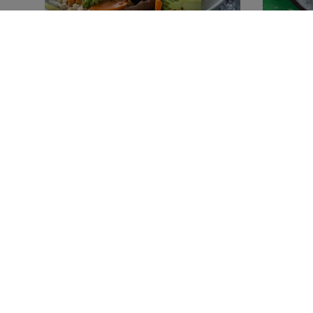
30 MIN
1 TIME 10 MI
Wok med oksekød
Helste
(40)