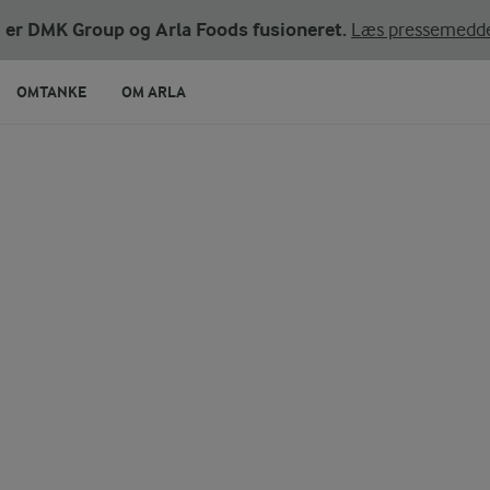
ni er DMK Group og Arla Foods fusioneret.
Læs pressemedde
OMTANKE
OM ARLA