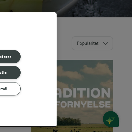
Popularitet
pterer
alle
rmål