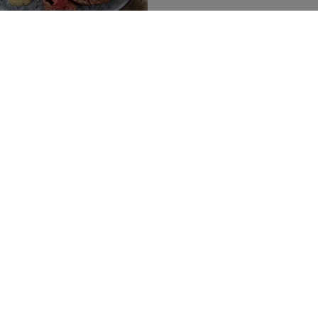
N
gt oksefilet
(2)