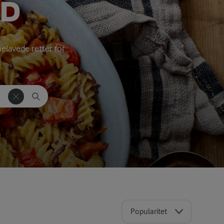
ØD
melavede retter for
Popularitet