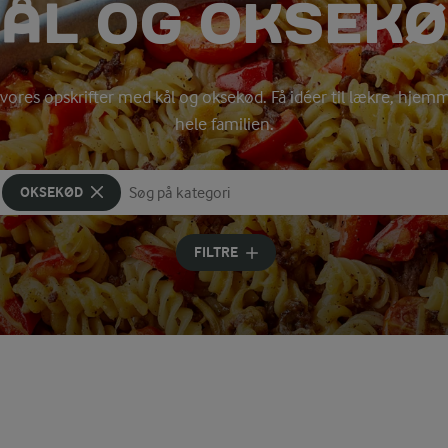
ÅL OG OKSEK
 vores opskrifter med kål og oksekød. Få idéer til lækre, hjem
hele familien.
OKSEKØD
Søg på kategori
Indtast søgeord for at søge
FILTRE