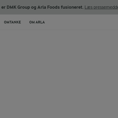
ni er DMK Group og Arla Foods fusioneret.
Læs pressemedde
OMTANKE
OM ARLA