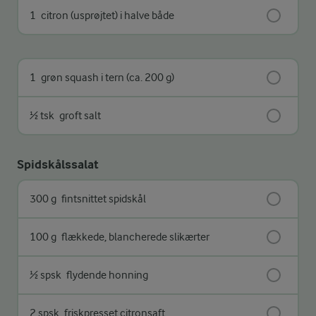
1
citron (usprøjtet) i halve både
1
grøn squash i tern (ca. 200 g)
½ tsk
groft salt
Spidskålssalat
300 g
fintsnittet spidskål
100 g
flækkede, blancherede slikærter
½ spsk
flydende honning
2 spsk
friskpresset citronsaft