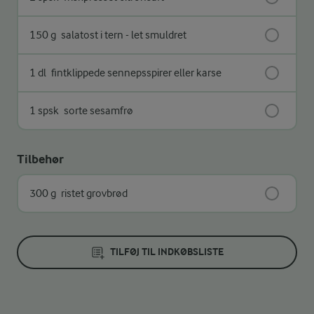
150 g
salatost i tern - let smuldret
1 dl
fintklippede sennepsspirer eller karse
1 spsk
sorte sesamfrø
Tilbehør
300 g
ristet grovbrød
TILFØJ TIL INDKØBSLISTE