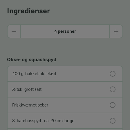
Ingredienser
4 personer
Okse- og squashspyd
400 g
hakket oksekød
½ tsk
groft salt
Friskkværnet peber
8
bambusspyd - ca. 20 cm lange