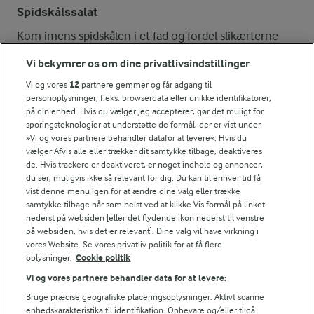
Spidskålssalat
Kom imens spidskålen i et fad og fordel slikærterne
oven på. Dryp med honning og citronsaft. Kom den
Vi bekymrer os om dine privatlivsindstillinger
smuldrede ost, sennepsspirer og sesamfrø på salaten
Vi og vores
12
partnere gemmer og får adgang til
og server den sammen med ristet brød og varme
personoplysninger, f.eks. browserdata eller unikke identifikatorer,
okse- og squashspyd.
på din enhed. Hvis du vælger Jeg accepterer, gør det muligt for
sporingsteknologier at understøtte de formål, der er vist under
»Vi og vores partnere behandler datafor at levere«. Hvis du
vælger Afvis alle eller trækker dit samtykke tilbage, deaktiveres
de. Hvis trackere er deaktiveret, er noget indhold og annoncer,
Bedømmelse
du ser, muligvis ikke så relevant for dig. Du kan til enhver tid få
vist denne menu igen for at ændre dine valg eller trække
1
2
3
4
5
samtykke tilbage når som helst ved at klikke Vis formål på linket
nederst på websiden [eller det flydende ikon nederst til venstre
på websiden, hvis det er relevant]. Dine valg vil have virkning i
vores Website. Se vores privatliv politik for at få flere
NÆRINGSINDHOLD, PR 100 G
oplysninger.
Cookie politik
Vi og vores partnere behandler data for at levere:
Energiindhold:
Bruge præcise geografiske placeringsoplysninger. Aktivt scanne
enhedskarakteristika til identifikation. Opbevare og/eller tilgå