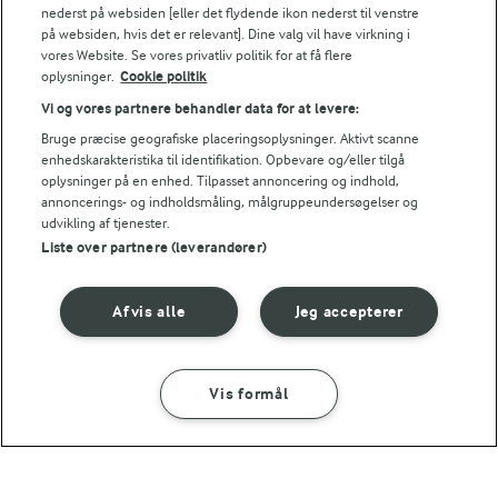
laver mad og udvikler opskrifter.
nederst på websiden [eller det flydende ikon nederst til venstre
på websiden, hvis det er relevant]. Dine valg vil have virkning i
vores Website. Se vores privatliv politik for at få flere
oplysninger.
Cookie politik
KLIMATIP
Vi og vores partnere behandler data for at levere:
Løg, kartofler, selleri og andre rodfrugter er alle grøntsager, 
Bruge præcise geografiske placeringsoplysninger. Aktivt scanne
TIP
enhedskarakteristika til identifikation. Opbevare og/eller tilgå
oplysninger på en enhed. Tilpasset annoncering og indhold,
Måske vil dine kartofler ikke koge ud, og kan derfor ikke jævn
annoncerings- og indholdsmåling, målgruppeundersøgelser og
udvikling af tjenester.
NÆRINGSINDHOLD, PR 100 G
Liste over partnere (leverandører)
Energiindhold:
Hvis du har lyst til at prøve kræfter med at bage
Afvis alle
Jeg accepterer
selv
354 kJ / 85 kcal
Energifordeling
Vis formål
SÅDAN GØR DU
INGREDIENSER
ENERGI PR 100 G