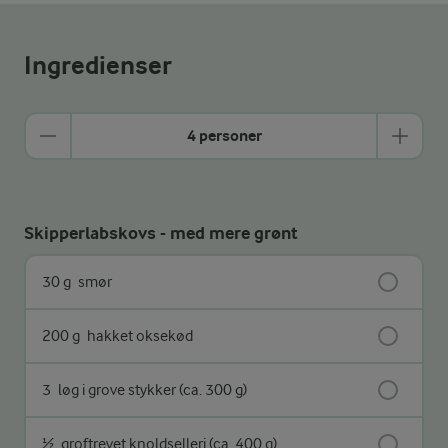
Ingredienser
4 personer
Skipperlabskovs - med mere grønt
30 g
smør
200 g
hakket oksekød
3
løg i grove stykker (ca. 300 g)
½
groftrevet knoldselleri (ca. 400 g)