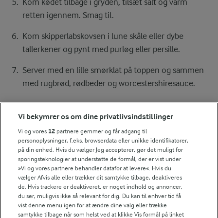
Kom kødet tilbage i gryden, tilsæt salt og varm
retten igennem. Smag til.
Kom skipperlabskovsen i lune skåle eller dybe
tallerkener og pynt med purløg eller persille.
Server med en lille smørklat på toppen og sammen
med rugbrød, rødbeder og worcestershiresauce.
Vi bekymrer os om dine privatlivsindstillinger
Bedømmelse
Vi og vores
12
partnere gemmer og får adgang til
1
2
3
4
5
personoplysninger, f.eks. browserdata eller unikke identifikatorer,
på din enhed. Hvis du vælger Jeg accepterer, gør det muligt for
sporingsteknologier at understøtte de formål, der er vist under
»Vi og vores partnere behandler datafor at levere«. Hvis du
vælger Afvis alle eller trækker dit samtykke tilbage, deaktiveres
Tips til opskriften
de. Hvis trackere er deaktiveret, er noget indhold og annoncer,
du ser, muligvis ikke så relevant for dig. Du kan til enhver tid få
Vi ved, at det tit er de små ting, der gør forskellen i
vist denne menu igen for at ændre dine valg eller trække
køkkenet. Derfor deler vi de tips, vi selv bruger, når vi
samtykke tilbage når som helst ved at klikke Vis formål på linket