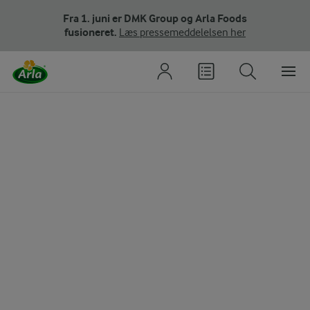
Fra 1. juni er DMK Group og Arla Foods
fusioneret.
Læs pressemeddelelsen her