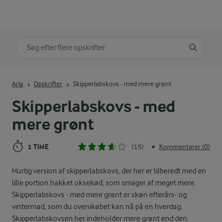
Søg på kategori
Indtast søgeord for at søge
Arla
Opskrifter
Skipperlabskovs - med mere grønt
Skipperlabskovs - med
mere grønt
1 TIME
(15)
Kommentarer (0)
•
Hurtig version af skipperlabskovs, der her er tilberedt med en
lille portion hakket oksekød, som smager af meget mere.
Skipperlabskovs - med mere grønt er skøn efterårs- og
vintermad, som du ovenikøbet kan nå på en hverdag.
Skipperlabskovsen her indeholder mere grønt end den