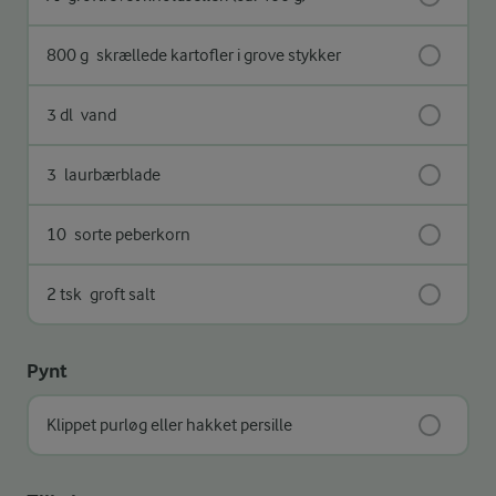
800 g
skrællede kartofler i grove stykker
3 dl
vand
3
laurbærblade
10
sorte peberkorn
2 tsk
groft salt
Pynt
Klippet purløg eller hakket persille