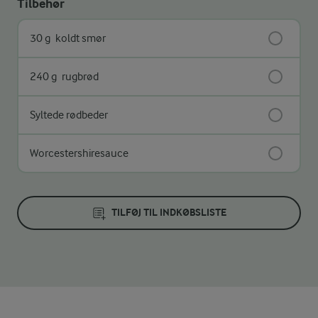
Tilbehør
30 g
koldt smør
240 g
rugbrød
Syltede rødbeder
Worcestershiresauce
TILFØJ TIL INDKØBSLISTE