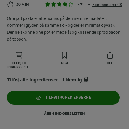
30 MIN
(47)
Kommentarer (0)
•
One pot pasta er aftensmad på den nemme måde! Alt
kommer i gryden på samme tid - og der er minimal opvask.
Denne skønne one pot er med kål og knasende sprød bacon
på toppen.
TILFØJ TIL
GEM
DEL
INDKØBSLISTE
Tilføj alle ingredienser til Nemlig 🛒
TILFØJ INGREDIENSERNE
ÅBEN INDKØBSLISTEN