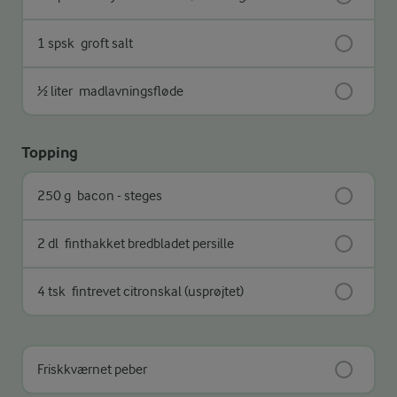
1 spsk
groft salt
½ liter
madlavningsfløde
Topping
250 g
bacon - steges
2 dl
finthakket bredbladet persille
4 tsk
fintrevet citronskal (usprøjtet)
Friskkværnet peber