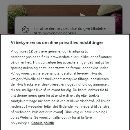
Energiindhold:
470 kJ / 112 kcal
Energifordeling
For at se denne video skal du give tilladelse
til de nødvendige cookies.
Vi bekymrer os om dine privatlivsindstillinger
ENERGI PR 100 G
GIV TILLADELSE HER
Vi og vores
12
partnere gemmer og får adgang til
personoplysninger, f.eks. browserdata eller unikke identifikatorer,
1,2 g
Fiber:
på din enhed. Hvis du vælger Jeg accepterer, gør det muligt for
sporingsteknologier at understøtte de formål, der er vist under
4 g
Protein:
»Vi og vores partnere behandler datafor at levere«. Hvis du
vælger Afvis alle eller trækker dit samtykke tilbage, deaktiveres
RELATERET VIDEO
de. Hvis trackere er deaktiveret, er noget indhold og annoncer,
Sådan snitter du kål
4,7 g
Fedt:
du ser, muligvis ikke så relevant for dig. Du kan til enhver tid få
vist denne menu igen for at ændre dine valg eller trække
Vil du gøre kål på dit kålhoved? Karolines Køkkenskole viser,
samtykke tilbage når som helst ved at klikke Vis formål på linket
hvordan du nemt snitter kål som rødkål, hvidkål, spidskål
13,4 g
Kulhydrat:
nederst på websiden [eller det flydende ikon nederst til venstre
og savojkål.
på websiden, hvis det er relevant]. Dine valg vil have virkning i
vores Website. Se vores privatliv politik for at få flere
oplysninger.
Cookie politik