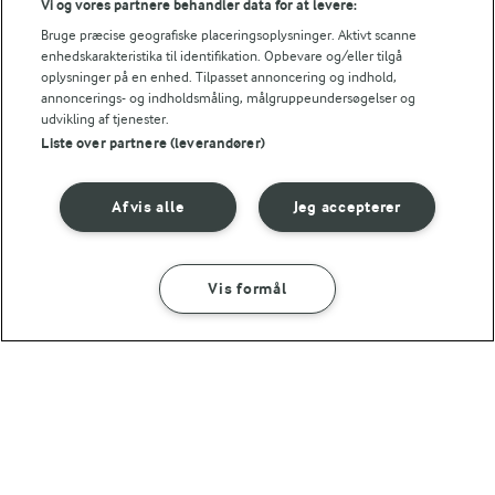
Vi og vores partnere behandler data for at levere:
Bruge præcise geografiske placeringsoplysninger. Aktivt scanne
enhedskarakteristika til identifikation. Opbevare og/eller tilgå
oplysninger på en enhed. Tilpasset annoncering og indhold,
annoncerings- og indholdsmåling, målgruppeundersøgelser og
Andre gode forslag
udvikling af tjenester.
Liste over partnere (leverandører)
Afvis alle
Jeg accepterer
Vis formål
SÅDAN GØR DU
INGREDIENSER
30 MIN
One pot pasta med kål
20 MIN
MAD GIVER LÆRING TIL LIVET
Spidskålssalat
Kan det at dufte og
smage lære os noget?
(71)