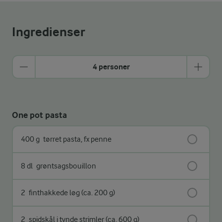
Ingredienser
4 personer
One pot pasta
400 g
tørret pasta, fx penne
8 dl
grøntsagsbouillon
2
finthakkede løg (ca. 200 g)
2
spidskål i tynde strimler (ca. 600 g)