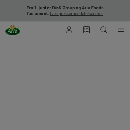
Fra 1. juni er DMK Group og Arla Foods
fusioneret.
Læs pressemeddelelsen her