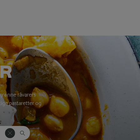
R
 grønne råvarers
tige pastaretter og