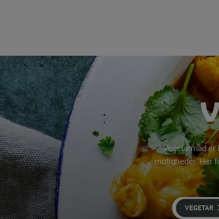
Vegetarmad er i
muligheder. Her fi
VEGETAR