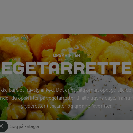
OPSKRIFTER
VEGETARRETTE
kke bare et fravalg af kød. Det er et valg om at opdage alle de
nder du opskrifter på vegetarretter til alle ugens dage, fra hur
gryderetter til salater og grønne favoritter.
Søg på kategori