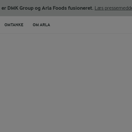
ni er DMK Group og Arla Foods fusioneret.
Læs pressemedde
OMTANKE
OM ARLA