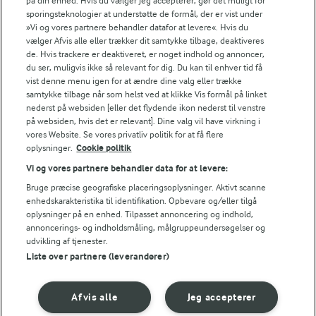
på din enhed. Hvis du vælger Jeg accepterer, gør det muligt for
SERVERINGSFORSLAG
sporingsteknologier at understøtte de formål, der er vist under
»Vi og vores partnere behandler datafor at levere«. Hvis du
Prøv også at servere de grillede auberginer med humus, pesto 
vælger Afvis alle eller trækker dit samtykke tilbage, deaktiveres
de. Hvis trackere er deaktiveret, er noget indhold og annoncer,
NÆRINGSINDHOLD, PR 100 G
du ser, muligvis ikke så relevant for dig. Du kan til enhver tid få
vist denne menu igen for at ændre dine valg eller trække
samtykke tilbage når som helst ved at klikke Vis formål på linket
Energiindhold:
Du kan købe saltede mandler, men du kan også
nederst på websiden [eller det flydende ikon nederst til venstre
lave dem selv.
på websiden, hvis det er relevant]. Dine valg vil have virkning i
476 kJ / 114 kcal
vores Website. Se vores privatliv politik for at få flere
oplysninger.
Cookie politik
Energifordeling
Vi og vores partnere behandler data for at levere:
Bruge præcise geografiske placeringsoplysninger. Aktivt scanne
ENERGI PR 100 G
enhedskarakteristika til identifikation. Opbevare og/eller tilgå
oplysninger på en enhed. Tilpasset annoncering og indhold,
annoncerings- og indholdsmåling, målgruppeundersøgelser og
2,5 g
Fiber:
udvikling af tjenester.
Liste over partnere (leverandører)
3,5 g
Protein:
Afvis alle
Jeg accepterer
9,7 g
Fedt: