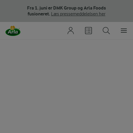
Fra 1. juni er DMK Group og Arla Foods
fusioneret.
Læs pressemeddelelsen her