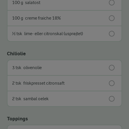
100 g
salatost
100 g
creme fraiche 18%
½ tsk
lime- eller citronskal (usprøjtet)
Chiliolie
3 tsk
olivenolie
2 tsk
friskpresset citronsaft
2 tsk
sambal oelek
Toppings