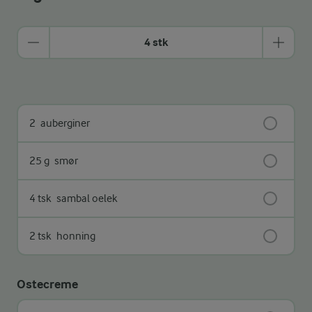
4 stk
2
auberginer
25 g
smør
4 tsk
sambal oelek
2 tsk
honning
Ostecreme