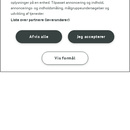
oplysninger på en enhed. Tilpasset annoncering og indhold,
7,8 g
Protein:
annoncerings- og indholdsmåling, målgruppeundersøgelser og
udvikling af tjenester.
Liste over partnere (leverandører)
13,1 g
Fedt:
Afvis alle
Jeg accepterer
20,1 g
Kulhydrat:
10 MIN
TJEK RÅVAREKALENDEREN
Vis formål
Tunsalat
Hvilke danske råvarer er i
SÅDAN GØR DU
INGREDIENSER
sæson lige nu?
(25)
15 MIN
Smørrebrød med tomatcarpaccio og
salatostgremolata