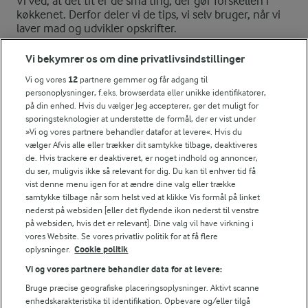
Vi ved, at det tit er de små ting, der gør forskellen i
køkkenet. Derfor deler vi de tips, vi selv bruger, når vi
laver mad og udvikler opskrifter.
Vi bekymrer os om dine privatlivsindstillinger
TIP
Vi og vores
12
partnere gemmer og får adgang til
personoplysninger, f.eks. browserdata eller unikke identifikatorer,
Du kan også bruge pesto, smør, mayonnaise eller lignende i 
på din enhed. Hvis du vælger Jeg accepterer, gør det muligt for
sporingsteknologier at understøtte de formål, der er vist under
NÆRINGSINDHOLD, PR 100 G
»Vi og vores partnere behandler datafor at levere«. Hvis du
vælger Afvis alle eller trækker dit samtykke tilbage, deaktiveres
Energiindhold:
de. Hvis trackere er deaktiveret, er noget indhold og annoncer,
du ser, muligvis ikke så relevant for dig. Du kan til enhver tid få
959 kJ / 229 kcal
vist denne menu igen for at ændre dine valg eller trække
samtykke tilbage når som helst ved at klikke Vis formål på linket
nederst på websiden [eller det flydende ikon nederst til venstre
Energifordeling
på websiden, hvis det er relevant]. Dine valg vil have virkning i
Andre gode forslag
vores Website. Se vores privatliv politik for at få flere
oplysninger.
Cookie politik
ENERGI PR 100 G
Vi og vores partnere behandler data for at levere:
6,4 g
Fiber:
Bruge præcise geografiske placeringsoplysninger. Aktivt scanne
enhedskarakteristika til identifikation. Opbevare og/eller tilgå