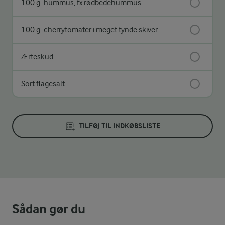
100 g
hummus, fx rødbedehummus
100 g
cherrytomater i meget tynde skiver
Ærteskud
Sort flagesalt
TILFØJ TIL INDKØBSLISTE
Sådan gør du