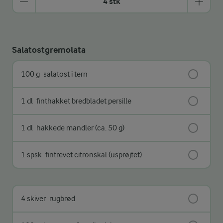
4 stk
Salatostgremolata
100 g
salatost i tern
1 dl
finthakket bredbladet persille
1 dl
hakkede mandler (ca. 50 g)
1 spsk
fintrevet citronskal (usprøjtet)
4 skiver
rugbrød