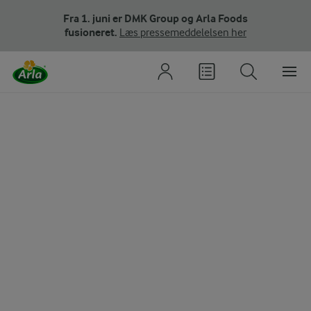
Fra 1. juni er DMK Group og Arla Foods
fusioneret.
Læs pressemeddelelsen her