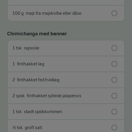
100 g
majs fra majskolbe eller dåse
Chimichanga med bønner
1 tsk
rapsolie
1
finthakket løg
2
finthakket fed hvidløg
2 spsk
finthakket syltede jalapenos
1 tsk
stødt spidskommen
½ tsk
groft salt