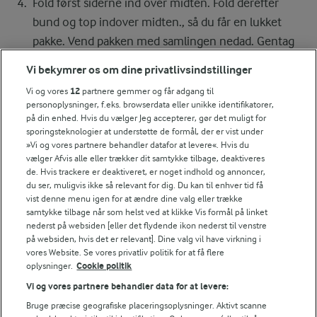
Fold først siderne ind over midten. Fold derefter
bund og top indover midten., så du får en lukket
pakke. Vend pakken med samlingen nedad. Gentag
med de øvrige tortillaer og resten af fyldet.
Vi bekymrer os om dine privatlivsindstillinger
Lad olien blive varm i en sauterpande og steg de 8
Vi og vores
12
partnere gemmer og får adgang til
personoplysninger, f.eks. browserdata eller unikke identifikatorer,
chimichangas på begge sider i 2-3 min. ved jævn
på din enhed. Hvis du vælger Jeg accepterer, gør det muligt for
varme.
sporingsteknologier at understøtte de formål, der er vist under
»Vi og vores partnere behandler datafor at levere«. Hvis du
vælger Afvis alle eller trækker dit samtykke tilbage, deaktiveres
Ved servering
de. Hvis trackere er deaktiveret, er noget indhold og annoncer,
Server chimichangas og salat med cremefraiche og
du ser, muligvis ikke så relevant for dig. Du kan til enhver tid få
vist denne menu igen for at ændre dine valg eller trække
syltede jalapenos.
samtykke tilbage når som helst ved at klikke Vis formål på linket
nederst på websiden [eller det flydende ikon nederst til venstre
på websiden, hvis det er relevant]. Dine valg vil have virkning i
vores Website. Se vores privatliv politik for at få flere
Bedømmelse
oplysninger.
Cookie politik
1
2
3
4
5
Vi og vores partnere behandler data for at levere:
Bruge præcise geografiske placeringsoplysninger. Aktivt scanne