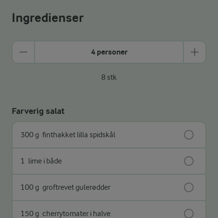
Ingredienser
4 personer
8 stk
Farverig salat
300 g
finthakket lilla spidskål
1
lime i både
100 g
groftrevet gulerødder
150 g
cherrytomater i halve