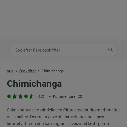
Søg på kategori
Indtast søgeord for at søge
Arla
Opskrifter
Chimichanga
Chimichanga
(12)
Kommentarer (0)
•
Chimichanga er oprindeligt en friturestegt burito med smeltet
ost i midten. Denne udgave af chimichanga har spicy
bønnefyld, men den kan sagtens laves med kød - gerne