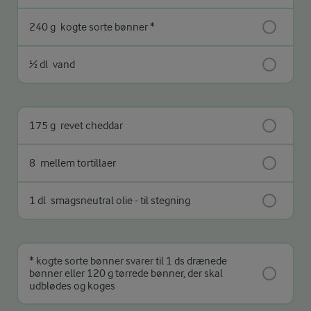
240 g
kogte sorte bønner *
½ dl
vand
175 g
revet cheddar
8
mellem tortillaer
1 dl
smagsneutral olie - til stegning
* kogte sorte bønner svarer til 1 ds drænede
bønner eller 120 g tørrede bønner, der skal
udblødes og koges