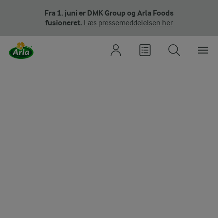
Fra 1. juni er DMK Group og Arla Foods
fusioneret.
Læs pressemeddelelsen her