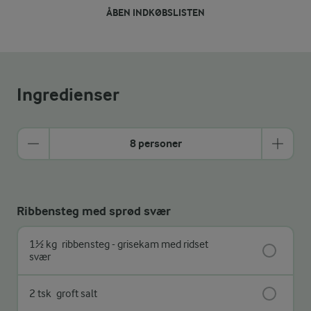
ÅBEN INDKØBSLISTEN
Ingredienser
8 personer
Ribbensteg med sprød svær
1½ kg
ribbensteg - grisekam med ridset
svær
2 tsk
groft salt