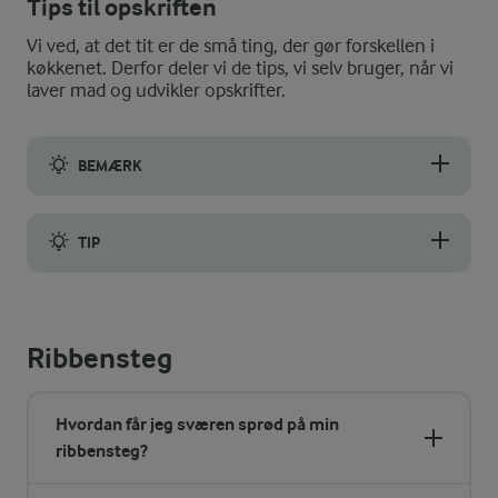
Tips til opskriften
Vi ved, at det tit er de små ting, der gør forskellen i
køkkenet. Derfor deler vi de tips, vi selv bruger, når vi
laver mad og udvikler opskrifter.
BEMÆRK
Ribbensteg er mere fed end svinekam (flæskesteg). Stegetermome
TIP
Er kernetemperaturen på 65°, og sværen ikke er sprød, kan du 
Ribbensteg
Hvordan får jeg sværen sprød på min
ribbensteg?