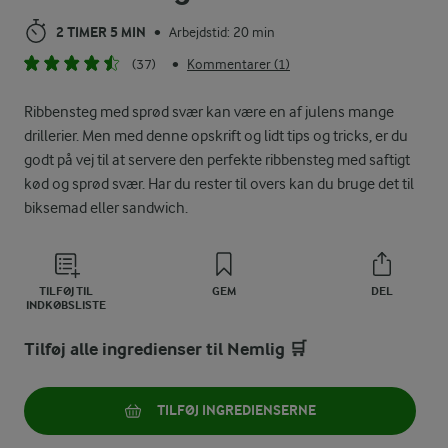
2 TIMER 5 MIN
Arbejdstid: 20 min
•
(37)
Kommentarer (1)
•
Ribbensteg med sprød svær kan være en af julens mange
drillerier. Men med denne opskrift og lidt tips og tricks, er du
godt på vej til at servere den perfekte ribbensteg med saftigt
kød og sprød svær. Har du rester til overs kan du bruge det til
biksemad eller sandwich.
TILFØJ TIL
GEM
DEL
INDKØBSLISTE
Tilføj alle ingredienser til Nemlig 🛒
TILFØJ INGREDIENSERNE