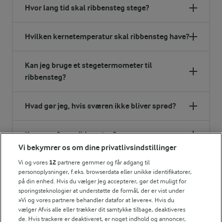
Hvor lang tid skal ribbensteg stege?
Hvilken kernetemperatur skal ribbensteg have?
Kan jeg bruge et stegetermometer til
ribbensteg?
Hvad gør jeg, hvis sværen ikke bliver sprød?
Kan man fryse ribbensteg?
Vi bekymrer os om dine privatlivsindstillinger
Hvad er forskellen på ribbensteg og
Vi og vores
12
partnere gemmer og får adgang til
personoplysninger, f.eks. browserdata eller unikke identifikatorer,
flæskesteg?
på din enhed. Hvis du vælger Jeg accepterer, gør det muligt for
sporingsteknologier at understøtte de formål, der er vist under
»Vi og vores partnere behandler datafor at levere«. Hvis du
Hvad kan jeg bruge rester af ribbensteg til?
vælger Afvis alle eller trækker dit samtykke tilbage, deaktiveres
de. Hvis trackere er deaktiveret, er noget indhold og annoncer,