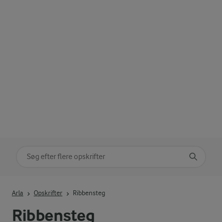
Søg på kategori
Indtast søgeord for at søge
Arla
Opskrifter
Ribbensteg
Ribbensteg