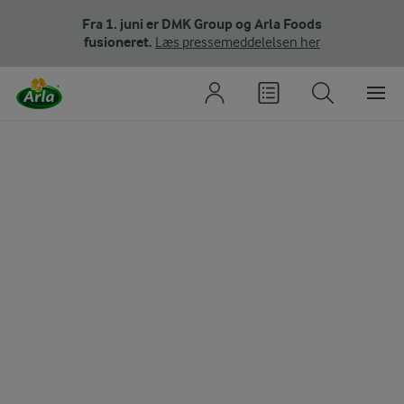
Fra 1. juni er DMK Group og Arla Foods
fusioneret.
Læs pressemeddelelsen her