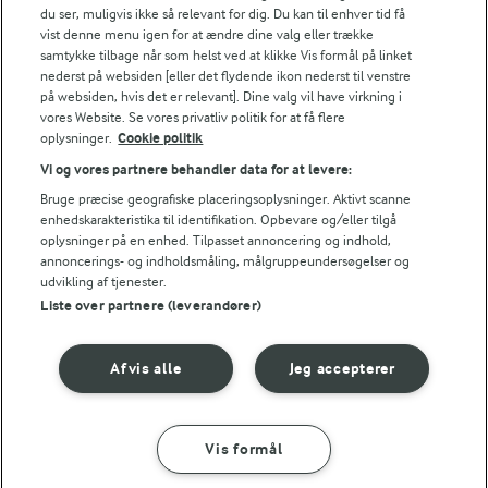
du ser, muligvis ikke så relevant for dig. Du kan til enhver tid få
Skal der vand i bradepanden under stegning?
vist denne menu igen for at ændre dine valg eller trække
samtykke tilbage når som helst ved at klikke Vis formål på linket
nederst på websiden [eller det flydende ikon nederst til venstre
Hvordan skærer jeg ribbensteg ud?
på websiden, hvis det er relevant]. Dine valg vil have virkning i
vores Website. Se vores privatliv politik for at få flere
oplysninger.
Cookie politik
NÆRINGSINDHOLD, PR 100 G
Vi og vores partnere behandler data for at levere:
Bruge præcise geografiske placeringsoplysninger. Aktivt scanne
Energiindhold:
enhedskarakteristika til identifikation. Opbevare og/eller tilgå
oplysninger på en enhed. Tilpasset annoncering og indhold,
752 kJ / 180 kcal
annoncerings- og indholdsmåling, målgruppeundersøgelser og
udvikling af tjenester.
Liste over partnere (leverandører)
Energifordeling
Afvis alle
Jeg accepterer
ENERGI PR 100 G
0 g
Fiber:
Vis formål
SÅDAN GØR DU
INGREDIENSER
14,4 g
Protein: