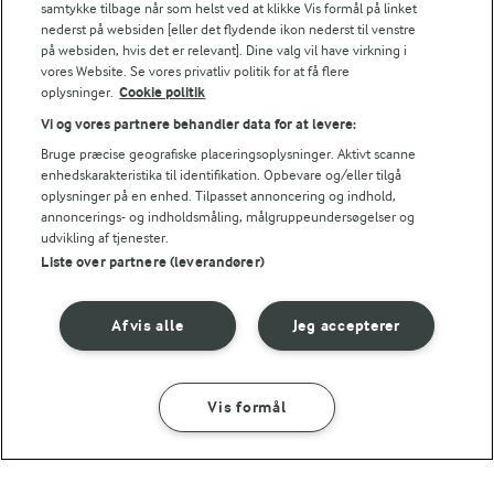
Hvilken marcipan bruges til kransekage?
samtykke tilbage når som helst ved at klikke Vis formål på linket
nederst på websiden [eller det flydende ikon nederst til venstre
på websiden, hvis det er relevant]. Dine valg vil have virkning i
Hvorfor bliver dejen meget klistret, og hvordan
vores Website. Se vores privatliv politik for at få flere
oplysninger.
Cookie politik
undgår jeg, at den hænger fast?
Vi og vores partnere behandler data for at levere:
Bruge præcise geografiske placeringsoplysninger. Aktivt scanne
Hvad gør jeg, hvis kransekagen bliver for mørk i
enhedskarakteristika til identifikation. Opbevare og/eller tilgå
bunden?
oplysninger på en enhed. Tilpasset annoncering og indhold,
annoncerings- og indholdsmåling, målgruppeundersøgelser og
udvikling af tjenester.
Kan jeg bruge andet end marcipan, fx
Liste over partnere (leverandører)
hjemmelavet marcipan eller mandelmasse?
Afvis alle
Jeg accepterer
Kan jeg bruge pasteuriserede æggehvider?
Hvad gør jeg, hvis kransekagen klistrer fast til
Vis formål
SÅDAN GØR DU
INGREDIENSER
bagepapiret?