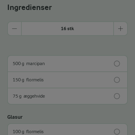
Ingredienser
16 stk
500 g
marcipan
150 g
flormelis
75 g
æggehvide
Glasur
100 g
flormelis