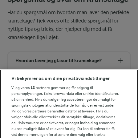
Har du spørgsmål om hvordan man laver den perfekte
kransekage? Tjek vores ofte stillede spørgsmål for
nyttige tips og tricks, der hjælper dig med at få
kransekagen lige i øjet.
Hvordan laver jeg glasur til kransekage?
Vi bekymrer os om dine privatlivsindstillinger
Er kransekagen glutenfri?
Vi og vores
12
partnere gemmer og får adgang til
personoplysninger, f.eks. browserdata eller unikke identifikatorer,
Kan jeg bage kransekagen i god tid og fryse den
på din enhed. Hvis du vælger Jeg accepterer, gør det muligt for
ned?
sporingsteknologier at understøtte de formål, der er vist under
»Vi og vores partnere behandler datafor at levere«. Hvis du
vælger Afvis alle eller trækker dit samtykke tilbage, deaktiveres
Hvordan opbevares kransekage?
de. Hvis trackere er deaktiveret, er noget indhold og annoncer,
du ser, muligvis ikke så relevant for dig. Du kan til enhver tid få
vist denne menu igen for at ændre dine valg eller trække