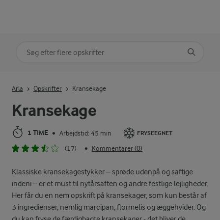
Søg på kategori
Indtast søgeord for at søge
Arla
Opskrifter
Kransekage
Kransekage
1 TIME
Arbejdstid: 45 min
•
FRYSEEGNET
(17)
Kommentarer (0)
•
Klassiske kransekagestykker – sprøde udenpå og saftige
indeni – er et must til nytårsaften og andre festlige lejligheder.
Her får du en nem opskrift på kransekager, som kun består af
3 ingredienser, nemlig marcipan, flormelis og æggehvider. Og
du kan fryse de færdigbagte kransekager - det bliver de