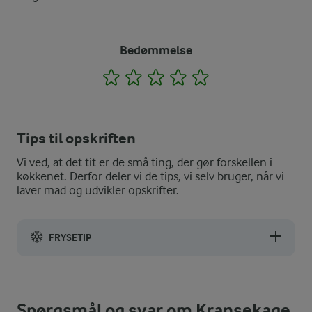
Bedømmelse
1
2
3
4
5
Tips til opskriften
Vi ved, at det tit er de små ting, der gør forskellen i
køkkenet. Derfor deler vi de tips, vi selv bruger, når vi
laver mad og udvikler opskrifter.
FRYSETIP
Kransekagestykkerne kan fryses uden glasur.
Spørgsmål og svar om Kransekage