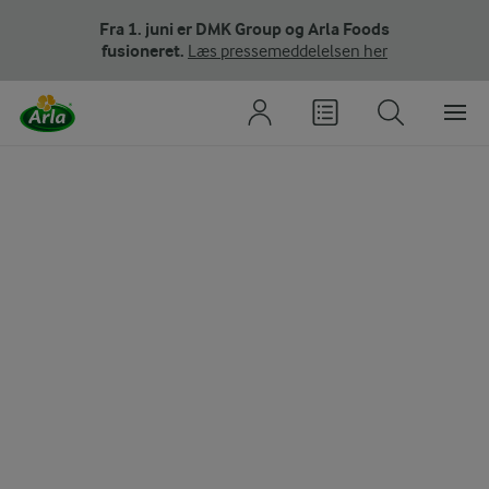
Fra 1. juni er DMK Group og Arla Foods
fusioneret.
Læs pressemeddelelsen her