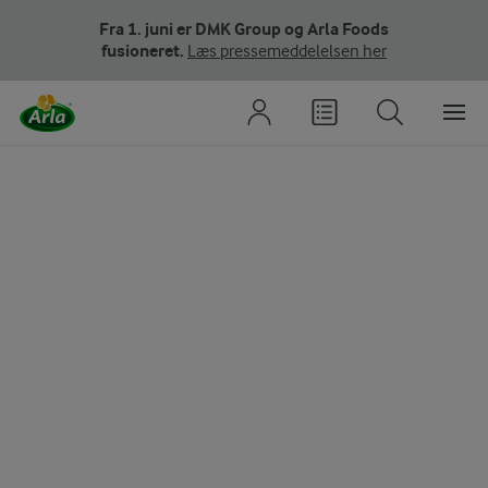
Fra 1. juni er DMK Group og Arla Foods
fusioneret.
Læs pressemeddelelsen her