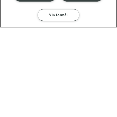
Andre gode forslag
Vis formål
SÅDAN GØR DU
INGREDIENSER
20 MIN
Laksetatar
30 MIN
FØLG MED PÅ INSTAGRAM
Bananpandekager
Få madinspiration, tips
og tricks her
(643)