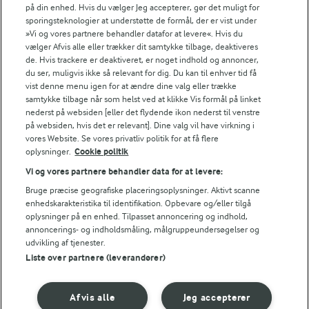
på din enhed. Hvis du vælger Jeg accepterer, gør det muligt for
sporingsteknologier at understøtte de formål, der er vist under
15,7 g
Fedt:
»Vi og vores partnere behandler datafor at levere«. Hvis du
vælger Afvis alle eller trækker dit samtykke tilbage, deaktiveres
de. Hvis trackere er deaktiveret, er noget indhold og annoncer,
2 g
Kulhydrat:
du ser, muligvis ikke så relevant for dig. Du kan til enhver tid få
vist denne menu igen for at ændre dine valg eller trække
samtykke tilbage når som helst ved at klikke Vis formål på linket
nederst på websiden [eller det flydende ikon nederst til venstre
på websiden, hvis det er relevant]. Dine valg vil have virkning i
vores Website. Se vores privatliv politik for at få flere
oplysninger.
Cookie politik
40 MIN
Vi og vores partnere behandler data for at levere:
Knækbrød
Bruge præcise geografiske placeringsoplysninger. Aktivt scanne
enhedskarakteristika til identifikation. Opbevare og/eller tilgå
(63)
oplysninger på en enhed. Tilpasset annoncering og indhold,
annoncerings- og indholdsmåling, målgruppeundersøgelser og
udvikling af tjenester.
Liste over partnere (leverandører)
Afvis alle
Jeg accepterer