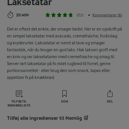
Laksetatar
20 MIN
(21)
Kommentarer (6)
•
Det er oftest det enkle, der smager bedst. Her er en opskrift på
en simpel laksetatar med avacado, cremefraiche, forårsløg
og kryderurter. Laksetatar er nemt at lave og smager
fantastisk, når du bruger en god laks. Hak laksen groft med
en kniv og rør laksetataren med cremefraiche og smag til.
Server rørt laksetatar på fx ristet rugbrød til forret, gerne
portionsanrettet - eller brug den som snack, tapas eller
appetizer fx på knækbrød.
TILFØJ TIL
GEM
DEL
INDKØBSLISTE
Tilføj alle ingredienser til Nemlig 🛒