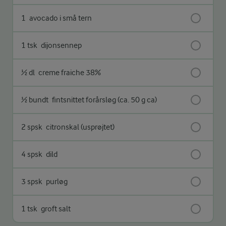
1
avocado i små tern
1 tsk
dijonsennep
½ dl
creme fraiche 38%
½ bundt
fintsnittet forårsløg (ca. 50 g ca)
2 spsk
citronskal (usprøjtet)
4 spsk
dild
3 spsk
purløg
1 tsk
groft salt