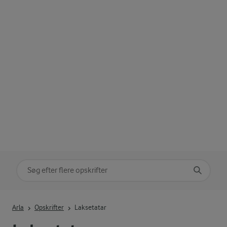
Søg på kategori
Indtast søgeord for at søge
Arla
Opskrifter
Laksetatar