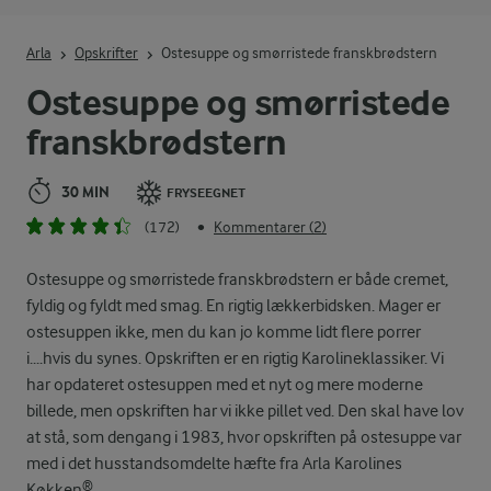
Indtast søgeord for at søge
Arla
Opskrifter
Ostesuppe og smørristede franskbrødstern
Ostesuppe og smørristede
franskbrødstern
30 MIN
FRYSEEGNET
(172)
Kommentarer (2)
•
Ostesuppe og smørristede franskbrødstern er både cremet,
fyldig og fyldt med smag. En rigtig lækkerbidsken. Mager er
ostesuppen ikke, men du kan jo komme lidt flere porrer
i....hvis du synes. Opskriften er en rigtig Karolineklassiker. Vi
har opdateret ostesuppen med et nyt og mere moderne
billede, men opskriften har vi ikke pillet ved. Den skal have lov
at stå, som dengang i 1983, hvor opskriften på ostesuppe var
med i det husstandsomdelte hæfte fra Arla Karolines
Køkken®.