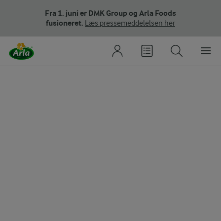
Fra 1. juni er DMK Group og Arla Foods
fusioneret.
Læs pressemeddelelsen her