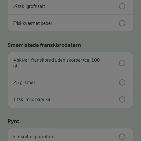
½ tsk
groft salt
Friskkværnet peber
Smørristede franskbrødstern
4 skiver
franskbrød uden skorper (ca. 100
g)
25 g
smør
1 tsk
mild paprika
Pynt
Fintsnittet porretop