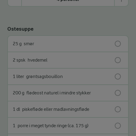
Ostesuppe
25 g
smør
2 spsk
hvedemel
1 liter
grøntsagsbouillon
200 g
flødeost naturel i mindre stykker
1 dl
piskefløde eller madlavningsfløde
1
porre i meget tynde ringe (ca. 175 g)