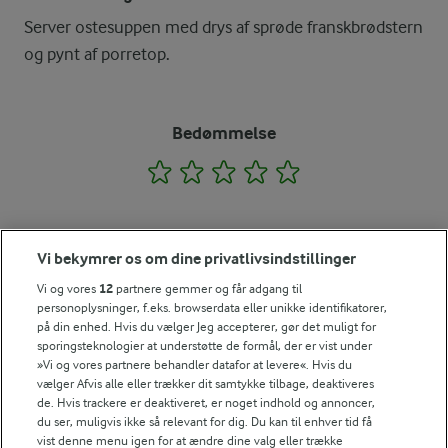
Server ostesuppen med drys af sprøde franskbrødstern
og pynt af porretop.
Bedømmelse
1
2
3
4
5
Tips til opskriften
Vi bekymrer os om dine privatlivsindstillinger
Vi og vores
12
partnere gemmer og får adgang til
Vi ved, at det tit er de små ting, der gør forskellen i
personoplysninger, f.eks. browserdata eller unikke identifikatorer,
køkkenet. Derfor deler vi de tips, vi selv bruger, når vi
på din enhed. Hvis du vælger Jeg accepterer, gør det muligt for
laver mad og udvikler opskrifter.
sporingsteknologier at understøtte de formål, der er vist under
»Vi og vores partnere behandler datafor at levere«. Hvis du
vælger Afvis alle eller trækker dit samtykke tilbage, deaktiveres
TIP
de. Hvis trackere er deaktiveret, er noget indhold og annoncer,
du ser, muligvis ikke så relevant for dig. Du kan til enhver tid få
Nu om dage vil vi de fleste nok synes at det er lige lovlig tung 
vist denne menu igen for at ændre dine valg eller trække