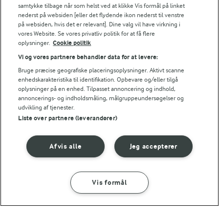
samtykke tilbage når som helst ved at klikke Vis formål på linket
NÆRINGSINDHOLD, PR 100 G
nederst på websiden [eller det flydende ikon nederst til venstre
på websiden, hvis det er relevant]. Dine valg vil have virkning i
vores Website. Se vores privatliv politik for at få flere
Energiindhold:
Nem og dejlig krydret karrysuppe - uhm!
oplysninger.
Cookie politik
408 kJ / 98 kcal
Vi og vores partnere behandler data for at levere:
Bruge præcise geografiske placeringsoplysninger. Aktivt scanne
Energifordeling
enhedskarakteristika til identifikation. Opbevare og/eller tilgå
oplysninger på en enhed. Tilpasset annoncering og indhold,
annoncerings- og indholdsmåling, målgruppeundersøgelser og
ENERGI PR 100 G
udvikling af tjenester.
Liste over partnere (leverandører)
0,6 g
Fiber:
Afvis alle
Jeg accepterer
1,8 g
Protein:
8 g
Fedt:
Vis formål
SÅDAN GØR DU
INGREDIENSER
4,8 g
Kulhydrat: