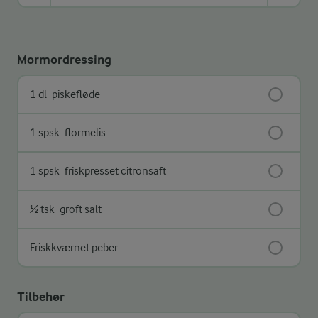
Mormordressing
1 dl
piskefløde
1 spsk
flormelis
1 spsk
friskpresset citronsaft
½ tsk
groft salt
Friskkværnet peber
Tilbehør