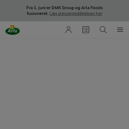
Fra 1. juni er DMK Group og Arla Foods
fusioneret.
Læs pressemeddelelsen her