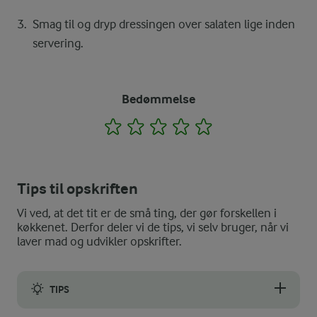
Smag til og dryp dressingen over salaten lige inden
servering.
Bedømmelse
1
2
3
4
5
Tips til opskriften
Vi ved, at det tit er de små ting, der gør forskellen i
køkkenet. Derfor deler vi de tips, vi selv bruger, når vi
laver mad og udvikler opskrifter.
TIPS
Hvis du gerne vil have en lidt mindre fed dressing, kan du ers