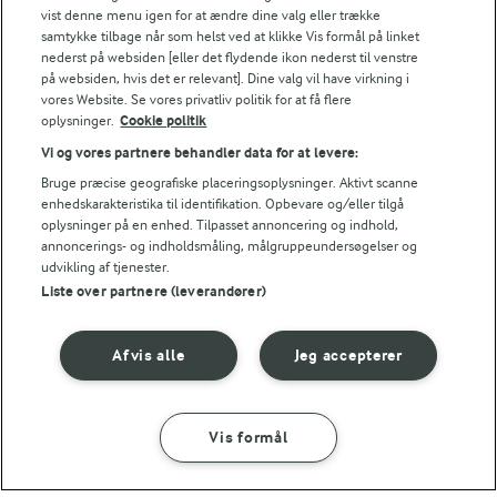
vist denne menu igen for at ændre dine valg eller trække
samtykke tilbage når som helst ved at klikke Vis formål på linket
nederst på websiden [eller det flydende ikon nederst til venstre
på websiden, hvis det er relevant]. Dine valg vil have virkning i
vores Website. Se vores privatliv politik for at få flere
oplysninger.
Cookie politik
Vi og vores partnere behandler data for at levere:
1 TIME 30 MIN
Bruge præcise geografiske placeringsoplysninger. Aktivt scanne
Grydestegt kylling
enhedskarakteristika til identifikation. Opbevare og/eller tilgå
(68)
oplysninger på en enhed. Tilpasset annoncering og indhold,
annoncerings- og indholdsmåling, målgruppeundersøgelser og
udvikling af tjenester.
Liste over partnere (leverandører)
LAKTOSEFRI MADLAVNING
Afvis alle
Jeg accepterer
Få tips til madlavning uden
laktose
Vis formål
SÅDAN GØR DU
INGREDIENSER