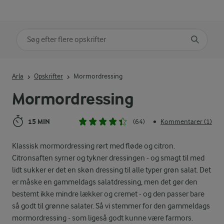
Søg på kategori
Indtast søgeord for at søge
Arla
Opskrifter
Mormordressing
Mormordressing
15 MIN
(64)
Kommentarer (1)
•
Klassisk mormordressing rørt med fløde og citron.
Citronsaften syrner og tykner dressingen - og smagt til med
lidt sukker er det en skøn dressing til alle typer grøn salat. Det
er måske en gammeldags salatdressing, men det gør den
bestemt ikke mindre lækker og cremet - og den passer bare
så godt til grønne salater. Så vi stemmer for den gammeldags
mormordressing - som ligeså godt kunne være farmors.