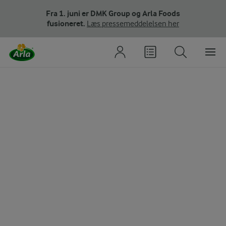
Fra 1. juni er DMK Group og Arla Foods
fusioneret.
Læs pressemeddelelsen her