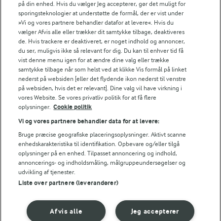
på din enhed. Hvis du vælger Jeg accepterer, gør det muligt for
Mål stegeskyen fra kyllingen - der skal være ca. 2 dl.
sporingsteknologier at understøtte de formål, der er vist under
Tilsæt fløde og bring saucen i kog under omrøring.
»Vi og vores partnere behandler datafor at levere«. Hvis du
vælger Afvis alle eller trækker dit samtykke tilbage, deaktiveres
de. Hvis trackere er deaktiveret, er noget indhold og annoncer,
Rør mel og vand sammen og pisk jævningen i
du ser, muligvis ikke så relevant for dig. Du kan til enhver tid få
saucen.
vist denne menu igen for at ændre dine valg eller trække
samtykke tilbage når som helst ved at klikke Vis formål på linket
Kog den ved svag varme i ca. 5 min. - rør af og til.
nederst på websiden [eller det flydende ikon nederst til venstre
på websiden, hvis det er relevant]. Dine valg vil have virkning i
Tilsæt evt. kulør og smag saucen til.
vores Website. Se vores privatliv politik for at få flere
oplysninger.
Cookie politik
Vi og vores partnere behandler data for at levere:
Bedømmelse
Bruge præcise geografiske placeringsoplysninger. Aktivt scanne
enhedskarakteristika til identifikation. Opbevare og/eller tilgå
1
2
3
4
5
oplysninger på en enhed. Tilpasset annoncering og indhold,
annoncerings- og indholdsmåling, målgruppeundersøgelser og
udvikling af tjenester.
Liste over partnere (leverandører)
Tips til opskriften
Vi ved, at det tit er de små ting, der gør forskellen i
Afvis alle
Jeg accepterer
køkkenet. Derfor deler vi de tips, vi selv bruger, når vi