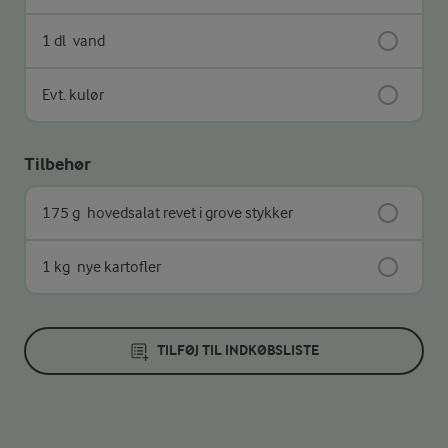
1 dl
vand
Evt. kulør
Tilbehør
175 g
hovedsalat revet i grove stykker
1 kg
nye kartofler
TILFØJ TIL INDKØBSLISTE