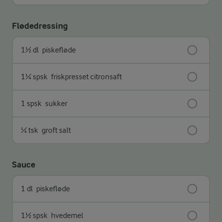
Flødedressing
1½ dl
piskefløde
1¼ spsk
friskpresset citronsaft
1 spsk
sukker
¼ tsk
groft salt
Sauce
1 dl
piskefløde
1½ spsk
hvedemel