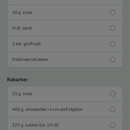
50 g
smør
½ dl
vand
1 tsk
groft salt
Friskkværnet peber
Rabarber
25 g
smør
400 g
vinrabarber i 4 cm skrå stykker
125 g
sukker (ca. 1½ dl)