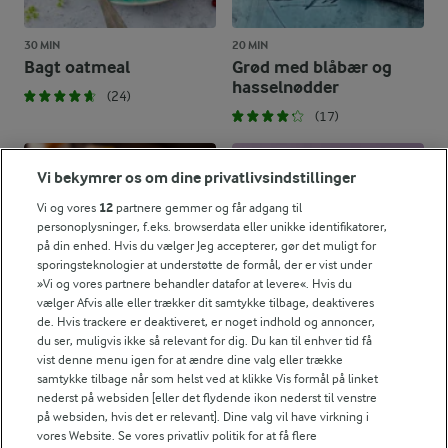
30 MIN
20 MIN
Bagt oatmeal
Grød med blåbær og
hasselnødder
(24)
(17)
Vi bekymrer os om dine privatlivsindstillinger
Vi og vores
12
partnere gemmer og får adgang til
personoplysninger, f.eks. browserdata eller unikke identifikatorer,
på din enhed. Hvis du vælger Jeg accepterer, gør det muligt for
sporingsteknologier at understøtte de formål, der er vist under
»Vi og vores partnere behandler datafor at levere«. Hvis du
vælger Afvis alle eller trækker dit samtykke tilbage, deaktiveres
de. Hvis trackere er deaktiveret, er noget indhold og annoncer,
du ser, muligvis ikke så relevant for dig. Du kan til enhver tid få
vist denne menu igen for at ændre dine valg eller trække
samtykke tilbage når som helst ved at klikke Vis formål på linket
nederst på websiden [eller det flydende ikon nederst til venstre
4 TIMER 30 MIN
5 TIMER
på websiden, hvis det er relevant]. Dine valg vil have virkning i
Chia-oats med bær
Overnight oats - tre
vores Website. Se vores privatliv politik for at få flere
varianter