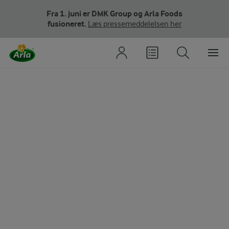
Fra 1. juni er DMK Group og Arla Foods
fusioneret.
Læs pressemeddelelsen her