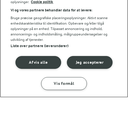
(38)
oplysninger.
Cookie politik
(7)
Vi og vores partnere behandler data for at levere:
Bruge præcise geografiske placeringsoplysninger. Aktivt scanne
enhedskarakteristika til identifikation. Opbevare og/eller tilgå
oplysninger på en enhed. Tilpasset annoncering og indhold,
annoncerings- og indholdsmåling, målgruppeundersøgelser og
udvikling af tjenester.
Liste over partnere (leverandører)
Afvis alle
Jeg accepterer
Vis formål
15 MIN
1 TIME 15 MIN
Havregrød
Grødboller
(263)
(215)