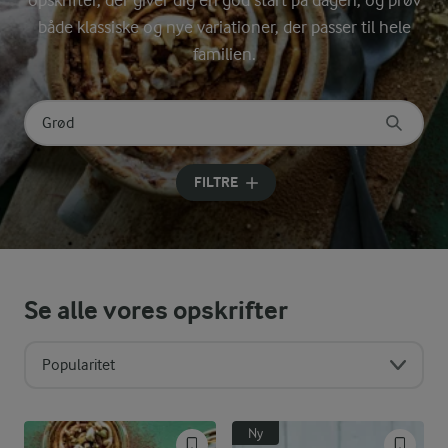
opskrifter, der giver dig en god start på dagen, og prøv
både klassiske og nye variationer, der passer til hele
familien.
Søg på kategori
Indtast søgeord for at søge
FILTRE
Se alle vores opskrifter
Popularitet
Ny