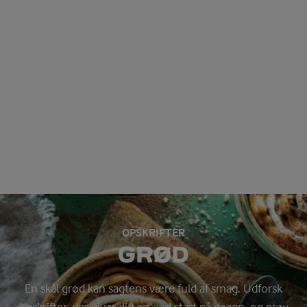
OPSKRIFTER
GRØD
En skål grød kan sagtens være fuld af smag. Udforsk