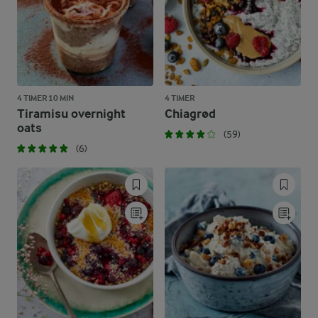
4 TIMER 10 MIN
4 TIMER
Tiramisu overnight
Chiagrød
oats
(59)
(6)