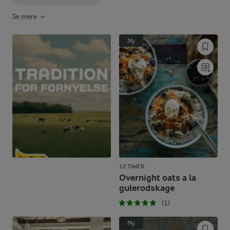
Se mere
Ny
12 TIMER
Overnight oats a la
gulerodskage
(1)
Ny