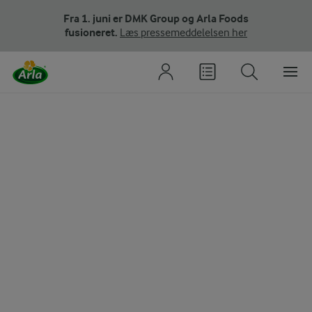
Fra 1. juni er DMK Group og Arla Foods
fusioneret.
Læs pressemeddelelsen her