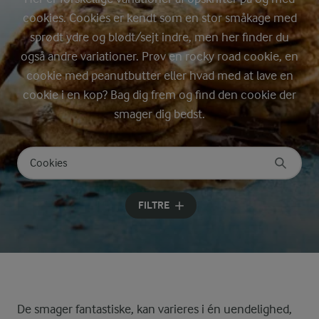
cookies. Cookies er kendt som en stor småkage med
sprødt ydre og blødt/sejt indre, men her finder du
også andre variationer. Prøv en rocky road cookie, en
cookie med peanutbutter eller hvad med at lave en
cookie i en kop? Bag dig frem og find den cookie der
smager dig bedst.
Søg på kategori
Indtast søgeord for at søge
FILTRE
De smager fantastiske, kan varieres i én uendelighed,