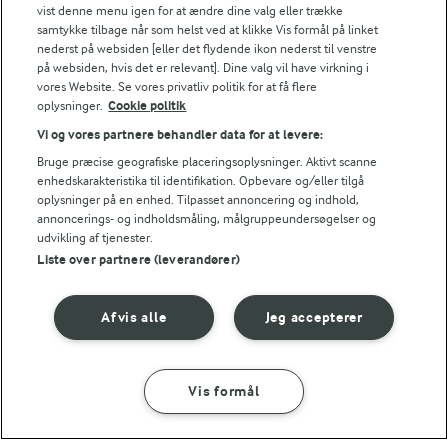
vist denne menu igen for at ændre dine valg eller trække
samtykke tilbage når som helst ved at klikke Vis formål på linket
nederst på websiden [eller det flydende ikon nederst til venstre
på websiden, hvis det er relevant]. Dine valg vil have virkning i
vores Website. Se vores privatliv politik for at få flere
oplysninger.
Cookie politik
45 MIN
20 MIN
Cookies
Cookie dough
Vi og vores partnere behandler data for at levere:
(8749)
(482)
Bruge præcise geografiske placeringsoplysninger. Aktivt scanne
enhedskarakteristika til identifikation. Opbevare og/eller tilgå
oplysninger på en enhed. Tilpasset annoncering og indhold,
annoncerings- og indholdsmåling, målgruppeundersøgelser og
udvikling af tjenester.
Liste over partnere (leverandører)
Afvis alle
Jeg accepterer
Vis formål
45 MIN