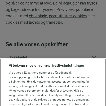
og så er de nemme at lave. De rå dejkugler kan fryses
og bages direkte fra fryseren. Prøv vores populære
cookies med
chokolade
,
peanutbutter cookies
eller
cookies med lakrids og tranebær
.
Se alle vores opskrifter
Popularitet
Vi bekymrer os om dine privatlivsindstillinger
Vi og vores
12
partnere gemmer og får adgang til
personoplysninger, f.eks. browserdata eller unikke identifikatorer,
på din enhed. Hvis du vælger Jeg accepterer, gør det muligt for
sporingsteknologier at understøtte de formål, der er vist under
»Vi og vores partnere behandler datafor at levere«. Hvis du
vælger Afvis alle eller trækker dit samtykke tilbage, deaktiveres
de. Hvis trackere er deaktiveret, er noget indhold og annoncer,
du ser, muligvis ikke så relevant for dig. Du kan til enhver tid få