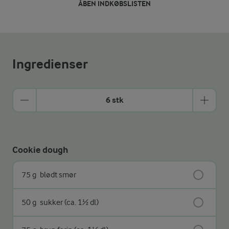
ÅBEN INDKØBSLISTEN
Ingredienser
6 stk
Cookie dough
75 g
blødt smør
50 g
sukker (ca. 1½ dl)