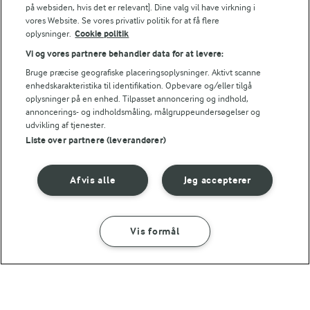
0,8 g
Fiber:
på websiden, hvis det er relevant]. Dine valg vil have virkning i
vores Website. Se vores privatliv politik for at få flere
oplysninger.
Cookie politik
4,2 g
Protein:
Vi og vores partnere behandler data for at levere:
Bruge præcise geografiske placeringsoplysninger. Aktivt scanne
24 g
Fedt:
enhedskarakteristika til identifikation. Opbevare og/eller tilgå
oplysninger på en enhed. Tilpasset annoncering og indhold,
annoncerings- og indholdsmåling, målgruppeundersøgelser og
45,4 g
Kulhydrat:
udvikling af tjenester.
Liste over partnere (leverandører)
Afvis alle
Jeg accepterer
45 MIN
Cookies
Vis formål
SÅDAN GØR DU
INGREDIENSER
(8722)
45 MIN