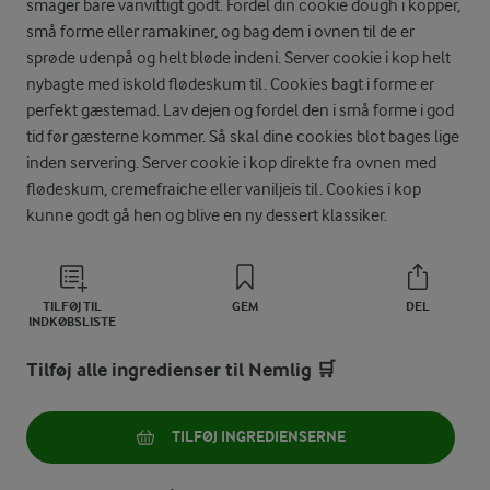
smager bare vanvittigt godt. Fordel din cookie dough i kopper,
små forme eller ramakiner, og bag dem i ovnen til de er
sprøde udenpå og helt bløde indeni. Server cookie i kop helt
nybagte med iskold flødeskum til. Cookies bagt i forme er
perfekt gæstemad. Lav dejen og fordel den i små forme i god
tid før gæsterne kommer. Så skal dine cookies blot bages lige
inden servering. Server cookie i kop direkte fra ovnen med
flødeskum, cremefraiche eller vaniljeis til. Cookies i kop
kunne godt gå hen og blive en ny dessert klassiker.
TILFØJ TIL
GEM
DEL
INDKØBSLISTE
Tilføj alle ingredienser til Nemlig 🛒
TILFØJ INGREDIENSERNE