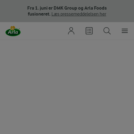
Fra 1. juni er DMK Group og Arla Foods
fusioneret.
Læs pressemeddelelsen her