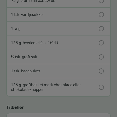
75 g
brun farin (ca. 1½ dl)
1 tsk
vaniljesukker
1
æg
125 g
hvedemel (ca. 4½ dl)
½ tsk
groft salt
1 tsk
bagepulver
125 g
grofthakket mørk chokolade eller
chokoladeknapper
Tilbehør