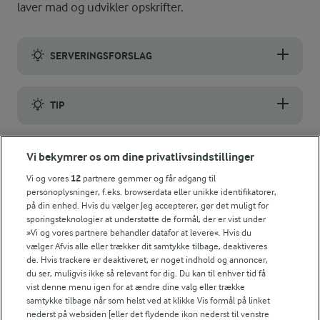
laver mad og udvikler opskrifter.
SERVERINGSFORSLAG
Desserten kan også serveres med cremefraiche eller en god van
TIP
Hvis du ikke har ramakiner, så bag dine cookies i Weck glas e
NÆRINGSINDHOLD, PR 100 G
Vi bekymrer os om dine privatlivsindstillinger
Vi og vores
12
partnere gemmer og får adgang til
Energiindhold:
personoplysninger, f.eks. browserdata eller unikke identifikatorer,
Den bedste opskrift på helt klassiske cookies.
på din enhed. Hvis du vælger Jeg accepterer, gør det muligt for
1731 kJ / 414 kcal
sporingsteknologier at understøtte de formål, der er vist under
»Vi og vores partnere behandler datafor at levere«. Hvis du
vælger Afvis alle eller trækker dit samtykke tilbage, deaktiveres
Energifordeling
de. Hvis trackere er deaktiveret, er noget indhold og annoncer,
du ser, muligvis ikke så relevant for dig. Du kan til enhver tid få
vist denne menu igen for at ændre dine valg eller trække
ENERGI PR 100 G
samtykke tilbage når som helst ved at klikke Vis formål på linket
nederst på websiden [eller det flydende ikon nederst til venstre