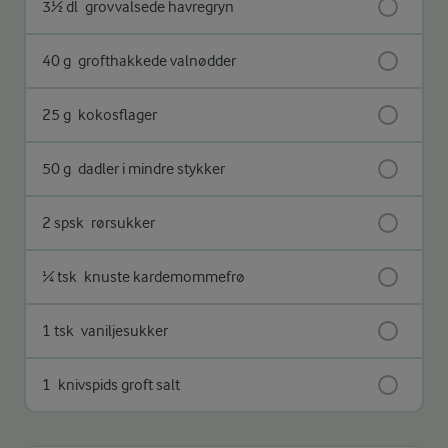
3½ dl
grovvalsede havregryn
40 g
grofthakkede valnødder
25 g
kokosflager
50 g
dadler i mindre stykker
2 spsk
rørsukker
¼ tsk
knuste kardemommefrø
1 tsk
vaniljesukker
1
knivspids groft salt