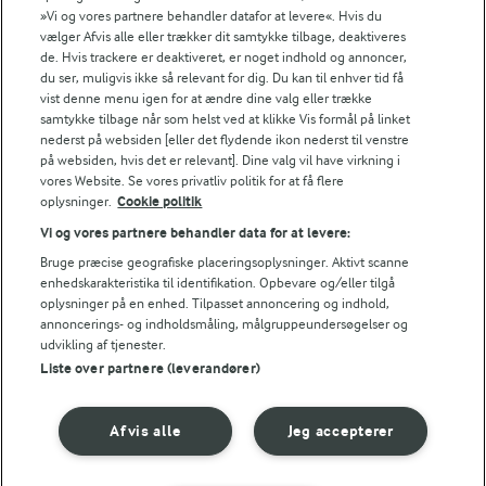
»Vi og vores partnere behandler datafor at levere«. Hvis du
vælger Afvis alle eller trækker dit samtykke tilbage, deaktiveres
ENERGI PR 100 G
de. Hvis trackere er deaktiveret, er noget indhold og annoncer,
du ser, muligvis ikke så relevant for dig. Du kan til enhver tid få
vist denne menu igen for at ændre dine valg eller trække
3,1 g
Fiber:
samtykke tilbage når som helst ved at klikke Vis formål på linket
nederst på websiden [eller det flydende ikon nederst til venstre
5,1 g
Protein:
på websiden, hvis det er relevant]. Dine valg vil have virkning i
vores Website. Se vores privatliv politik for at få flere
oplysninger.
Cookie politik
7,3 g
Fedt:
Vi og vores partnere behandler data for at levere:
Bruge præcise geografiske placeringsoplysninger. Aktivt scanne
17,9 g
Kulhydrat:
enhedskarakteristika til identifikation. Opbevare og/eller tilgå
oplysninger på en enhed. Tilpasset annoncering og indhold,
annoncerings- og indholdsmåling, målgruppeundersøgelser og
udvikling af tjenester.
Liste over partnere (leverandører)
Afvis alle
Jeg accepterer
45 MIN
Klatkager