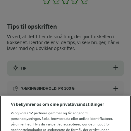
1
2
3
4
5
Tips til opskriften
Vi ved, at det tit er de små ting, der gør forskellen i
køkkenet. Derfor deler vi de tips, vi selv bruger, når vi
laver mad og udvikler opskrifter.
TIP
Du kan også bage grøden i muffinsforme og servere portions
NÆRINGSINDHOLD, PR 100 G
Energiindhold:
Vi bekymrer os om dine privatlivsindstillinger
Har du rester af grød er det altid dejligt med en
gang klatkager.
Vi og vores
12
partnere gemmer og får adgang til
661 kJ / 158 kcal
personoplysninger, f.eks. browserdata eller unikke identifikatorer,
på din enhed. Hvis du vælger Jeg accepterer, gør det muligt for
Energifordeling
sporingsteknologier at understøtte de formål, der er vist under