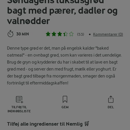
Søndagens luksusgrød
bagt med pærer, dadler og
valnødder
30 MIN
(53)
Kommentarer (0)
•
Denne type grød er det, man på engelsk kalder "baked
oatmeal" - en ovnbagt grød, som kan varieres i det uendelige.
Brug de gryn og krydderier du har i skabet til at lave en bagt
grød med - og server den med frugt, mælk eller yoghurt. Er
der bagt grød tilbage fra morgenmaden, smager den også
fortrinligt til eftermiddagskaffen!
TILFØJ TIL
GEM
DEL
INDKØBSLISTE
Tilføj alle ingredienser til Nemlig 🛒