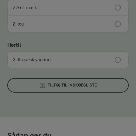
2½ dl
mælk
2
æg
Hertil
2 dl
græsk yoghurt
TILFØJ TIL INDKØBSLISTE
Sådan gør du