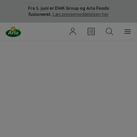
Fra 1. juni er DMK Group og Arla Foods
fusioneret.
Læs pressemeddelelsen her