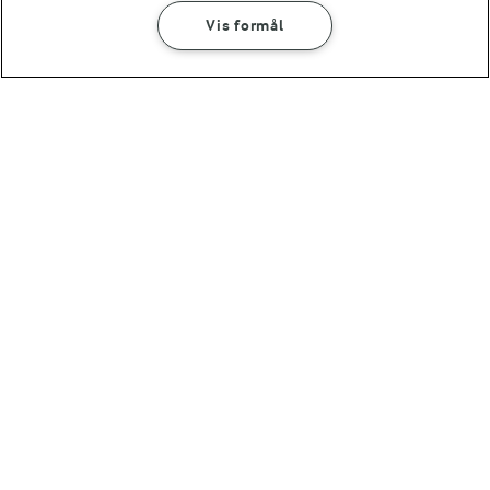
Vis formål
(182)
SÅDAN GØR DU
INGREDIENSER
30 MIN
Søndagens luksusgrød bagt med
LAKTOSEFRI MADLAVNING
pærer, dadler og valnødder
Få tips til madlavning uden
laktose
Andre gode forslag