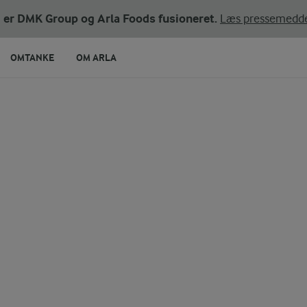
ni er DMK Group og Arla Foods fusioneret.
Læs pressemedde
OMTANKE
OM ARLA