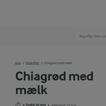
Søg på kategori
Indtast søgeord for 
Arla
Opskrifter
Chiagrød med mælk
Chiagrød med
mælk
4 TIMER 30 MIN
Arbejdstid: 15 min
•