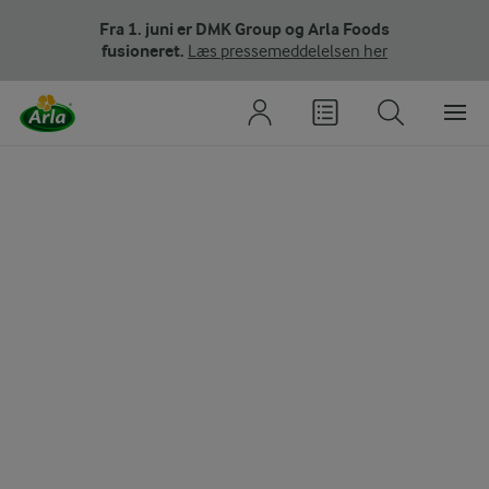
Fra 1. juni er DMK Group og Arla Foods
fusioneret.
Læs pressemeddelelsen her