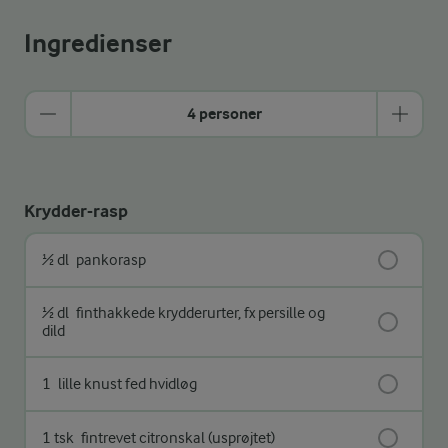
Ingredienser
4 personer
Krydder-rasp
½ dl
pankorasp
½ dl
finthakkede krydderurter, fx persille og
dild
1
lille knust fed hvidløg
1 tsk
fintrevet citronskal (usprøjtet)