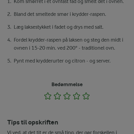
Kom smørret i et ovnfast fad og smelt det i ovnen.
Bland det smeltede smør i krydder-raspen.
Læg laksestykket i fadet og drys med salt.
Fordel krydder-raspen på laksen og steg den midt i
ovnen i 15-20 min. ved 200° - traditionel ovn.
Pynt med krydderurter og citron - og server.
Bedømmelse
1
2
3
4
5
Tips til opskriften
Vi ved, at det tit er de små ting, der gør forskellen i