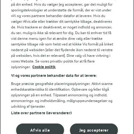
på din enhed. Hvis du vælger Jeg accepterer, gør det muligt for
15,3 g
Protein:
sporingsteknologier at understøtte de formål, der er vist under
»Vi og vores partnere behandler datafor at levere«. Hvis du
13,7 g
Fedt:
vælger Afvis alle eller trækker dit samtykke tilbage, deaktiveres
de. Hvis trackere er deaktiveret, er noget indhold og annoncer,
du ser, muligvis ikke så relevant for dig. Du kan til enhver tid få
4 g
Kulhydrat:
vist denne menu igen for at ændre dine valg eller trække
samtykke tilbage når som helst ved at klikke Vis formål på linket
nederst på websiden [eller det flydende ikon nederst til venstre
på websiden, hvis det er relevant]. Dine valg vil have virkning i
vores Website. Se vores privatliv politik for at få flere
oplysninger.
Cookie politik
Vi og vores partnere behandler data for at levere:
15 MIN
Bruge præcise geografiske placeringsoplysninger. Aktivt scanne
Blomkålssalat
enhedskarakteristika til identifikation. Opbevare og/eller tilgå
oplysninger på en enhed. Tilpasset annoncering og indhold,
(6)
annoncerings- og indholdsmåling, målgruppeundersøgelser og
udvikling af tjenester.
Liste over partnere (leverandører)
LAKTOSEFRI MADLAVNING
Afvis alle
Jeg accepterer