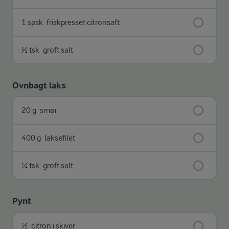
1 spsk
friskpresset citronsaft
½ tsk
groft salt
Ovnbagt laks
20 g
smør
400 g
laksefilet
¼ tsk
groft salt
Pynt
½
citron i skiver