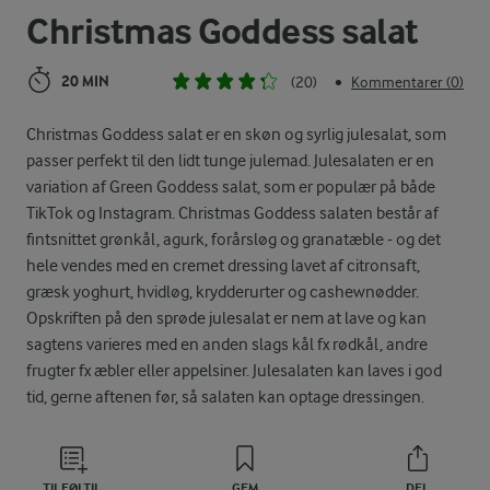
Christmas Goddess salat
20 MIN
(20)
Kommentarer (0)
•
Christmas Goddess salat er en skøn og syrlig julesalat, som
passer perfekt til den lidt tunge julemad. Julesalaten er en
variation af Green Goddess salat, som er populær på både
TikTok og Instagram. Christmas Goddess salaten består af
fintsnittet grønkål, agurk, forårsløg og granatæble - og det
hele vendes med en cremet dressing lavet af citronsaft,
græsk yoghurt, hvidløg, krydderurter og cashewnødder.
Opskriften på den sprøde julesalat er nem at lave og kan
sagtens varieres med en anden slags kål fx rødkål, andre
frugter fx æbler eller appelsiner. Julesalaten kan laves i god
tid, gerne aftenen før, så salaten kan optage dressingen.
TILFØJ TIL
GEM
DEL