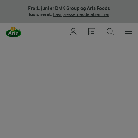
Fra 1. juni er DMK Group og Arla Foods
fusioneret.
Læs pressemeddelelsen her