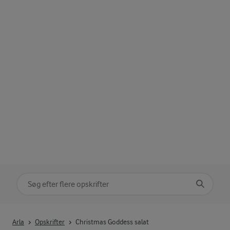
Søg på kategori
Indtast søgeord for at søge
Arla
Opskrifter
Christmas Goddess salat