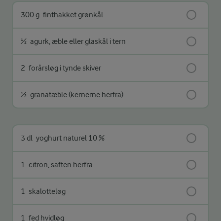
300 g
finthakket grønkål
½
agurk, æble eller glaskål i tern
2
forårsløg i tynde skiver
½
granatæble (kernerne herfra)
3 dl
yoghurt naturel 10 %
1
citron, saften herfra
1
skalotteløg
1
fed hvidløg