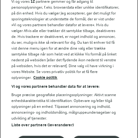
Vi og vores
12
partnere gemmer og får adgang til
personoplysninger, f.eks. browserdata eller unikke identifikatorer,
på din enhed. Hvis du vælger Jeg accepterer, gør det muligt for
sporingsteknologier at understøtte de formål, der er vist under
»Vi og vores partnere behandler datafor at levere«. Hvis du
vælger Afvis alle eller trækker dit samtykke tilbage, deaktiveres
1 TIME
de. Hvis trackere er deaktiveret, er noget indhold og annoncer,
And i airfryer
du ser, muligvis ikke så relevant for dig. Du kan til enhver tid få
vist denne menu igen for at ændre dine valg eller trække
(17)
samtykke tilbage når som helst ved at klikke Vis formål på linket
nederst på websiden [eller det flydende ikon nederst til venstre
på websiden, hvis det er relevant]. Dine valg vil have virkning i
vores Website. Se vores privatliv politik for at få flere
oplysninger.
Cookie politik
Vi og vores partnere behandler data for at levere:
For at se denne video skal du give tilladelse
Bruge præcise geografiske placeringsoplysninger. Aktivt scanne
til de nødvendige cookies.
enhedskarakteristika til identifikation. Opbevare og/eller tilgå
oplysninger på en enhed. Tilpasset annoncering og indhold,
GIV TILLADELSE HER
annoncerings- og indholdsmåling, målgruppeundersøgelser og
udvikling af tjenester.
Liste over partnere (leverandører)