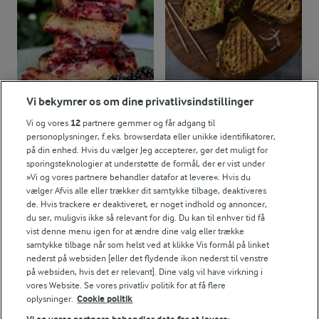
Vi bekymrer os om dine privatlivsindstillinger
30 MIN
20 MIN
Brombærtoast
Vegetar toast
Vi og vores
12
partnere gemmer og får adgang til
personoplysninger, f.eks. browserdata eller unikke identifikatorer,
(3)
(8)
på din enhed. Hvis du vælger Jeg accepterer, gør det muligt for
sporingsteknologier at understøtte de formål, der er vist under
»Vi og vores partnere behandler datafor at levere«. Hvis du
vælger Afvis alle eller trækker dit samtykke tilbage, deaktiveres
de. Hvis trackere er deaktiveret, er noget indhold og annoncer,
du ser, muligvis ikke så relevant for dig. Du kan til enhver tid få
vist denne menu igen for at ændre dine valg eller trække
samtykke tilbage når som helst ved at klikke Vis formål på linket
nederst på websiden [eller det flydende ikon nederst til venstre
på websiden, hvis det er relevant]. Dine valg vil have virkning i
vores Website. Se vores privatliv politik for at få flere
oplysninger.
Cookie politik