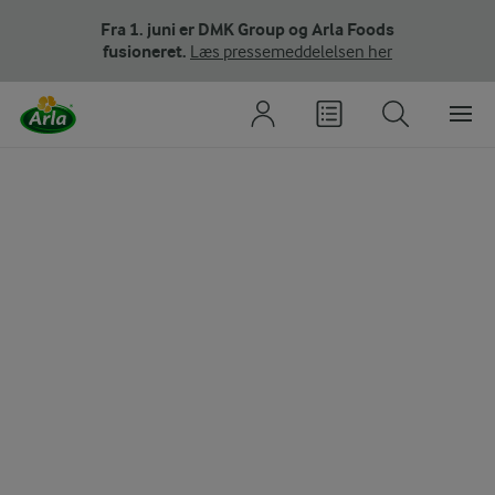
Fra 1. juni er DMK Group og Arla Foods
fusioneret.
Læs pressemeddelelsen her