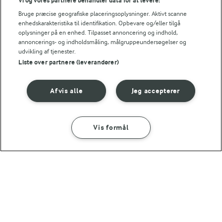
Vi og vores partnere behandler data for at levere:
Bruge præcise geografiske placeringsoplysninger. Aktivt scanne
15 MIN
15 MIN
enhedskarakteristika til identifikation. Opbevare og/eller tilgå
Krydret squash toast
Toast med spejlæg,
oplysninger på en enhed. Tilpasset annoncering og indhold,
ost, tomat og bagt
annoncerings- og indholdsmåling, målgruppeundersøgelser og
(1)
skinke
udvikling af tjenester.
Liste over partnere (leverandører)
(5)
Afvis alle
Jeg accepterer
Vis formål
15 MIN
15 MIN
Toast med hytteost
Æggetoast