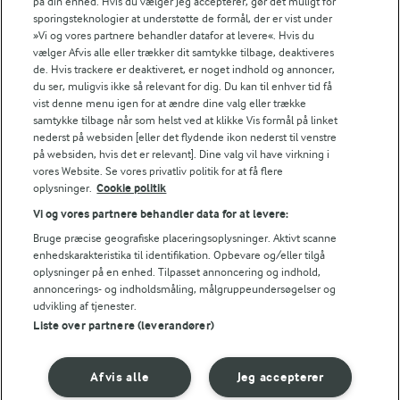
på din enhed. Hvis du vælger Jeg accepterer, gør det muligt for
Smør brødskiverne med smør på den ene side.
sporingsteknologier at understøtte de formål, der er vist under
»Vi og vores partnere behandler datafor at levere«. Hvis du
Læg brødene sammen 2 og 2, med smørsiden ud
vælger Afvis alle eller trækker dit samtykke tilbage, deaktiveres
de. Hvis trackere er deaktiveret, er noget indhold og annoncer,
af, med and, ost, forårsløg og peanuts.
du ser, muligvis ikke så relevant for dig. Du kan til enhver tid få
vist denne menu igen for at ændre dine valg eller trække
Lad en toastmaskine blive godt varm og rist 2 toast
samtykke tilbage når som helst ved at klikke Vis formål på linket
nederst på websiden [eller det flydende ikon nederst til venstre
af gangen i ca. 10 min. - til de er gyldne og osten er
på websiden, hvis det er relevant]. Dine valg vil have virkning i
smeltet.
vores Website. Se vores privatliv politik for at få flere
oplysninger.
Cookie politik
Gentag med de 2 sidste toast.
Vi og vores partnere behandler data for at levere:
Bruge præcise geografiske placeringsoplysninger. Aktivt scanne
Del de 4 toast diagonalt, pynt dem og server dem
enhedskarakteristika til identifikation. Opbevare og/eller tilgå
varme samme med resten af sojadressingen.
oplysninger på en enhed. Tilpasset annoncering og indhold,
annoncerings- og indholdsmåling, målgruppeundersøgelser og
udvikling af tjenester.
Liste over partnere (leverandører)
Bedømmelse
1
2
3
4
5
Afvis alle
Jeg accepterer