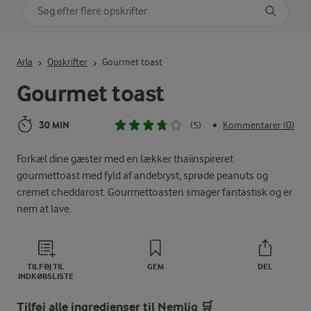
Søg på kategori
Indtast søgeord for at søge
Arla
Opskrifter
Gourmet toast
Gourmet toast
30 MIN
(5)
Kommentarer (0)
•
Forkæl dine gæster med en lækker thaiinspireret
gourmettoast med fyld af andebryst, sprøde peanuts og
cremet cheddarost. Gourmettoasten smager fantastisk og er
nem at lave.
TILFØJ TIL
GEM
DEL
INDKØBSLISTE
Tilføj alle ingredienser til Nemlig 🛒