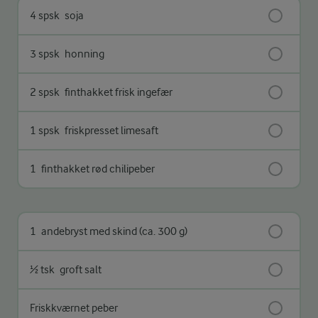
4 spsk
soja
3 spsk
honning
2 spsk
finthakket frisk ingefær
1 spsk
friskpresset limesaft
1
finthakket rød chilipeber
1
andebryst med skind (ca. 300 g)
½ tsk
groft salt
Friskkværnet peber