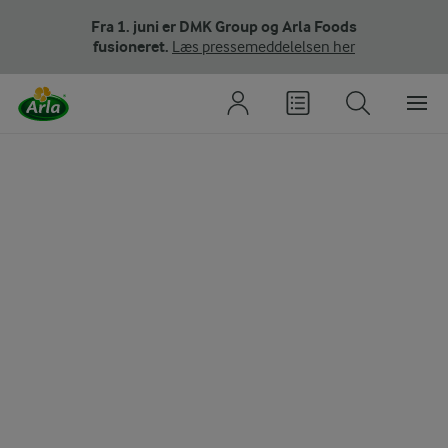
Fra 1. juni er DMK Group og Arla Foods
fusioneret.
Læs pressemeddelelsen her