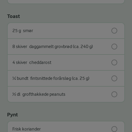
Toast
25 g
smør
8 skiver
daggammelt grovbrød (ca. 240 g)
4 skiver
cheddarost
¼ bundt
fintsnittede forårsløg (ca. 25 g)
½ dl
grofthakkede peanuts
Pynt
Frisk koriander