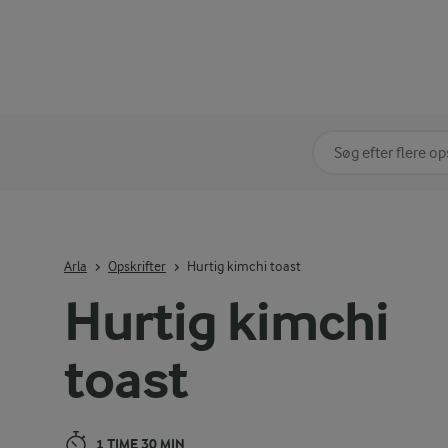
Søg på kategori
Indtast søgeord for 
Arla
Opskrifter
Hurtig kimchi toast
Hurtig kimchi
toast
1 TIME 30 MIN