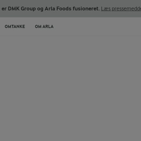
ni er DMK Group og Arla Foods fusioneret.
Læs pressemedde
OMTANKE
OM ARLA