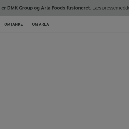
ni er DMK Group og Arla Foods fusioneret.
Læs pressemedde
OMTANKE
OM ARLA