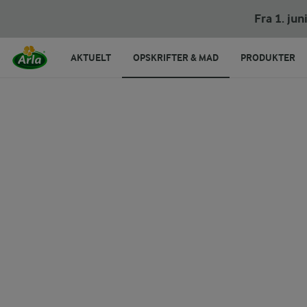
Hytteost-toast i airfryer
Fra 1. ju
AKTUELT
OPSKRIFTER & MAD
PRODUKTER