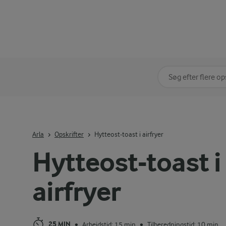
Søg på kategori
Indtast søgeord for 
Arla
Opskrifter
Hytteost-toast i airfryer
Hytteost-toast i
airfryer
25 MIN
Arbejdstid: 15 min
Tilberedningstid: 10 min
•
•