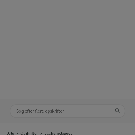
Søg på kategori
Indtast søgeord for at søge
Arla
Opskrifter
Bechamelsauce