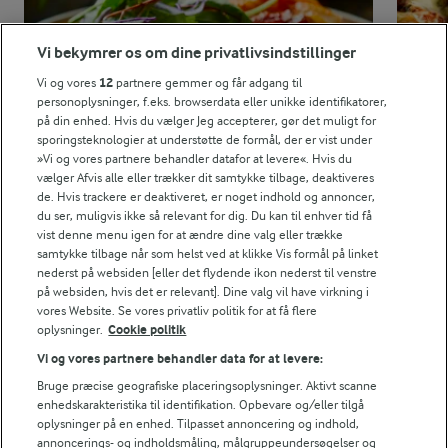
3,5 g
Protein:
Vi bekymrer os om dine privatlivsindstillinger
7,5 g
Fedt:
Vi og vores
12
partnere gemmer og får adgang til
personoplysninger, f.eks. browserdata eller unikke identifikatorer,
på din enhed. Hvis du vælger Jeg accepterer, gør det muligt for
8,6 g
Kulhydrat:
sporingsteknologier at understøtte de formål, der er vist under
»Vi og vores partnere behandler datafor at levere«. Hvis du
vælger Afvis alle eller trækker dit samtykke tilbage, deaktiveres
de. Hvis trackere er deaktiveret, er noget indhold og annoncer,
du ser, muligvis ikke så relevant for dig. Du kan til enhver tid få
vist denne menu igen for at ændre dine valg eller trække
samtykke tilbage når som helst ved at klikke Vis formål på linket
nederst på websiden [eller det flydende ikon nederst til venstre
1 TIME
1 TIME 15
på websiden, hvis det er relevant]. Dine valg vil have virkning i
Grøntsagslasagne
Kyll
vores Website. Se vores privatliv politik for at få flere
(124)
oplysninger.
Cookie politik
Vi og vores partnere behandler data for at levere:
Bruge præcise geografiske placeringsoplysninger. Aktivt scanne
enhedskarakteristika til identifikation. Opbevare og/eller tilgå
oplysninger på en enhed. Tilpasset annoncering og indhold,
LAKTOSEFRI MADLAVNING
annoncerings- og indholdsmåling, målgruppeundersøgelser og