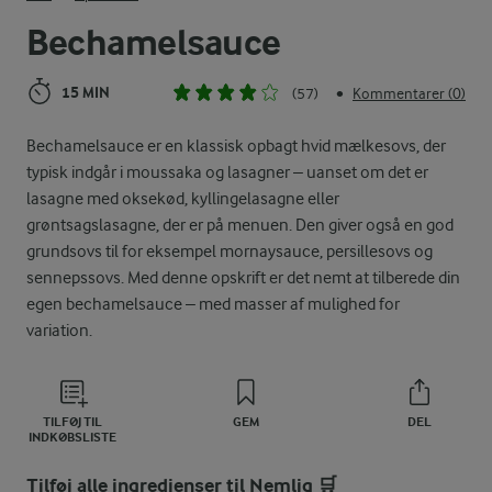
Bechamelsauce
15 MIN
(57)
Kommentarer (0)
•
Bechamelsauce er en klassisk opbagt hvid mælkesovs, der
typisk indgår i moussaka og lasagner – uanset om det er
lasagne med oksekød, kyllingelasagne eller
grøntsagslasagne, der er på menuen. Den giver også en god
grundsovs til for eksempel mornaysauce, persillesovs og
sennepssovs. Med denne opskrift er det nemt at tilberede din
egen bechamelsauce – med masser af mulighed for
variation.
TILFØJ TIL
GEM
DEL
INDKØBSLISTE
Tilføj alle ingredienser til Nemlig 🛒