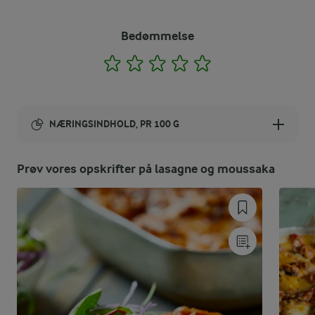
Bedømmelse
1
2
3
4
5
NÆRINGSINDHOLD, PR 100 G
Energiindhold:
Prøv vores opskrifter på lasagne og moussaka
483 kJ / 115 kcal
Energifordeling
ENERGI PR 100 G
0,3 g
Fiber: