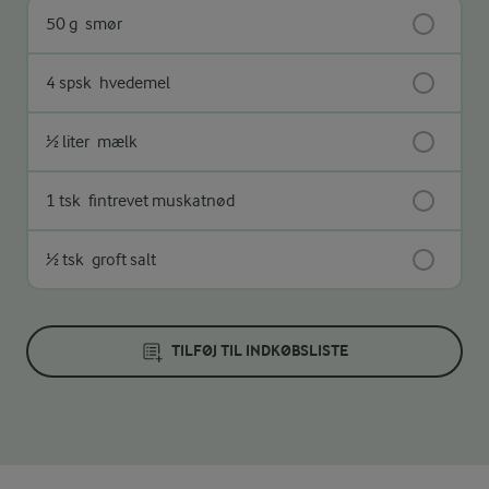
50 g
smør
4 spsk
hvedemel
½ liter
mælk
1 tsk
fintrevet muskatnød
½ tsk
groft salt
TILFØJ TIL INDKØBSLISTE