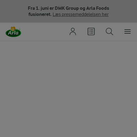
Fra 1. juni er DMK Group og Arla Foods
fusioneret.
Læs pressemeddelelsen her