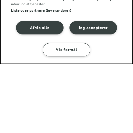
Få tips til madlavning uden
udvikling af tjenester.
laktose
Liste over partnere (leverandører)
Afvis alle
Jeg accepterer
Vis formål
Andre gode forslag
SÅDAN GØR DU
INGREDIENSER
15 MIN
Bechamelsauce