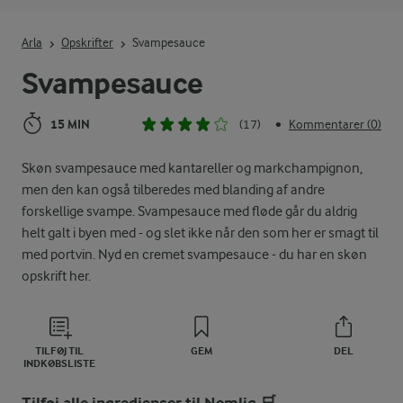
Indtast søgeord for at søge
Arla
Opskrifter
Svampesauce
Svampesauce
15 MIN
(17)
Kommentarer (0)
•
Skøn svampesauce med kantareller og markchampignon,
men den kan også tilberedes med blanding af andre
forskellige svampe. Svampesauce med fløde går du aldrig
helt galt i byen med - og slet ikke når den som her er smagt til
med portvin. Nyd en cremet svampesauce - du har en skøn
opskrift her.
TILFØJ TIL
GEM
DEL
INDKØBSLISTE