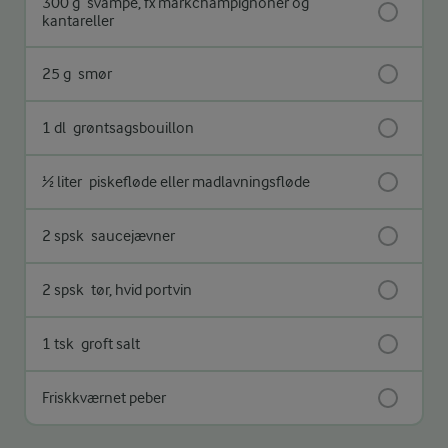
300 g
svampe, fx markchampignoner og
kantareller
25 g
smør
1 dl
grøntsagsbouillon
½ liter
piskefløde eller madlavningsfløde
2 spsk
saucejævner
2 spsk
tør, hvid portvin
1 tsk
groft salt
Friskkværnet peber