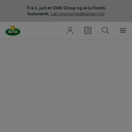
Fra 1. juni er DMK Group og Arla Foods
fusioneret.
Læs pressemeddelelsen her