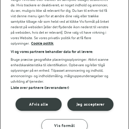
de. Hvis trackere er deaktiveret, er noget indhold og annoncer,
2,6 g
Kulhydrat:
du ser, muligvis ikke så relevant for dig. Du kan til enhver tid få
vist denne menu igen for at ændre dine valg eller trække
samtykke tilbage når som helst ved at klikke Vis formål på linket
nederst på websiden [eller det flydende ikon nederst til venstre
på websiden, hvis det er relevant]. Dine valg vil have virkning i
vores Website. Se vores privatliv politik for at få flere
oplysninger.
Cookie politik
Vi og vores partnere behandler data for at levere:
35 MIN
Bruge præcise geografiske placeringsoplysninger. Aktivt scanne
Risotto med svampe
enhedskarakteristika til identifikation. Opbevare og/eller tilgå
oplysninger på en enhed. Tilpasset annoncering og indhold,
(223)
annoncerings- og indholdsmåling, målgruppeundersøgelser og
udvikling af tjenester.
Liste over partnere (leverandører)
Afvis alle
Jeg accepterer
For at se denne video skal du give tilladelse
til de nødvendige cookies.
GIV TILLADELSE HER
Vis formål
SÅDAN GØR DU
INGREDIENSER