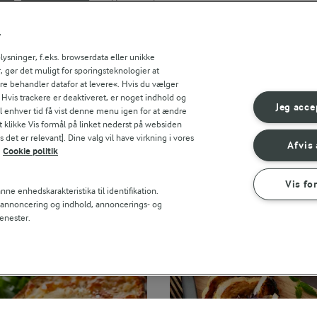
Søg på kategori
Indtast søgeord for at søge
r
FILTRE
sninger, f.eks. browserdata eller unikke
, gør det muligt for sporingsteknologier at
ere behandler datafor at levere«. Hvis du vælger
. Hvis trackere er deaktiveret, er noget indhold og
Jeg acce
til enhver tid få vist denne menu igen for at ændre
t klikke Vis formål på linket nederst på websiden
 det er relevant]. Dine valg vil have virkning i vores
Afvis 
Cookie politik
Vis fo
ne enhedskarakteristika til identifikation.
t annoncering og indhold, annoncerings- og
enester.