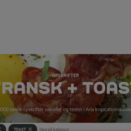
OPSKRIFTER
FRANSK + TOAS
000 lækre opskrifter udviklet og testet i Arla Inspirationskøk
TOAST