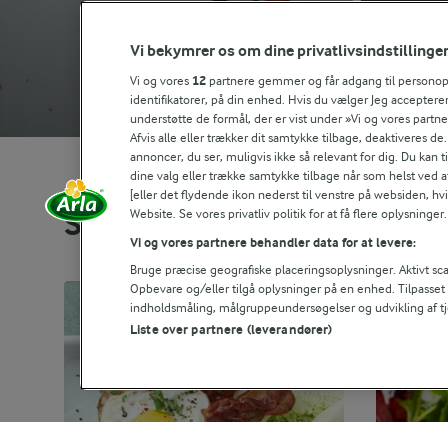
Vi bekymrer os om dine privatlivsindstillinge
Vi og vores
12
partnere gemmer og får adgang til personoply
identifikatorer, på din enhed. Hvis du vælger Jeg accepterer
understøtte de formål, der er vist under »Vi og vores partn
Afvis alle eller trækker dit samtykke tilbage, deaktiveres de
annoncer, du ser, muligvis ikke så relevant for dig. Du kan 
dine valg eller trække samtykke tilbage når som helst ved a
[eller det flydende ikon nederst til venstre på websiden, hvis
Website. Se vores privatliv politik for at få flere oplysninger.
Se alle vores opskrifter
Vi og vores partnere behandler data for at levere:
Bruge præcise geografiske placeringsoplysninger. Aktivt scan
Opbevare og/eller tilgå oplysninger på en enhed. Tilpasse
indholdsmåling, målgruppeundersøgelser og udvikling af tj
Liste over partnere (leverandører)