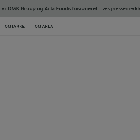
ni er DMK Group og Arla Foods fusioneret.
Læs pressemedde
OMTANKE
OM ARLA