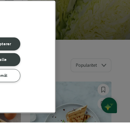
pterer
alle
Popularitet
rmål