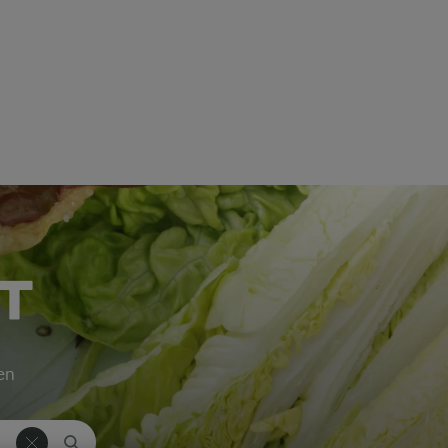
T
ken