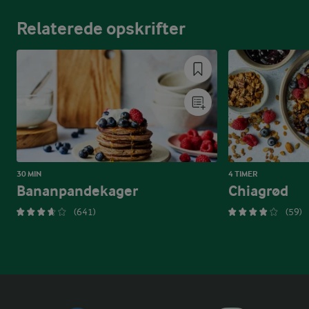
Relaterede opskrifter
30 MIN
4 TIMER
Bananpandekager
Chiagrød
(641)
(59)