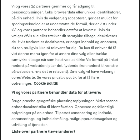
Vi og vores
12
partnere gemmer og får adgang til
personoplysninger, f.eks. browserdata eller unikke identifikatorer,
på din enhed. Hvis du vælger Jeg accepterer, gør det muligt for
sporingsteknologier at understøtte de formål, der er vist under
»Vi og vores partnere behandler datafor at levere«. Hvis du
vælger Afvis alle eller trækker dit samtykke tilbage, deaktiveres
de. Hvis trackere er deaktiveret, er noget indhold og annoncer,
du ser, muligvis ikke så relevant for dig. Du kan til enhver tid få
vist denne menu igen for at ændre dine valg eller trække
samtykke tilbage når som helst ved at klikke Vis formål på linket
nederst på websiden [eller det flydende ikon nederst til venstre
på websiden, hvis det er relevant]. Dine valg vil have virkning i
vores Website. Se vores privatliv politik for at få flere
oplysninger.
Cookie politik
Vi og vores partnere behandler data for at levere:
Bruge præcise geografiske placeringsoplysninger. Aktivt scanne
enhedskarakteristika til identifikation. Opbevare og/eller tilgå
oplysninger på en enhed. Tilpasset annoncering og indhold,
annoncerings- og indholdsmåling, målgruppeundersøgelser og
udvikling af tjenester.
Liste over partnere (leverandører)