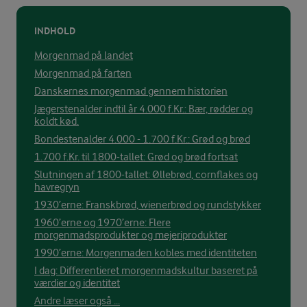
INDHOLD
Morgenmad på landet
Morgenmad på farten
Danskernes morgenmad gennem historien
Jægerstenalder indtil år 4.000 f.Kr.: Bær, rødder og
koldt kød.
Bondestenalder 4.000 - 1.700 f.Kr.: Grød og brød
1.700 f.Kr. til 1800-tallet: Grød og brød fortsat
Slutningen af 1800-tallet: Øllebrød, cornflakes og
havregryn
1930’erne: Franskbrød, wienerbrød og rundstykker
1960’erne og 1970’erne: Flere
morgenmadsprodukter og mejeriprodukter
1990’erne: Morgenmaden kobles med identiteten
I dag: Differentieret morgenmadskultur baseret på
værdier og identitet
Andre læser også ...