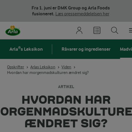
Fra 1. juni er DMK Group og Arla Foods
fusioneret.
Læs pressemeddelelsen her
Arla®s Leksikon
Råvarer og ingredienser
Madv
Opskrifter
Arlas Leksikon
Viden
Hvordan har morgenmadskulturen ændret sig?
ARTIKEL
HVORDAN HAR
ORGENMADSKULTUR
ÆNDRET SIG?