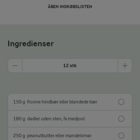
ÅBEN INDKØBSLISTEN
Ingredienser
12 stk
150 g
frosne hindbær eller blandede bær
180 g
dadler uden sten, fx medjool
250 g
peanutbutter eller mandelsmør