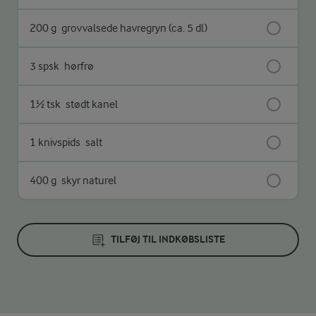
200 g
grovvalsede havregryn (ca. 5 dl)
3 spsk
hørfrø
1½ tsk
stødt kanel
1 knivspids
salt
400 g
skyr naturel
TILFØJ TIL INDKØBSLISTE