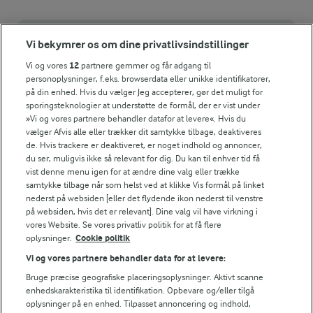
TIPS
Vi bekymrer os om dine privatlivsindstillinger
De frosne bær kan erstattes af friske bær. Bruger du friske bær
Vi og vores
12
partnere gemmer og får adgang til
personoplysninger, f.eks. browserdata eller unikke identifikatorer,
NÆRINGSINDHOLD
på din enhed. Hvis du vælger Jeg accepterer, gør det muligt for
sporingsteknologier at understøtte de formål, der er vist under
»Vi og vores partnere behandler datafor at levere«. Hvis du
Energiindhold:
vælger Afvis alle eller trækker dit samtykke tilbage, deaktiveres
de. Hvis trackere er deaktiveret, er noget indhold og annoncer,
13388 kJ / 3200 kcal
du ser, muligvis ikke så relevant for dig. Du kan til enhver tid få
LAKTOSEFRI MADLAVNING
vist denne menu igen for at ændre dine valg eller trække
Energifordeling
Få tips til madlavning uden
samtykke tilbage når som helst ved at klikke Vis formål på linket
laktose
nederst på websiden [eller det flydende ikon nederst til venstre
på websiden, hvis det er relevant]. Dine valg vil have virkning i
ENERGI
vores Website. Se vores privatliv politik for at få flere
oplysninger.
Cookie politik
70,7 g
Fiber:
Vi og vores partnere behandler data for at levere:
Bruge præcise geografiske placeringsoplysninger. Aktivt scanne
enhedskarakteristika til identifikation. Opbevare og/eller tilgå
142 g
Protein:
Andre gode forslag
oplysninger på en enhed. Tilpasset annoncering og indhold,