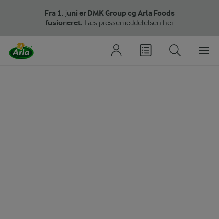
Fra 1. juni er DMK Group og Arla Foods
fusioneret.
Læs pressemeddelelsen her