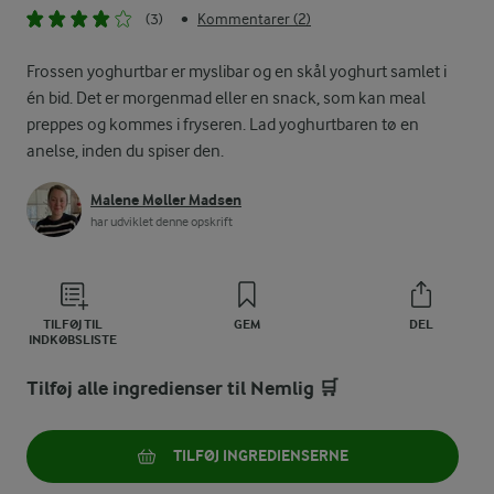
(3)
Kommentarer (2)
•
Frossen yoghurtbar er myslibar og en skål yoghurt samlet i
én bid. Det er morgenmad eller en snack, som kan meal
preppes og kommes i fryseren. Lad yoghurtbaren tø en
anelse, inden du spiser den.
Malene Møller Madsen
har udviklet denne opskrift
TILFØJ TIL
GEM
DEL
INDKØBSLISTE
Tilføj alle ingredienser til Nemlig 🛒
TILFØJ INGREDIENSERNE