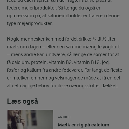
fedt, du ellers spiser, kan der sagtens blive plads til
federe mejeriprodukter. Så længe du også er
opmærksom på, at kalorieindholdet er højere i denne
type mejeriprodukter.
Nogle mennesker kan med fordel drikke ¼ til ½ liter
mælk om dagen – eller den samme mængde yoghurt
– mens andre kan undvære, så længe de sørger for at
få calcium, protein, vitamin B2, vitamin B12, jod,
fosfor og kalium fra andre fødevarer. For langt de fleste
er mælken en nem og velsmagende måde at få en del
af det daglige behov for disse næringsstoffer dækket.
Læs også
ARTIKEL
Mælk er rig på calcium