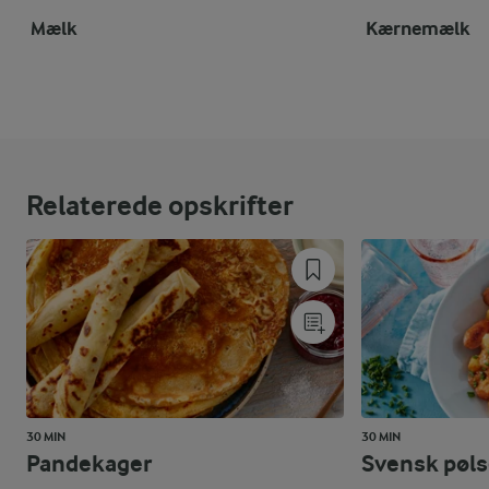
Mælk
Kærnemælk
Relaterede opskrifter
30 MIN
30 MIN
Pandekager
Svensk pøls