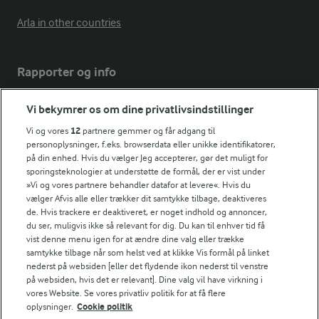
Arla in other countries
Rapporter og info
Vi bekymrer os om dine privatlivsindstillinger
Årsrapport
FarmAhead™ Check rapport
Vi og vores
12
partnere gemmer og får adgang til
personoplysninger, f.eks. browserdata eller unikke identifikatorer,
Andelshaverinfo: Mælkepris
på din enhed. Hvis du vælger Jeg accepterer, gør det muligt for
Fødevarestyrelsens smiley-rapporter for Arla Foods
sporingsteknologier at understøtte de formål, der er vist under
Fødevarestyrelsens smiley-rapporter for Jörd
»Vi og vores partnere behandler datafor at levere«. Hvis du
Fødevarestyrelsens smiley-rapporter for Lurpak PB
vælger Afvis alle eller trækker dit samtykke tilbage, deaktiveres
de. Hvis trackere er deaktiveret, er noget indhold og annoncer,
du ser, muligvis ikke så relevant for dig. Du kan til enhver tid få
vist denne menu igen for at ændre dine valg eller trække
samtykke tilbage når som helst ved at klikke Vis formål på linket
Følg
nederst på websiden [eller det flydende ikon nederst til venstre
på websiden, hvis det er relevant]. Dine valg vil have virkning i
vores Website. Se vores privatliv politik for at få flere
oplysninger.
Cookie politik