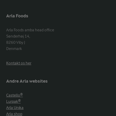
Arla Foods
Arla Foods amba head office

Sønderhøj 14, 

8260 Viby J 

Denmark
Kontakt os her
Andre Arla websites
Castello®
Lurpak®
Arla Unika
Arla shop